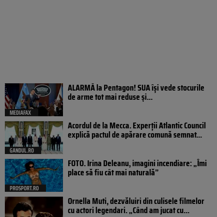
ALARMĂ la Pentagon! SUA își vede stocurile
de arme tot mai reduse și...
MEDIAFAX
Acordul de la Mecca. Experții Atlantic Council
explică pactul de apărare comună semnat...
GANDUL.RO
FOTO. Irina Deleanu, imagini incendiare: „Îmi
place să fiu cât mai naturală”
PROSPORT.RO
Ornella Muti, dezvăluiri din culisele filmelor
cu actori legendari. „Când am jucat cu...