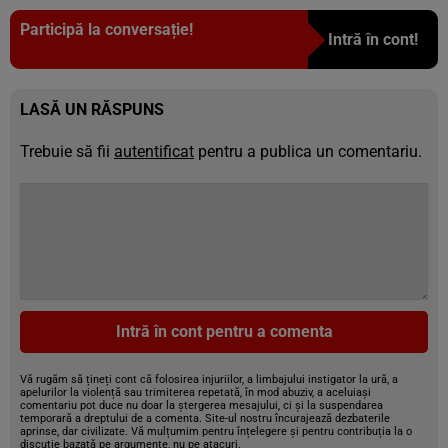
Participă la conversație!
Intră în cont!
LASĂ UN RĂSPUNS
Trebuie să fii
autentificat
pentru a publica un comentariu.
Intră în cont pentru a comenta
Vă rugăm să țineți cont că folosirea injuriilor, a limbajului instigator la ură, a
apelurilor la violență sau trimiterea repetată, în mod abuziv, a aceluiași
comentariu pot duce nu doar la ștergerea mesajului, ci și la suspendarea
temporară a dreptului de a comenta. Site-ul nostru încurajează dezbaterile
aprinse, dar civilizate. Vă mulțumim pentru înțelegere și pentru contribuția la o
discuție bazată pe argumente, nu pe atacuri.