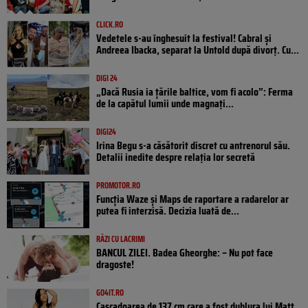
CLICK.RO
Vedetele s-au înghesuit la festival! Cabral și
Andreea Ibacka, separat la Untold după divorț. Cu...
DIGI 24
„Dacă Rusia ia țările baltice, vom fi acolo”: Ferma
de la capătul lumii unde magnați...
DIGI24
Irina Begu s-a căsătorit discret cu antrenorul său.
Detalii inedite despre relația lor secretă
PROMOTOR.RO
Funcția Waze și Maps de raportare a radarelor ar
putea fi interzisă. Decizia luată de...
RÂZI CU LACRIMI
BANCUL ZILEI. Badea Gheorghe: – Nu pot face
dragoste!
GO4IT.RO
Cascadoarea de 137 cm care a fost dublura lui Matt