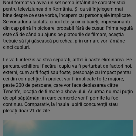
Noul format va avea un set nemaiîntâlnit de caracteristici
pentru televiziunea din România. Și ca să înțelegem mai
bine despre ce este vorba, începem cu personajele implicate.
Se vor aduna laolaltă cinci fete și cinci băieți, impresionanți
din cap până în picioare, probabil fără de cusur. Prima regulă
este că de când au ajuns pe platourile de filmare, aceștia
trebuie să își găsească perechea, prin urmare vor rămâne
cinci cupluri.
Le va fi interzis să stea separați, altfel îi paște eliminarea. Pe
parcurs, echilibrul fiecărui cuplu va fi perturbat de factori noi,
externi, cum ar fi foști sau foste, personaje cu impact pentru
cei din competiție. În proiect vor fi implicate forțe majore,
peste 200 de persoane, care vor face deplasarea către
Tenerife, locația de filmare a show-ului. Ar urma nu mai puțin
de opt săptămâni în care camerele vor fi pornite la foc
continuu. Comparativ, la Insula Iubirii concurenții stau
plecați doar 21 de zile.