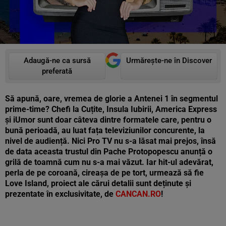
Adaugă-ne ca sursă
Urmărește-ne în Discover
preferată
Să apună, oare, vremea de glorie a Antenei 1 în segmentul
prime-time? Chefi la Cuțite, Insula Iubirii, America Express
și iUmor sunt doar câteva dintre formatele care, pentru o
bună perioadă, au luat fața televiziunilor concurente, la
nivel de audiență. Nici Pro TV nu s-a lăsat mai prejos, însă
de data aceasta trustul din Pache Protopopescu anunță o
grilă de toamnă cum nu s-a mai văzut. Iar hit-ul adevărat,
perla de pe coroană, cireașa de pe tort, urmează să fie
Love Island, proiect ale cărui detalii sunt deținute și
prezentate în exclusivitate, de
CANCAN.RO
!