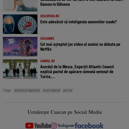
Damon în Odiseea
DESCOPERA.RO
Este adevărat că inteligența oamenilor scade?
GO4GAMES
Cel mai așteptat joc video al anului va debuta pe
Netflix
GANDUL.RO
Acordul de la Mecca. Experții Atlantic Council
explică pactul de apărare comună semnat de
Turcia,...
Tags:
america express
love island
pro tv
Urmărește Cancan pe Social Media