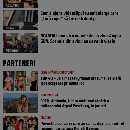
ADEVARUL
Cum a ajuns videoclipul cu ambulanța care
„fură copii” să fie distribuit pe...
DIGI24
SCANDAL monstru înainte de un zbor Anglia-
SUA. Scenele din avion au devenit virale
MEDIAFAX
PARTENERI
CE SE ÎNTÂMPLĂ DOCTORE?
TOP 40 – Cele mai sexy femei din lume! Ce dietă
ține ocupanta primului loc
PROSPORT.RO
FOTO. Antonela, iubita mult mai tânără a
milionarului Arpad Paszkany, în jacuzzi
CIAO.RO
Poveştile de iubire care au rămas doar o amintire!
Imagini tari cu Gina Pistol, Răzvan...