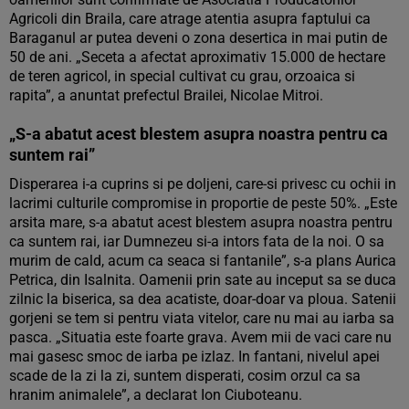
Agricoli din Braila, care atrage atentia asupra faptului ca
Baraganul ar putea deveni o zona desertica in mai putin de
50 de ani. „Seceta a afectat aproximativ 15.000 de hectare
de teren agricol, in special cultivat cu grau, orzoaica si
rapita”, a anuntat prefectul Brailei, Nicolae Mitroi.
„S-a abatut acest blestem asupra noastra pentru ca
suntem rai”
Disperarea i-a cuprins si pe doljeni, care-si privesc cu ochii in
lacrimi culturile compromise in proportie de peste 50%. „Este
arsita mare, s-a abatut acest blestem asupra noastra pentru
ca suntem rai, iar Dumnezeu si-a intors fata de la noi. O sa
murim de cald, acum ca seaca si fantanile”, s-a plans Aurica
Petrica, din Isalnita. Oamenii prin sate au inceput sa se duca
zilnic la biserica, sa dea acatiste, doar-doar va ploua. Satenii
gorjeni se tem si pentru viata vitelor, care nu mai au iarba sa
pasca. „Situatia este foarte grava. Avem mii de vaci care nu
mai gasesc smoc de iarba pe izlaz. In fantani, nivelul apei
scade de la zi la zi, suntem disperati, cosim orzul ca sa
hranim animalele”, a declarat Ion Ciuboteanu.