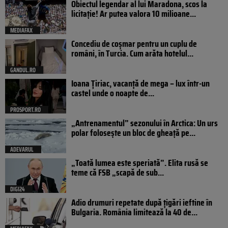
Obiectul legendar al lui Maradona, scos la
licitație! Ar putea valora 10 milioane...
MEDIAFAX
Concediu de coșmar pentru un cuplu de
români, în Turcia. Cum arăta hotelul...
GANDUL.RO
Ioana Țiriac, vacanță de mega – lux într-un
castel unde o noapte de...
PROSPORT.RO
„Antrenamentul” sezonului în Arctica: Un urs
polar folosește un bloc de gheață pe...
ADEVARUL
„Toată lumea este speriată”. Elita rusă se
teme că FSB „scapă de sub...
DIGI24
Adio drumuri repetate după țigări ieftine în
Bulgaria. România limitează la 40 de...