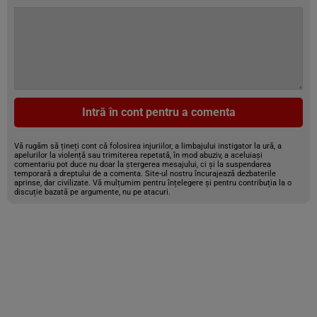
Intră în cont pentru a comenta
Vă rugăm să țineți cont că folosirea injuriilor, a limbajului instigator la ură, a
apelurilor la violență sau trimiterea repetată, în mod abuziv, a aceluiași
comentariu pot duce nu doar la ștergerea mesajului, ci și la suspendarea
temporară a dreptului de a comenta. Site-ul nostru încurajează dezbaterile
aprinse, dar civilizate. Vă mulțumim pentru înțelegere și pentru contribuția la o
discuție bazată pe argumente, nu pe atacuri.