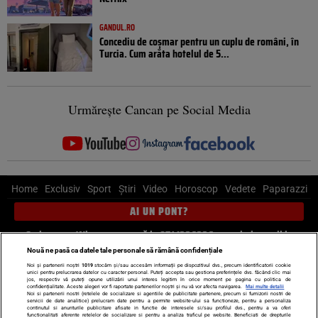
GANDUL.RO
Concediu de coșmar pentru un cuplu de români, în
Turcia. Cum arăta hotelul de 5...
Urmărește Cancan pe Social Media
Home
Exclusiv
Sport
Știri
Video
Horoscop
Vedete
Paparazzi
AI UN PONT?
Scrie-ne pe Whatsapp
, sună la 0741226226 sau trimite mail la
pont@cancan.ro
Nouă ne pasă ca datele tale personale să rămână confidențiale
Noi și partenerii noștri
1019
stocăm și/sau accesăm informații pe dispozitivul dvs., precum identificatorii cookie
unici pentru prelucrarea datelor cu caracter personal. Puteți accepta sau gestiona preferințele dvs. făcând clic mai
Știri interne
Știri externe
Politică
jos, respectiv vă puteți opune utilizării unui interes legitim în orice moment pe pagina cu politica de
confidențialitate. Aceste alegeri vor fi raportate partenerilor noștri și nu vă vor afecta navigarea.
Mai multe detalii
Noi si partenerii nostri (retelele de socializare si agentiile de publicitate partenere, precum si furnizorii nostri de
servicii de date analitice) prelucram date pentru a permite website-ului sa functioneze, pentru a personaliza
Ultimele stiri
Diete
Insula Iubirii
Dictionar de vise
LIFE STYLE
continutul si anunturile publicitare afisate in functie de interesele si/sau profilul dvs., pentru a va oferi
functionalitati aferente retelelor de socializare si pentru a analiza traficul pe website. Beneficiati de drepturile