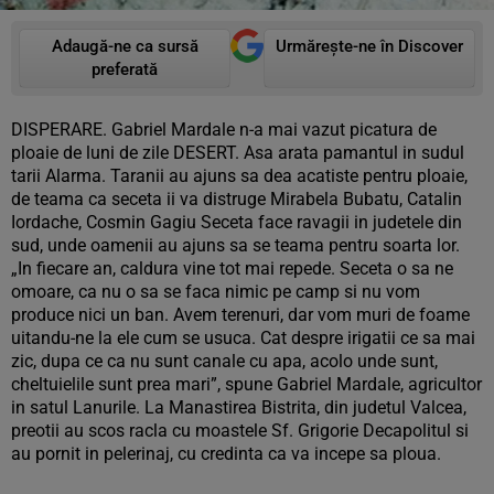
Adaugă-ne ca sursă
Urmărește-ne în Discover
preferată
DISPERARE. Gabriel Mardale n-a mai vazut picatura de
ploaie de luni de zile DESERT. Asa arata pamantul in sudul
tarii Alarma. Taranii au ajuns sa dea acatiste pentru ploaie,
de teama ca seceta ii va distruge Mirabela Bubatu, Catalin
Iordache, Cosmin Gagiu Seceta face ravagii in judetele din
sud, unde oamenii au ajuns sa se teama pentru soarta lor.
„In fiecare an, caldura vine tot mai repede. Seceta o sa ne
omoare, ca nu o sa se faca nimic pe camp si nu vom
produce nici un ban. Avem terenuri, dar vom muri de foame
uitandu-ne la ele cum se usuca. Cat despre irigatii ce sa mai
zic, dupa ce ca nu sunt canale cu apa, acolo unde sunt,
cheltuielile sunt prea mari”, spune Gabriel Mardale, agricultor
in satul Lanurile. La Manastirea Bistrita, din judetul Valcea,
preotii au scos racla cu moastele Sf. Grigorie Decapolitul si
au pornit in pelerinaj, cu credinta ca va incepe sa ploua.