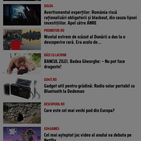
DIGI24
Avertismentul experților: România riscă
raționalizări obligatorii și blackout, din cauza lipsei
investițiilor. Apel către ANRE
PROMOTOR.RO
Nivelul extrem de scăzut al Dunării a dus la o
descoperire rară. Era acolo de...
RÂZI CU LACRIMI
BANCUL ZILEI. Badea Gheorghe: – Nu pot face
dragoste!
GO4IT.RO
Gadget util pentru grădină: Radio solar portabil cu
Bluetooth la Dedeman
DESCOPERA.RO
Care este cel mai vechi pod din Europa?
GO4GAMES
Cel mai așteptat joc video al anului va debuta pe
Netflix