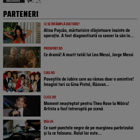
MEDIAFAX
PARTENERI
CE SE ÎNTÂMPLĂ DOCTORE?
Alina Pușcău, mărturisire sfâșietoare înainte de
operație. A fost diagnosticată cu cancer la sân în...
PROSPORT.RO
Ce dramă! A murit tatăl lui Leo Messi, Jorge Messi
CIAO.RO
Poveştile de iubire care au rămas doar o amintire!
Imagini tari cu Gina Pistol, Răzvan...
CLICK.RO
Moment neașteptat pentru Theo Rose la Nibiru!
Artista a fost întreruptă pe scenă
DIGI 24
Ce sunt punctele negre de pe marginea parbrizului
și la ce folosesc. Rolul lor este...