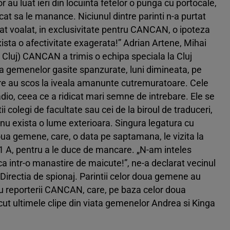
u luat ieri din locuinta fetelor o punga cu portocale,
at sa le manance. Niciunul dintre parinti n-a purtat
sat voalat, in exclusivitate pentru CANCAN, o ipoteza
xista o afectivitate exagerata!” Adrian Artene, Mihai
Cluj) CANCAN a trimis o echipa speciala la Cluj
a gemenelor gasite spanzurate, luni dimineata, pe
stre au scos la iveala amanunte cutremuratoare. Cele
 adio, ceea ce a ridicat mari semne de intrebare. Ele se
tii colegi de facultate sau cei de la biroul de traduceri,
 nu exista o lume exterioara. Singura legatura cu
ua gemene, care, o data pe saptamana, le vizita la
21 A, pentru a le duce de mancare. „N-am inteles
 ca intr-o manastire de maicute!”, ne-a declarat vecinul
in Directia de spionaj. Parintii celor doua gemene au
cu reporterii CANCAN, care, pe baza celor doua
facut ultimele clipe din viata gemenelor Andrea si Kinga