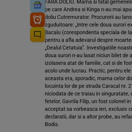
FARA DOLIU. Mama si tatal gemenelor a
pe care Andrea si Kinga n-au mai apuc
doliu Cutremurator. Procurorii au lan
zguduitoare: „Intre cele doua surori e
Bacalu (corespondenta speciala de la 
pentru a afla adevarul despre moarte
„Dealul Cetatuia”. Investigatiile noa
doua surori n-au lasat niciun bilet de
izolasera atat de familie, cat si de fos
acolo unde lucrau. Practic, pentru ele
aceasta era, sporadic, mama celor do
locuinta lor de pe strada Caracal nr. 
niciodata de ce traiau in singuratate,
fetelor, Gavrila Filip, un fost colonel 
acceptat sa vorbeasca ieri, exclusiv 
declaratii, dar si a altor probe, au re
Bodis.