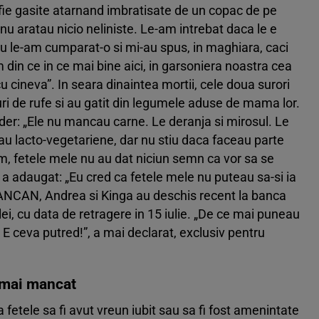
a fie gasite atarnand imbratisate de un copac de pe
 nu aratau nicio neliniste. Le-am intrebat daca le e
eu le-am cumparat-o si mi-au spus, in maghiara, caci
din ce in ce mai bine aici, in garsoniera noastra cea
cu cineva”. In seara dinaintea mortii, cele doua surori
ri de rufe si au gatit din legumele aduse de mama lor.
ider: „Ele nu mancau carne. Le deranja si mirosul. Le
u lacto-vegetariene, dar nu stiu daca faceau parte
um, fetele mele nu au dat niciun semn ca vor sa se
 a adaugat: „Eu cred ca fetele mele nu puteau sa-si ia
 CANCAN, Andrea si Kinga au deschis recent la banca
ei, cu data de retragere in 15 iulie. „De ce mai puneau
E ceva putred!”, a mai declarat, exclusiv pentru
u mai mancat
 fetele sa fi avut vreun iubit sau sa fi fost amenintate