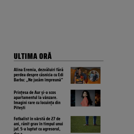
ULTIMA ORĂ
Alina Eremia, dezvăluiri fără
perdea despre căsnicia cu Edi
Barbu: „Ne jucăm împreună”
Prințesa de Aur și-a scos
apartamentul la vânzare.
Imagini rare cu locuința din
Pitești
Fotbalist în vârstă de 27 de
ani, rănit grav în timpul unui
jaf. S-a luptat cu agresorul,
dar a
...