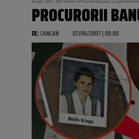
Acasă
»
Știri
»
Știri interne
»
Procurorii banuiesc ca gemenele er
PROCURORII BAN
DE:
CANCAN
07/06/2007 | 00:00