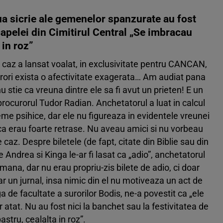
sicrie ale gemenelor spanzurate au fost
capelei din Cimitirul Central „Se imbracau
 in roz”
caz a lansat voalat, in exclusivitate pentru CANCAN,
urori exista o afectivitate exagerata… Am audiat pana
 stie ca vreuna dintre ele sa fi avut un prieten! E un
rocurorul Tudor Radian. Anchetatorul a luat in calcul
leme psihice, dar ele nu figureaza in evidentele vreunei
e ca erau foarte retrase. Nu aveau amici si nu vorbeau
caz. Despre biletele (de fapt, citate din Biblie sau din
e Andrea si Kinga le-ar fi lasat ca „adio”, anchetatorul
mana, dar nu erau propriu-zis bilete de adio, ci doar
var un jurnal, insa nimic din el nu motiveaza un act de
a de facultate a surorilor Bodis, ne-a povestit ca „ele
 atat. Nu au fost nici la banchet sau la festivitatea de
stru, cealalta in roz”.