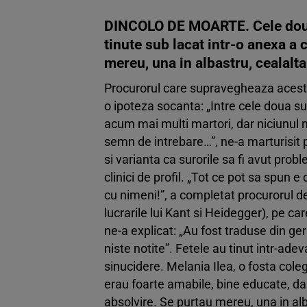
DINCOLO DE MOARTE. Cele doua 
tinute sub lacat intr-o anexa a 
mereu, una in albastru, cealalta
Procurorul care supravegheaza acest 
o ipoteza socanta: „Intre cele doua s
acum mai multi martori, dar niciunul nu
semn de intrebare…”, ne-a marturisit p
si varianta ca surorile sa fi avut prob
clinici de profil. „Tot ce pot sa spun 
cu nimeni!”, a completat procurorul de 
lucrarile lui Kant si Heidegger), pe car
ne-a explicat: „Au fost traduse din ger
niste notite”. Fetele au tinut intr-ade
sinucidere. Melania Ilea, o fosta coleg
erau foarte amabile, bine educate, dar
absolvire. Se purtau mereu, una in alba