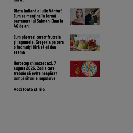
Dieta indiană a Iulie Vântur!
Cum se menține în formă
partenera lui Salman Khan la
46 de ani
Cum păstrezi corect fructele
și legumele. Greșeala pe care
o fac mulți fără să-și dea
seama
Horoscop chinezesc azi, 7
august 2026. Zodia care
trebuie să evite neapărat
cumpărăturile impulsive
Vezi toate știrile