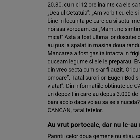
20.30, cu nici 12 ore inainte ca ele s
„Dealul Cetatuia”: „Am vorbit cu ele si
bine in locuinta pe care eu si sotul m
noi asa vorbeam, ca „Mami, ne simtim 
mica!” Asta a fost ultima lor discutie 
au pus la spalat in masina doua randu
Mancarea a fost gasita intacta in frig
duceam legume si ele le preparau. Era
din vreo secta cum s-ar fi auzit. Oric
omoare”. Tatal surorilor, Eugen Bodis,
viata!”. Din informatiile obtinute de
un depozit in care au depus 3.000 de l
bani acolo daca voiau sa se sinucida? 
CANCAN, tatal fetelor.
Au vrut portocale, dar nu le-a
Parintii celor doua gemene nu stiau ca