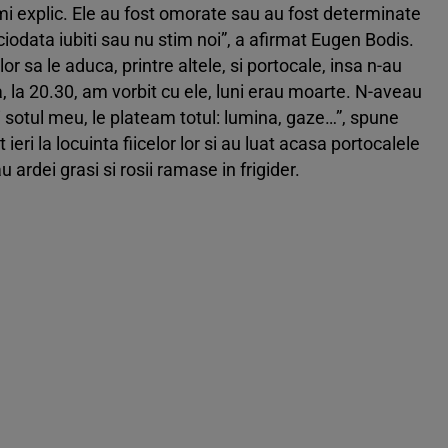
i explic. Ele au fost omorate sau au fost determinate
iodata iubiti sau nu stim noi”, a afirmat Eugen Bodis.
sa le aduca, printre altele, si portocale, insa n-au
la 20.30, am vorbit cu ele, luni erau moarte. N-aveau
i sotul meu, le plateam totul: lumina, gaze…”, spune
 ieri la locuinta fiicelor lor si au luat acasa portocalele
ardei grasi si rosii ramase in frigider.