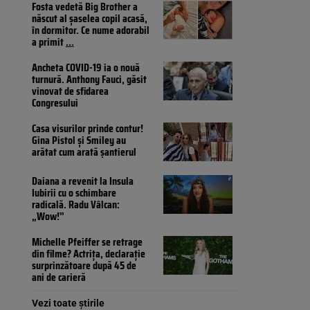
Fosta vedetă Big Brother a
născut al șaselea copil acasă,
în dormitor. Ce nume adorabil
a primit
...
Ancheta COVID-19 ia o nouă
turnură. Anthony Fauci, găsit
vinovat de sfidarea
Congresului
Casa visurilor prinde contur!
Gina Pistol și Smiley au
arătat cum arată șantierul
Daiana a revenit la Insula
Iubirii cu o schimbare
radicală. Radu Vâlcan:
„Wow!”
Michelle Pfeiffer se retrage
din filme? Actrița, declarație
surprinzătoare după 45 de
ani de carieră
Vezi toate știrile