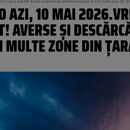
în sud și sud-est! Averse și descărcări electrice anunțate în mai multe zone din ța
 AZI, 10 MAI 2026.VR
T! AVERSE ȘI DESCĂRC
I MULTE ZONE DIN ȚAR