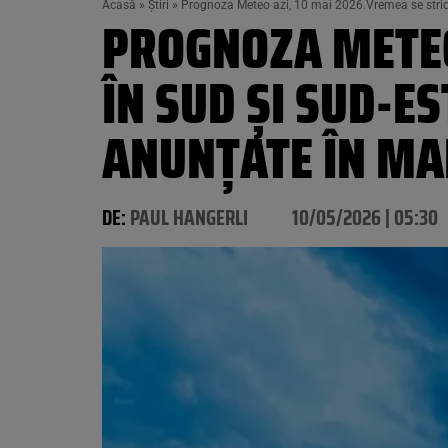
Acasă
»
Știri
»
Prognoza Meteo azi, 10 mai 2026.Vremea se strică 
PROGNOZA METEO
ÎN SUD ȘI SUD-ES
ANUNȚATE ÎN MA
DE:
PAUL HANGERLI
10/05/2026 | 05:30