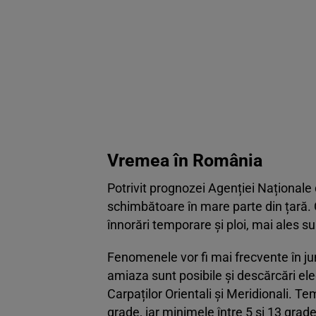
Vremea în România
Potrivit prognozei Agenției Național
schimbătoare în mare parte din țară. Ce
înnorări temporare și ploi, mai ales s
Fenomenele vor fi mai frecvente în jum
amiaza sunt posibile și descărcări ele
Carpaților Orientali și Meridionali. T
grade, iar minimele între 5 și 13 grade