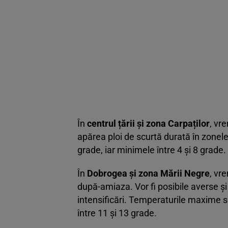
În
centrul țării și zona Carpaților
, vr
apărea ploi de scurtă durată în zonel
grade, iar minimele între 4 și 8 grade
În
Dobrogea și zona Mării Negre
, vr
după-amiaza. Vor fi posibile averse și
intensificări. Temperaturile maxime se
între 11 și 13 grade.