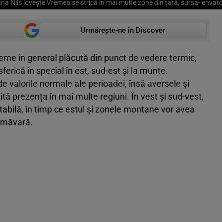
na Nils lovește Vremea se strică în mai multe zone din țară, sursa- enva
Urmărește-ne în Discover
eme în general plăcută din punct de vedere termic,
erică în special în est, sud-est și la munte.
 valorile normale ale perioadei, însă aversele și
țită prezența în mai multe regiuni. În vest și sud-vest,
abilă, în timp ce estul și zonele montane vor avea
rimăvară.