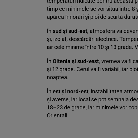
temperaturi ridicate pentru această 
timp ce minimele se vor situa între 8 
apărea înnorări și ploi de scurtă durat
În
sud și sud-est
, atmosfera va deven
și, izolat, descărcări electrice. Tempe
iar cele minime între 10 și 13 grade. V
În
Oltenia și sud-vest
, vremea va fi 
și 12 grade. Cerul va fi variabil, iar pl
noaptea.
În
est și nord-est
, instabilitatea atmo
și averse, iar local se pot semnala d
18–23 de grade, iar minimele vor cobo
Orientali.