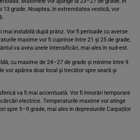
perioadă. Maximele vor ajunge la 23–27 de grade, în
și 13 grade. Noaptea, în extremitatea vestică, vor
ă.
i mai instabilă după prânz. Vor fi perioade cu averse
raturile maxime vor fi cuprinse între 21 și 25 de grade,
ântul va avea unele intensificări, mai ales în sud-est.
caldă, cu maxime de 24–27 de grade și minime între 9
oile vor apărea doar local și trecător spre seară și
sferică va fi mai accentuată. Vor fi înnorări temporare
escărcări electrice. Temperaturile maxime vor atinge
rî spre 5–9 grade, mai ales în depresiunile Carpaților