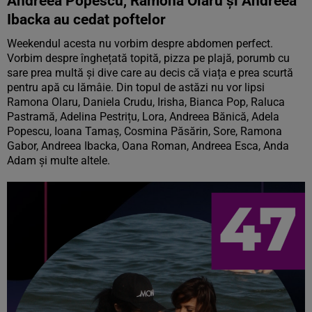
Andreea Popescu, Ramona Olaru și Andreea
Ibacka au cedat poftelor
Weekendul acesta nu vorbim despre abdomen perfect.
Vorbim despre înghețată topită, pizza pe plajă, porumb cu
sare prea multă și dive care au decis că viața e prea scurtă
pentru apă cu lămâie. Din topul de astăzi nu vor lipsi
Ramona Olaru, Daniela Crudu, Irisha, Bianca Pop, Raluca
Pastramă, Adelina Pestrițu, Lora, Andreea Bănică, Adela
Popescu, Ioana Tamaș, Cosmina Păsărin, Sore, Ramona
Gabor, Andreea Ibacka, Oana Roman, Andreea Esca, Anda
Adam și multe altele.