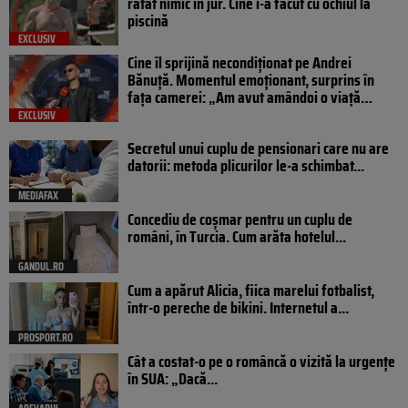
ratat nimic în jur. Cine i-a făcut cu ochiul la
piscină
EXCLUSIV
Cine îl sprijină necondiționat pe Andrei
Bănuță. Momentul emoționant, surprins în
fața camerei: „Am avut amândoi o viață…
EXCLUSIV
Secretul unui cuplu de pensionari care nu are
datorii: metoda plicurilor le-a schimbat...
MEDIAFAX
Concediu de coșmar pentru un cuplu de
români, în Turcia. Cum arăta hotelul...
GANDUL.RO
Cum a apărut Alicia, fiica marelui fotbalist,
într-o pereche de bikini. Internetul a...
PROSPORT.RO
Cât a costat-o pe o româncă o vizită la urgențe
în SUA: „Dacă...