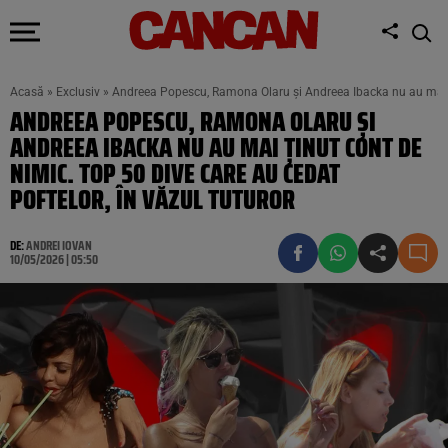
Acasă
»
Exclusiv
»
Andreea Popescu, Ramona Olaru și Andreea Ibacka nu au mai țin
ANDREEA POPESCU, RAMONA OLARU ȘI
ANDREEA IBACKA NU AU MAI ȚINUT CONT DE
NIMIC. TOP 50 DIVE CARE AU CEDAT
POFTELOR, ÎN VĂZUL TUTUROR
DE:
ANDREI IOVAN
10/05/2026 | 05:50