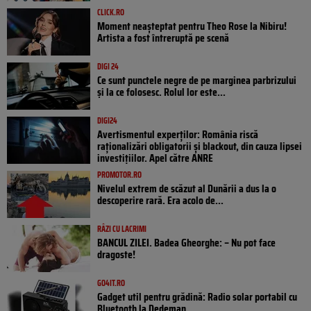
CLICK.RO
Moment neașteptat pentru Theo Rose la Nibiru!
Artista a fost întreruptă pe scenă
DIGI 24
Ce sunt punctele negre de pe marginea parbrizului
și la ce folosesc. Rolul lor este...
DIGI24
Avertismentul experților: România riscă
raționalizări obligatorii și blackout, din cauza lipsei
investițiilor. Apel către ANRE
PROMOTOR.RO
Nivelul extrem de scăzut al Dunării a dus la o
descoperire rară. Era acolo de...
RÂZI CU LACRIMI
BANCUL ZILEI. Badea Gheorghe: – Nu pot face
dragoste!
GO4IT.RO
Gadget util pentru grădină: Radio solar portabil cu
Bluetooth la Dedeman