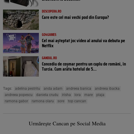
DESCOPERA.RO
Care este cel mai vechi pod din Europa?
GO4GAMES
Cel mai așteptat joc video al anului va debuta pe
Netflix
GANDUL.RO
Concediu de coșmar pentru un cuplu de români, în
Turcia. Cum arăta hotelul de 5...
Tags:
adelina pestritu
anda adam
andreea banica
andreea ibacka
andreea popescu
daniela crudu
irisha
lora
mare
plaja
ramona gabor
ramona olaru
sore
top cancan
Urmărește Cancan pe Social Media