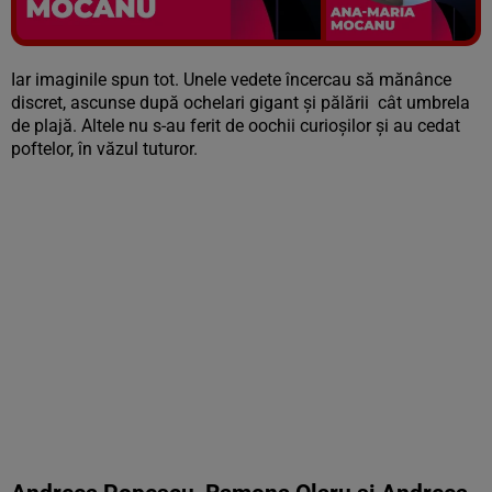
Vezi galeria foto
153 poze
Iar imaginile spun tot. Unele vedete încercau să mănânce
discret, ascunse după ochelari gigant și pălării cât umbrela
de plajă. Altele nu s-au ferit de oochii curioșilor și au cedat
poftelor, în văzul tuturor.