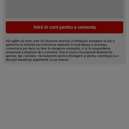
Intră în cont pentru a comenta
Vă rugăm să țineți cont că folosirea injuriilor, a limbajului instigator la ură, a
apelurilor la violență sau trimiterea repetată, în mod abuziv, a aceluiași
comentariu pot duce nu doar la ștergerea mesajului, ci și la suspendarea
temporară a dreptului de a comenta. Site-ul nostru încurajează dezbaterile
aprinse, dar civilizate. Vă mulțumim pentru înțelegere și pentru contribuția la o
discuție bazată pe argumente, nu pe atacuri.