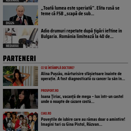
ADEVARUL
„Toată lumea este speriată”. Elita rusă se
teme că FSB „scapă de sub...
DIGI24
Adio drumuri repetate după țigări ieftine în
Bulgaria. România limitează la 40 de...
MEDIAFAX
PARTENERI
CE SE ÎNTÂMPLĂ DOCTORE?
Alina Pușcău, mărturisire sfâșietoare înainte de
operație. A fost diagnosticată cu cancer la sân în...
PROSPORT.RO
Ioana Țiriac, vacanță de mega – lux într-un castel
unde o noapte de cazare costă...
CIAO.RO
Poveştile de iubire care au rămas doar o amintire!
Imagini tari cu Gina Pistol, Răzvan...