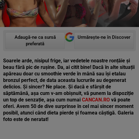
Adaugă-ne ca sursă
Urmărește-ne în Discover
preferată
Soarele arde, nisipul frige, iar vedetele noastre ronțăie și
beau fără pic de rușine. Da, ai citit bine! Dacă în alte situații
apăreau doar cu smoothie verde în mână sau își etalau
bronzul perfect, de data aceasta lucrurile au degenerat
delicios. Și sincer? Ne place. Și dacă e sfârșit de
săptămână, așa cum v-am obișnuit, vă punem la dispoziție
un top de senzație, așa cum numai
CANCAN.RO
vă poate
oferi. Avem 50 de dive surprinse în cel mai sincer moment
posibil, atunci când dieta pierde și foamea câștigă. Galeria
foto este de neratat!