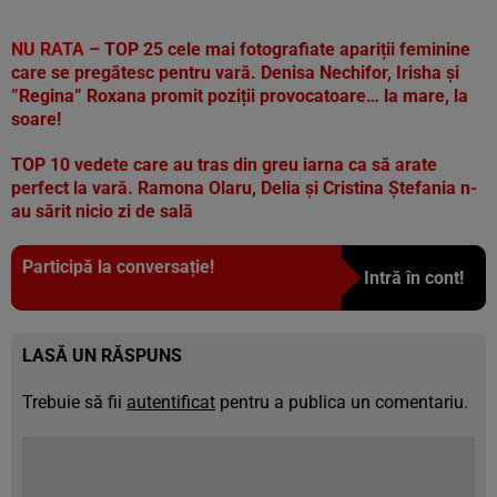
NU RATA –
TOP 25 cele mai fotografiate apariții feminine
care se pregătesc pentru vară. Denisa Nechifor, Irisha și
”Regina” Roxana promit poziții provocatoare… la mare, la
soare!
TOP 10 vedete care au tras din greu iarna ca să arate
perfect la vară. Ramona Olaru, Delia și Cristina Ștefania n-
au sărit nicio zi de sală
Participă la conversație!
Intră în cont!
LASĂ UN RĂSPUNS
Trebuie să fii
autentificat
pentru a publica un comentariu.