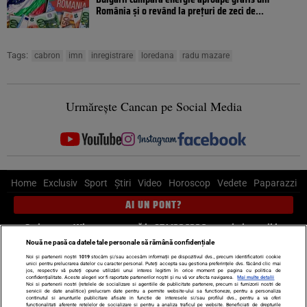
România și o revând la prețuri de zeci de...
Tags:
cabron
imn
inregistrare
loredana
radu mazare
Urmărește Cancan pe Social Media
Home
Exclusiv
Sport
Știri
Video
Horoscop
Vedete
Paparazzi
AI UN PONT?
Scrie-ne pe Whatsapp
, sună la 0741226226 sau trimite mail la
pont@cancan.ro
Nouă ne pasă ca datele tale personale să rămână confidențiale
Noi și partenerii noștri
1019
stocăm și/sau accesăm informații pe dispozitivul dvs., precum identificatorii cookie
unici pentru prelucrarea datelor cu caracter personal. Puteți accepta sau gestiona preferințele dvs. făcând clic mai
Știri interne
Știri externe
Politică
jos, respectiv vă puteți opune utilizării unui interes legitim în orice moment pe pagina cu politica de
confidențialitate. Aceste alegeri vor fi raportate partenerilor noștri și nu vă vor afecta navigarea.
Mai multe detalii
Noi si partenerii nostri (retelele de socializare si agentiile de publicitate partenere, precum si furnizorii nostri de
servicii de date analitice) prelucram date pentru a permite website-ului sa functioneze, pentru a personaliza
Ultimele stiri
Diete
Insula Iubirii
Dictionar de vise
LIFE STYLE
continutul si anunturile publicitare afisate in functie de interesele si/sau profilul dvs., pentru a va oferi
functionalitati aferente retelelor de socializare si pentru a analiza traficul pe website. Beneficiati de drepturile