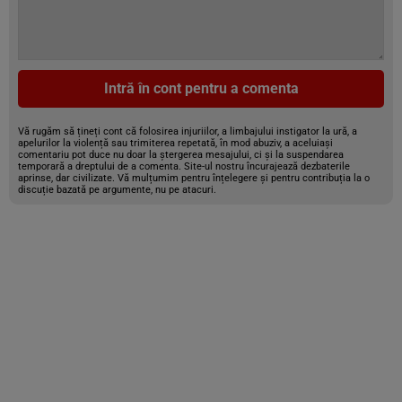
Intră în cont pentru a comenta
Vă rugăm să țineți cont că folosirea injuriilor, a limbajului instigator la ură, a
apelurilor la violență sau trimiterea repetată, în mod abuziv, a aceluiași
comentariu pot duce nu doar la ștergerea mesajului, ci și la suspendarea
temporară a dreptului de a comenta. Site-ul nostru încurajează dezbaterile
aprinse, dar civilizate. Vă mulțumim pentru înțelegere și pentru contribuția la o
discuție bazată pe argumente, nu pe atacuri.