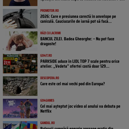
PROMOTOR.RO
2026: Care e presiunea corectă în anvelope pe
caniculă. Cauciucurile de iarnă pot să facă...
RÂZI CU LACRIMI
BANCUL ZILEI. Badea Gheorghe: – Nu pot face
dragoste!
GO4IT.RO
PARKSIDE aduce în LIDL TOP 7 scule pentru orice
atelier. „Vedeta” ofertei costă doar 129...
DESCOPERA.RO
Care este cel mai vechi pod din Europa?
GO4GAMES
Cel mai așteptat joc video al anului va debuta pe
Netflix
GANDUL.RO
Bulgarii cumpără energie aproape gratis din