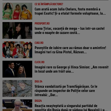
CE SE ÎNTÂMPLĂ DOCTORE?
Cum arată acum Julia Chelaru, fosta membră a
trupei Exotic! Și-a etalat formele voluptoase, la...
PROSPORT.RO
Ioana Țiriac, vacanță de mega – lux într-un castel
unde o noapte de cazare costă...
CIAO.RO
Poveştile de iubire care au rămas doar o amintire!
Imagini tari cu Gina Pistol, Răzvan...
CLICK.RO
Imagini rare cu George și Ilinca Simion: „Am revenit
în locul unde am trăit una...
DIGI 24
Stânca vandalizată pe Transfăgărășan. Ce le
răspunde un inspector de Poliție celor care
întreabă: „Dar...
DIGI24
Reacția neașteptată a singurului partidul de
opoziţie din Rusia după ce văduva lui Navalnîi i-a...