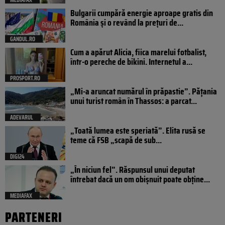
Bulgarii cumpără energie aproape gratis din
România și o revând la prețuri de...
GANDUL.RO
Cum a apărut Alicia, fiica marelui fotbalist,
într-o pereche de bikini. Internetul a...
PROSPORT.RO
„Mi-a aruncat numărul în prăpastie”. Pățania
unui turist român în Thassos: a parcat...
ADEVARUL
„Toată lumea este speriată”. Elita rusă se
teme că FSB „scapă de sub...
DIGI24
„În niciun fel”. Răspunsul unui deputat
întrebat dacă un om obișnuit poate obține...
MEDIAFAX
PARTENERI