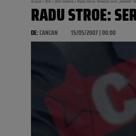
Acasă
»
Știri
»
Știri interne
»
Radu Stroe: Sereistii scot „biletele” d
RADU STROE: SER
DE:
CANCAN
15/05/2007 | 00:00