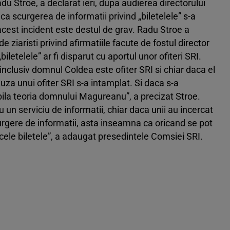
du Stroe, a declarat ieri, dupa audierea directorului
ca scurgerea de informatii privind „biletelele” s-a
 acest incident este destul de grav. Radu Stroe a
e ziaristi privind afirmatiile facute de fostul director
biletelele” ar fi disparut cu aportul unor ofiteri SRI.
nclusiv domnul Coldea este ofiter SRI si chiar daca el
uza unui ofiter SRI s-a intamplat. Si daca s-a
abila teoria domnului Magureanu”, a precizat Stroe.
 un serviciu de informatii, chiar daca unii au incercat
rgere de informatii, asta inseamna ca oricand se pot
cele biletele”, a adaugat presedintele Comsiei SRI.