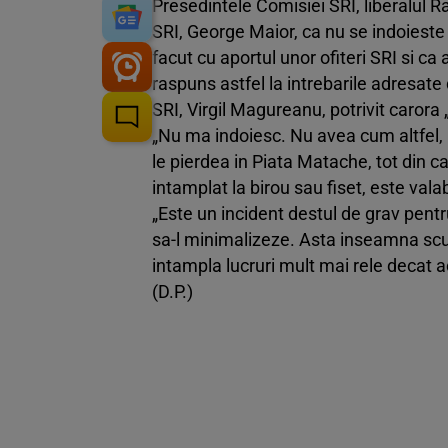
Presedintele Comisiei SRI, liberalul Ra
SRI, George Maior, ca nu se indoieste 
facut cu aportul unor ofiteri SRI si ca
raspuns astfel la intrebarile adresate d
SRI, Virgil Magureanu, potrivit carora „
„Nu ma indoiesc. Nu avea cum altfel, i
le pierdea in Piata Matache, tot din ca
intamplat la birou sau fiset, este val
„Este un incident destul de grav pentru
sa-l minimalizeze. Asta inseamna scu
intampla lucruri mult mai rele decat a
(D.P.)