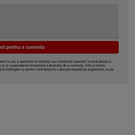
cont pentru a comenta
gator la ură, a apelurilor la violență sau trimiterea repetată, în mod abuziv, a
i și la suspendarea temporară a dreptului de a comenta. Site-ul nostru
tru înțelegere și pentru contribuția la o discuție bazată pe argumente, nu pe