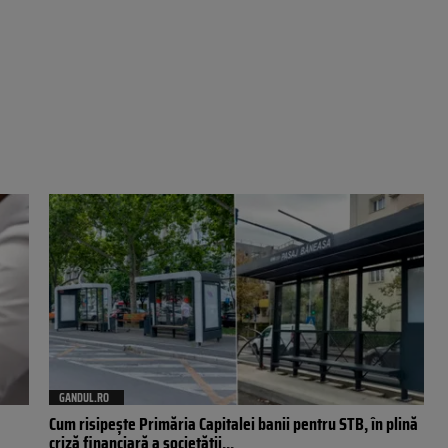
GANDUL.RO
Cum risipește Primăria Capitalei banii pentru STB, în plină
criză financiară a societății...