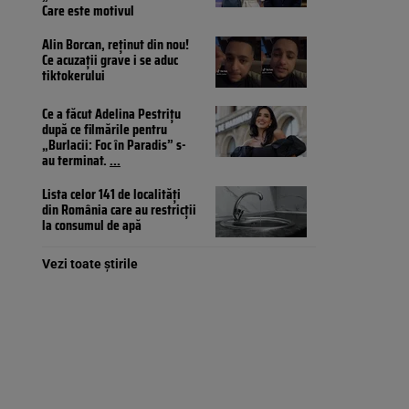
Care este motivul
Alin Borcan, reținut din nou!
Ce acuzații grave i se aduc
tiktokerului
Ce a făcut Adelina Pestrițu
după ce filmările pentru
„Burlacii: Foc în Paradis” s-
au terminat.
...
Lista celor 141 de localități
din România care au restricții
la consumul de apă
Vezi toate știrile