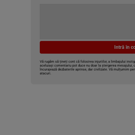
Intră în 
Vă rugăm să țineți cont că folosirea injuriilor, a limbajului insti
aceluiași comentariu pot duce nu doar la ștergerea mesajului, c
încurajează dezbaterile aprinse, dar civilizate. Vă mulțumim pen
atacuri.