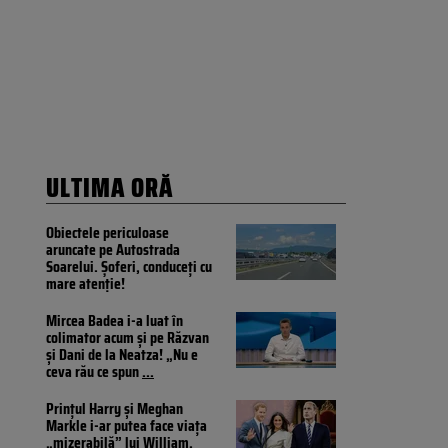
ULTIMA ORĂ
Obiectele periculoase
aruncate pe Autostrada
Soarelui. Șoferi, conduceți cu
mare atenție!
Mircea Badea i-a luat în
colimator acum și pe Răzvan
și Dani de la Neatza! „Nu e
ceva rău ce spun
...
Prințul Harry și Meghan
Markle i-ar putea face viața
„mizerabilă” lui William.