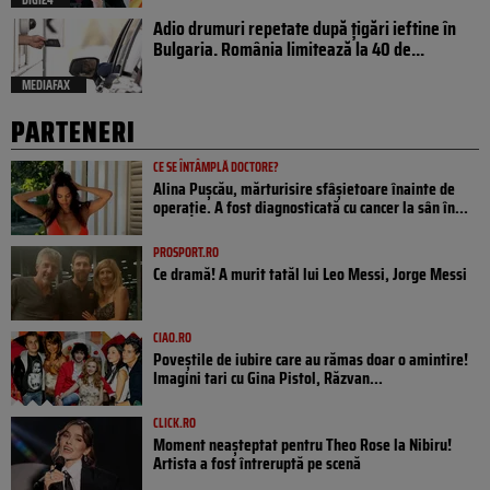
Adio drumuri repetate după țigări ieftine în
Bulgaria. România limitează la 40 de...
MEDIAFAX
PARTENERI
CE SE ÎNTÂMPLĂ DOCTORE?
Alina Pușcău, mărturisire sfâșietoare înainte de
operație. A fost diagnosticată cu cancer la sân în...
PROSPORT.RO
Ce dramă! A murit tatăl lui Leo Messi, Jorge Messi
CIAO.RO
Poveştile de iubire care au rămas doar o amintire!
Imagini tari cu Gina Pistol, Răzvan...
CLICK.RO
Moment neașteptat pentru Theo Rose la Nibiru!
Artista a fost întreruptă pe scenă