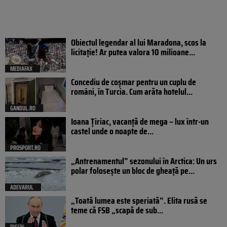
Obiectul legendar al lui Maradona, scos la
licitație! Ar putea valora 10 milioane...
MEDIAFAX
Concediu de coșmar pentru un cuplu de
români, în Turcia. Cum arăta hotelul...
GANDUL.RO
Ioana Țiriac, vacanță de mega – lux într-un
castel unde o noapte de...
PROSPORT.RO
„Antrenamentul” sezonului în Arctica: Un urs
polar folosește un bloc de gheață pe...
ADEVARUL
„Toată lumea este speriată”. Elita rusă se
teme că FSB „scapă de sub...
DIGI24