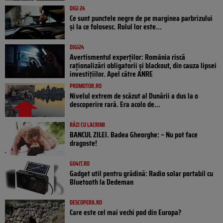
DIGI 24
Ce sunt punctele negre de pe marginea parbrizului
și la ce folosesc. Rolul lor este...
DIGI24
Avertismentul experților: România riscă
raționalizări obligatorii și blackout, din cauza lipsei
investițiilor. Apel către ANRE
PROMOTOR.RO
Nivelul extrem de scăzut al Dunării a dus la o
descoperire rară. Era acolo de...
RÂZI CU LACRIMI
BANCUL ZILEI. Badea Gheorghe: – Nu pot face
dragoste!
GO4IT.RO
Gadget util pentru grădină: Radio solar portabil cu
Bluetooth la Dedeman
DESCOPERA.RO
Care este cel mai vechi pod din Europa?