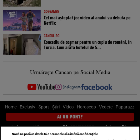
GO4GAMES
Cel mai așteptat joc video al anului va debuta pe
Netflix
GANDUL.RO
Concediu de coșmar pentru un cuplu de români, în
Turcia. Cum arăta hotelul de 5...
Urmărește Cancan pe Social Media
Home
Exclusiv
Sport
Știri
Video
Horoscop
Vedete
Paparazzi
AI UN PONT?
Scrie-ne pe Whatsapp
, sună la 0741226226 sau trimite mail la
pont@cancan.ro
Nouă ne pasă ca datele tale personale să rămână confidențiale