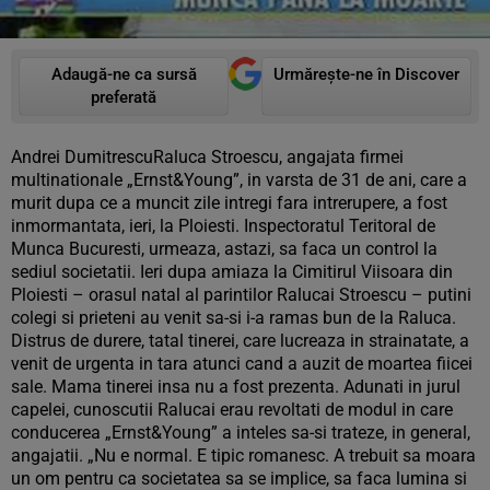
Adaugă-ne ca sursă
Urmărește-ne în Discover
preferată
Andrei DumitrescuRaluca Stroescu, angajata firmei
multinationale „Ernst&Young”, in varsta de 31 de ani, care a
murit dupa ce a muncit zile intregi fara intrerupere, a fost
inmormantata, ieri, la Ploiesti. Inspectoratul Teritoral de
Munca Bucuresti, urmeaza, astazi, sa faca un control la
sediul societatii. Ieri dupa amiaza la Cimitirul Viisoara din
Ploiesti – orasul natal al parintilor Ralucai Stroescu – putini
colegi si prieteni au venit sa-si i-a ramas bun de la Raluca.
Distrus de durere, tatal tinerei, care lucreaza in strainatate, a
venit de urgenta in tara atunci cand a auzit de moartea fiicei
sale. Mama tinerei insa nu a fost prezenta. Adunati in jurul
capelei, cunoscutii Ralucai erau revoltati de modul in care
conducerea „Ernst&Young” a inteles sa-si trateze, in general,
angajatii. „Nu e normal. E tipic romanesc. A trebuit sa moara
un om pentru ca societatea sa se implice, sa faca lumina si