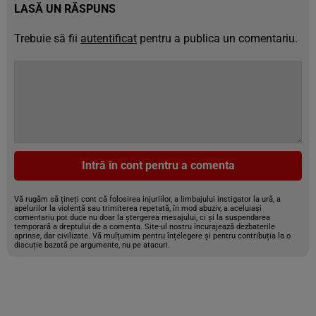
LASĂ UN RĂSPUNS
Trebuie să fii
autentificat
pentru a publica un comentariu.
Intră în cont pentru a comenta
Vă rugăm să țineți cont că folosirea injuriilor, a limbajului instigator la ură, a
apelurilor la violență sau trimiterea repetată, în mod abuziv, a aceluiași
comentariu pot duce nu doar la ștergerea mesajului, ci și la suspendarea
temporară a dreptului de a comenta. Site-ul nostru încurajează dezbaterile
aprinse, dar civilizate. Vă mulțumim pentru înțelegere și pentru contribuția la o
discuție bazată pe argumente, nu pe atacuri.