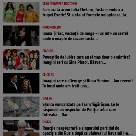
CE SE ÎNTÂMPLĂ DOCTORE?
Cum arată acum Julia Chelaru, fosta membră a
trupei Exotic! Și-a etalat formele voluptoase, la...
PROSPORT.RO
Ioana Țiriac, vacanță de mega – lux într-un castel
unde o noapte de cazare costă...
CIAO.RO
Poveştile de iubire care au rămas doar o amintire!
Imagini tari cu Gina Pistol, Răzvan...
CLICK.RO
Imagini rare cu George și Ilinca Simion: „Am revenit
în locul unde am trăit una...
DIGI 24
Stânca vandalizată pe Transfăgărășan. Ce le
răspunde un inspector de Poliție celor care
întreabă: „Dar...
DIGI24
Reacția neașteptată a singurului partidul de
opoziţie din Rusia după ce văduva lui Navalnîi i-a...