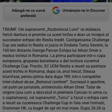
Adaugă-ne ca sursă
Urmărește-ne în Discover
preferată
TRIUMF. Cel supranumit „Razboinicul Lunii” isi etaleaza
fericit dantura si promite ca acest trofeu e doar un inceput al
succeselor echipei din Resita Inedit. Castigatoarea Challenge
Cup are sediul in Resita si joaca in Drobeta Turnu Severin, la
160 km distanta George Parvan Echipa lui Aihan Omer a
readus trofeul in Romania. La prima participare intr-o cupa
europeana, gruparea banateana a dat lovitura cucerind
Challenge Cup. Practic, SC UCM Resita a reusit sa pastreze
acest trofeu in Romania, dupa ce, anul trecut, Steaua
triumfase, pentru prima data dupa ?89, intr-o competitie
inter-cluburi de pe „Batranul continet”. Succesul ii apartine,
cel putin pe jumatate, antrenorului Aihan Omer. Tatar de
origine (asa cum a dezvaluit in premiera Cancan in urma cu
o saptamana), cel supranumit „Turcu” a facut o echipa care
a reusit sa cucereasca Challenge Cup in fata unei formatii,
Drammen HK, cu buget de opt ori mai mare. Dupa 26-26 la