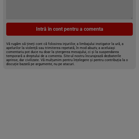
Intră în cont pentru a comenta
Vă rugăm să țineți cont că folosirea injuriilor, a limbajului instigator la ură, a
apelurilor la violență sau trimiterea repetată, în mod abuziv, a aceluiași
comentariu pot duce nu doar la ștergerea mesajului, ci și la suspendarea
temporară a dreptului de a comenta. Site-ul nostru încurajează dezbaterile
aprinse, dar civilizate. Vă mulțumim pentru înțelegere și pentru contribuția la o
discuție bazată pe argumente, nu pe atacuri.