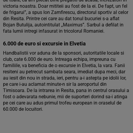
victoria noastra. Doar mititeii au fost de la ei. De fapt, un fel
de frigarui”, a spus Ion Zamfirescu, directorul sportiv al celor
din Resita. Printre cei care au dat tonul bucuriei s-a aflat
Bojan Butulija, autointitulat „Maximus”. Sarbul a defilat in
fata lumii intregi infasurat in tricolorul Romaniei.
6.000 de euro si excursie in Elvetia
Handbalistii vor aduna de la sponsori, autoritatile locale si
club, cate 6.000 de euro. Intreaga echipa, impreuna cu
familiile, va beneficia de o excursie in Elvetia, la vara. Fanii
resiteni au petrecut sambata seara, imediat dupa meci, dar
au iesit din nou in strada, ieri, pentru a-i astepta pe idolii lor,
pe care i-au aclamat minute-n sir la aeroportul din
Timisoara. De la intrarea in Resita, pana in centrul orasului a
fost o adevarata nebunie, mii de suporteri dorind sa-i atinga
pe cei care au adus primul trofeu european in oraselul de
60.000 de locuitori.