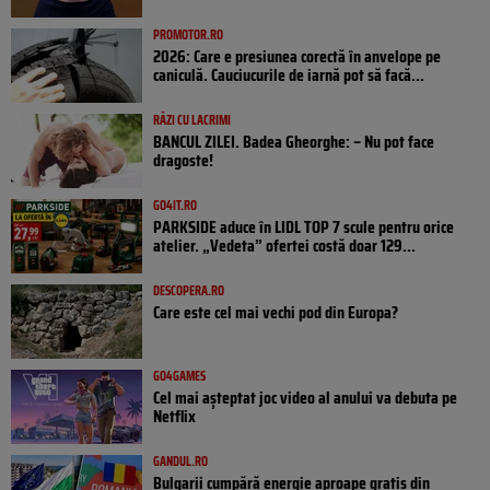
PROMOTOR.RO
2026: Care e presiunea corectă în anvelope pe
caniculă. Cauciucurile de iarnă pot să facă...
RÂZI CU LACRIMI
BANCUL ZILEI. Badea Gheorghe: – Nu pot face
dragoste!
GO4IT.RO
PARKSIDE aduce în LIDL TOP 7 scule pentru orice
atelier. „Vedeta” ofertei costă doar 129...
DESCOPERA.RO
Care este cel mai vechi pod din Europa?
GO4GAMES
Cel mai așteptat joc video al anului va debuta pe
Netflix
GANDUL.RO
Bulgarii cumpără energie aproape gratis din