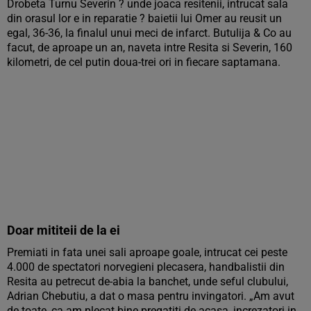
Drobeta Turnu Severin ? unde joaca resitenii, intrucat sala
din orasul lor e in reparatie ? baietii lui Omer au reusit un
egal, 36-36, la finalul unui meci de infarct. Butulija & Co au
facut, de aproape un an, naveta intre Resita si Severin, 160
kilometri, de cel putin doua-trei ori in fiecare saptamana.
Doar mititeii de la ei
Premiati in fata unei sali aproape goale, intrucat cei peste
4.000 de spectatori norvegieni plecasera, handbalistii din
Resita au petrecut de-abia la banchet, unde seful clubului,
Adrian Chebutiu, a dat o masa pentru invingatori. „Am avut
de toate, ca am plecat bine pregatiti de acasa, increzatori in