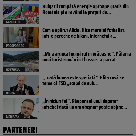
Bulgarii cumpără energie aproape gratis din
România și o revând la prețuri de...
GANDUL.RO
Cum a apărut Alicia, fiica marelui fotbalist,
într-o pereche de bikini. Internetul a...
PROSPORT.RO
„Mi-a aruncat numărul în prăpastie”. Pățania
unui turist român în Thassos: a parcat...
ADEVARUL
„Toată lumea este speriată”. Elita rusă se
teme că FSB „scapă de sub...
DIGI24
„În niciun fel”. Răspunsul unui deputat
întrebat dacă un om obișnuit poate obține...
MEDIAFAX
PARTENERI