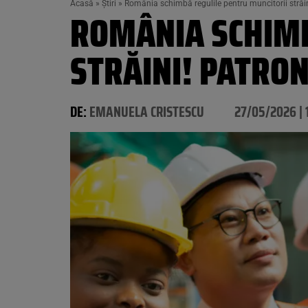
Acasă
»
Știri
»
România schimbă regulile pentru muncitorii străin
ROMÂNIA SCHIMB
STRĂINI! PATRON
DE:
EMANUELA CRISTESCU
27/05/2026 | 