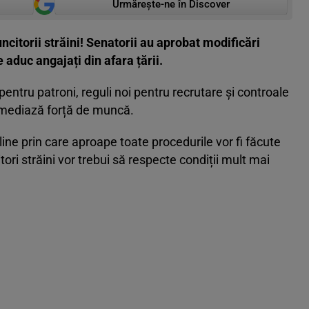
Urmărește-ne în Discover
itorii străini! Senatorii au aprobat modificări
 aduc angajați din afara țării.
pentru patroni, reguli noi pentru recrutare și controale
ermediază forță de muncă.
line prin care aproape toate procedurile vor fi făcute
tori străini vor trebui să respecte condiții mult mai