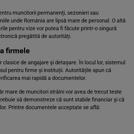
pentru muncitorii permanenți, sezonieri sau
eniile unde România are lipsă mare de personal. O altă
ile pentru vize vor putea fi făcute printr-o singură
tronică pregătită de autorități.
ea firmele
 clasice de angajare și detașare. În locul lor, sistemul
ul pentru firme și instituții. Autoritățile spun că
verificarea mai rapidă a documentelor.
r mare de muncitori străini vor avea de trecut teste
trebuie să demonstreze că sunt stabile financiar și că
ilor. Printre documentele acceptate se află: