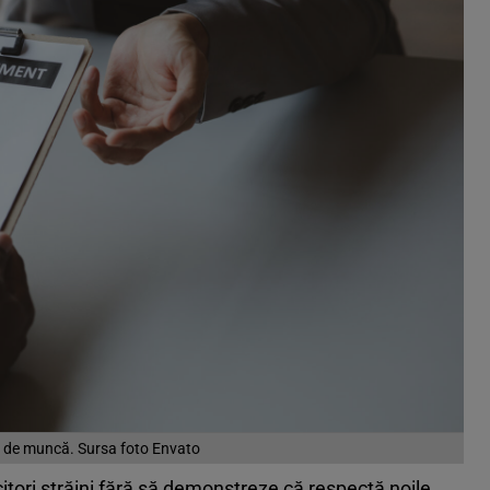
 de muncă. Sursa foto Envato
tori străini fără să demonstreze că respectă noile