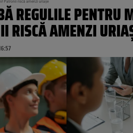
i! Patronii riscă amenzi uriașe
Ă REGULILE PENTRU M
II RISCĂ AMENZI URIA
16:57