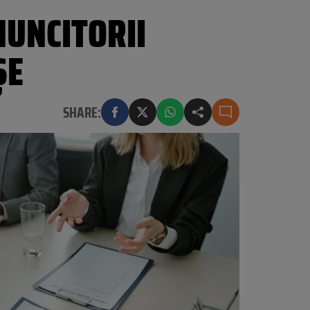
UNCITORII
ȘE
SHARE: