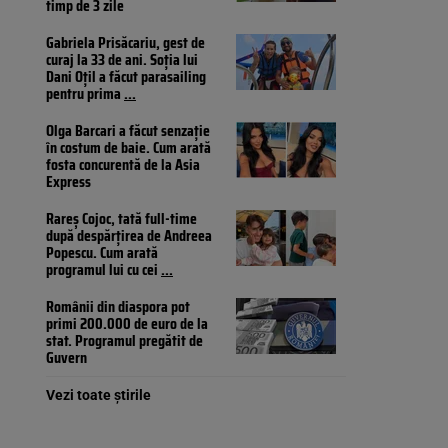
timp de 3 zile
Gabriela Prisăcariu, gest de
curaj la 33 de ani. Soția lui
Dani Oțil a făcut parasailing
pentru prima
...
Olga Barcari a făcut senzație
în costum de baie. Cum arată
fosta concurentă de la Asia
Express
Rareș Cojoc, tată full-time
după despărțirea de Andreea
Popescu. Cum arată
programul lui cu cei
...
Românii din diaspora pot
primi 200.000 de euro de la
stat. Programul pregătit de
Guvern
Vezi toate știrile