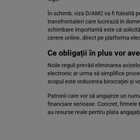
În schimb, viza D/AM2 va fi folosită 
transfrontalieri care lucrează în dom
schimbare importantă este că solicităr
cerere online, direct pe platforma elec
Ce obligații în plus vor av
Noile reguli prevăd eliminarea avizelor
electronic ar urma să simplifice proces
scopul este reducerea birocrației și 
Patronii care vor să angajeze un numă
financiare serioase. Concret, firmele 
au resurse reale pentru plata angajaț