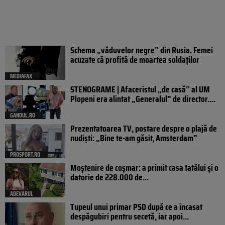
Schema „văduvelor negre” din Rusia. Femei
acuzate că profită de moartea soldaților
MEDIAFAX
STENOGRAME | Afaceristul „de casă” al UM
Plopeni era alintat „Generalul” de director....
GANDUL.RO
Prezentatoarea TV, postare despre o plajă de
nudiști: „Bine te-am găsit, Amsterdam”
PROSPORT.RO
Moștenire de coșmar: a primit casa tatălui și o
datorie de 228.000 de...
ADEVARUL
Tupeul unui primar PSD după ce a încasat
despăgubiri pentru secetă, iar apoi...