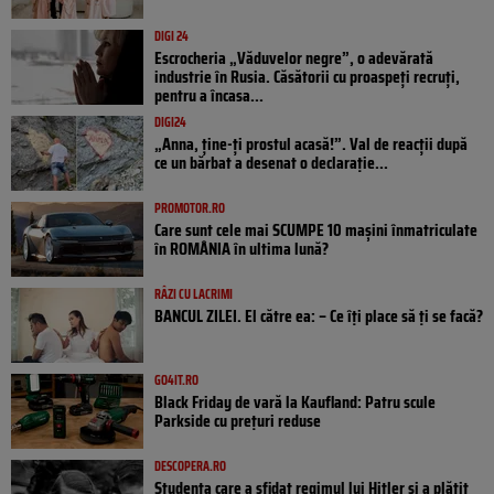
DIGI 24
Escrocheria „Văduvelor negre”, o adevărată
industrie în Rusia. Căsătorii cu proaspeți recruți,
pentru a încasa...
DIGI24
„Anna, ţine-ţi prostul acasă!”. Val de reacții după
ce un bărbat a desenat o declarație...
PROMOTOR.RO
Care sunt cele mai SCUMPE 10 mașini înmatriculate
în ROMÂNIA în ultima lună?
RÂZI CU LACRIMI
BANCUL ZILEI. El către ea: – Ce îți place să ți se facă?
GO4IT.RO
Black Friday de vară la Kaufland: Patru scule
Parkside cu prețuri reduse
DESCOPERA.RO
Studenta care a sfidat regimul lui Hitler și a plătit