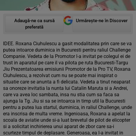
Adaugă-ne ca sursă
Urmărește-ne în Discover
preferată
IDEE. Roxana Ciuhulescu a gasit modalitatea prin care se va
putea intoarce duminica in Bucuresti pentru raliul Challenge
Companie. Vedeta de la Promotor l-a invitat pe colegul ei de
trust in aparatul pe care il va pilota pe ruta Bucuresti-Targu
Jiu Prezentatoarea emisiunii Promotor de la Pro TV, Roxana
Ciuhulescu, a rezolvat cum nu se poate mai inspirat o
situatie care se anunta a fi delicata. Vedeta a tinut neaparat
sa onoreze invitatia la nunta lui Catalin Maruta si a Andrei,
care va avea loc sambata, insa nu stia cum sa faca sa
ajunga la Tg. Jiu si sa se intoarca in timp util la Bucuresti
pentru a putea lua startul, duminica, in raliul Challenge, unde
era inscrisa de multa vreme. Ingenioasa, Roxana a apelat la
scoala de aviatie unde si-a luat brevetul de pilot de elicopter
si a solicitat inchirierea unui aparat de zbor care sa-i
scurteze timpul de deplasare. Generoasa, ea l-a invitat in