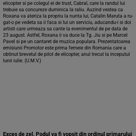
elicopter si pe colegul ei de trust, Cabral, care la randul lui
trebuie sa concureze duminica la raliu. Auzind vestea ca
Roxana va ateriza la propriu la nunta lui, Catalin Maruta a ru-
gat-o pe vedeta sa ii faca si lui un serviciu, aducandu-i si doi
artisti care urmeaza sa cante la evenimentul de pe data de
23 august. Astfel, Roxana ii va duce la Tg. Jiu si pe Marcel
Pavel si pe un cantaret de muzica populara. Prezentatoarea
emisiunii Promotor este prima femeie din Romania care a
obtinut brevetul de pilot de elicopter, anul trecut la inceputul
lunii iulie. (U.M.V.)
Exces de zel. Podul va fi vopsit din ordinul primarului