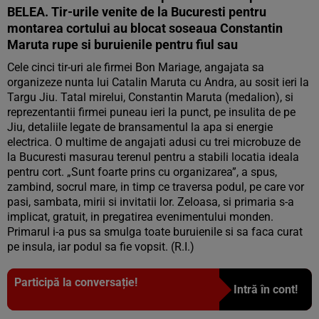
BELEA. Tir-urile venite de la Bucuresti pentru
montarea cortului au blocat soseaua Constantin
Maruta rupe si buruienile pentru fiul sau
Cele cinci tir-uri ale firmei Bon Mariage, angajata sa
organizeze nunta lui Catalin Maruta cu Andra, au sosit ieri la
Targu Jiu. Tatal mirelui, Constantin Maruta (medalion), si
reprezentantii firmei puneau ieri la punct, pe insulita de pe
Jiu, detaliile legate de bransamentul la apa si energie
electrica. O multime de angajati adusi cu trei microbuze de
la Bucuresti masurau terenul pentru a stabili locatia ideala
pentru cort. „Sunt foarte prins cu organizarea”, a spus,
zambind, socrul mare, in timp ce traversa podul, pe care vor
pasi, sambata, mirii si invitatii lor. Zeloasa, si primaria s-a
implicat, gratuit, in pregatirea evenimentului monden.
Primarul i-a pus sa smulga toate buruienile si sa faca curat
pe insula, iar podul sa fie vopsit. (R.I.)
Participă la conversație!
Intră în cont!