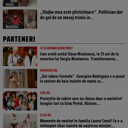
DIGI24
„Slujba mea este plictisitoare”. Politician dat
de gol de un mesaj trimis în...
MEDIAFAX
PARTENERI
CE SE ÎNTÂMPLĂ DOCTORE?
Cum arată astăzi Dana Nicolaescu, la 13 ani de la
moartea lui Sergiu Nicolaescu. Transformarea...
PROSPORT.RO
„Îmi iubesc formele”. Georgina Rodriguez s-a pozat
în costum de baie înainte de nunta cu...
CIAO.RO
Poveştile de iubire care au rămas doar o amintire!
Imagini tari cu Gina Pistol, Răzvan...
CLICK.RO
Momente de neuitat în familia Laurei Cosoi! Ce s-a
întâmplat chiar înainte de nașterea micuței...