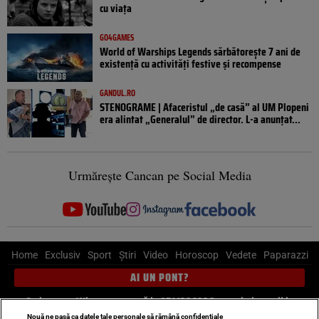
cu viața
GO4GAMES
World of Warships Legends sărbătorește 7 ani de
existență cu activități festive și recompense
GANDUL.RO
STENOGRAME | Afaceristul „de casă” al UM Plopeni
era alintat „Generalul” de director. L-a anunțat...
Urmărește Cancan pe Social Media
Home
Exclusiv
Sport
Știri
Video
Horoscop
Vedete
Paparazzi
AI UN PONT?
Scrie-ne pe Whatsapp
, sună la 0741226226 sau trimite mail la
pont@cancan.ro
Nouă ne pasă ca datele tale personale să rămână confidențiale