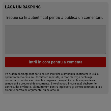
LASĂ UN RĂSPUNS
Trebuie să fii
autentificat
pentru a publica un comentariu.
Intră în cont pentru a comenta
Vă rugăm să țineți cont că folosirea injuriilor, a limbajului instigator la ură, a
apelurilor la violență sau trimiterea repetată, în mod abuziv, a aceluiași
comentariu pot duce nu doar la ștergerea mesajului, ci și la suspendarea
temporară a dreptului de a comenta. Site-ul nostru încurajează dezbaterile
aprinse, dar civilizate. Vă mulțumim pentru înțelegere și pentru contribuția la o
discuție bazată pe argumente, nu pe atacuri.