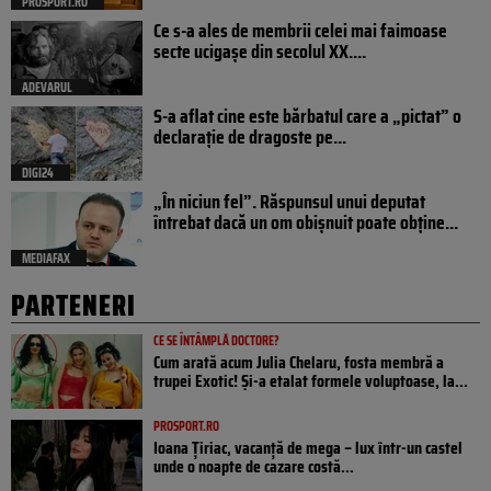
PROSPORT.RO
Ce s-a ales de membrii celei mai faimoase
secte ucigașe din secolul XX....
ADEVARUL
S-a aflat cine este bărbatul care a „pictat” o
declarație de dragoste pe...
DIGI24
„În niciun fel”. Răspunsul unui deputat
întrebat dacă un om obișnuit poate obține...
MEDIAFAX
PARTENERI
CE SE ÎNTÂMPLĂ DOCTORE?
Cum arată acum Julia Chelaru, fosta membră a
trupei Exotic! Și-a etalat formele voluptoase, la...
PROSPORT.RO
Ioana Țiriac, vacanță de mega – lux într-un castel
unde o noapte de cazare costă...