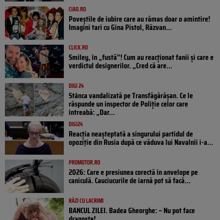
CIAO.RO
Poveştile de iubire care au rămas doar o amintire!
Imagini tari cu Gina Pistol, Răzvan...
CLICK.RO
Smiley, în „fustă”! Cum au reacționat fanii și care e
verdictul designerilor. „Cred că are...
DIGI 24
Stânca vandalizată pe Transfăgărășan. Ce le
răspunde un inspector de Poliție celor care
întreabă: „Dar...
DIGI24
Reacția neașteptată a singurului partidul de
opoziţie din Rusia după ce văduva lui Navalnîi i-a...
PROMOTOR.RO
2026: Care e presiunea corectă în anvelope pe
caniculă. Cauciucurile de iarnă pot să facă...
RÂZI CU LACRIMI
BANCUL ZILEI. Badea Gheorghe: – Nu pot face
dragoste!