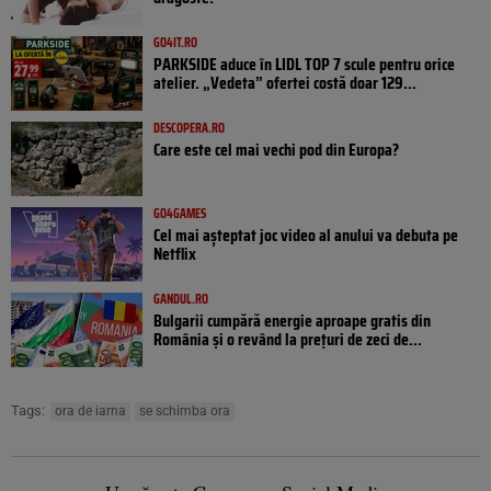
GO4IT.RO
PARKSIDE aduce în LIDL TOP 7 scule pentru orice
atelier. „Vedeta” ofertei costă doar 129...
DESCOPERA.RO
Care este cel mai vechi pod din Europa?
GO4GAMES
Cel mai așteptat joc video al anului va debuta pe
Netflix
GANDUL.RO
Bulgarii cumpără energie aproape gratis din
România și o revând la prețuri de zeci de...
Tags:
ora de iarna
se schimba ora