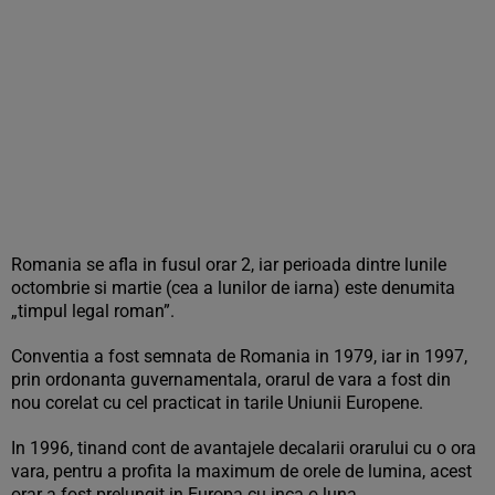
Romania se afla in fusul orar 2, iar perioada dintre lunile
octombrie si martie (cea a lunilor de iarna) este denumita
„timpul legal roman”.
Conventia a fost semnata de Romania in 1979, iar in 1997,
prin ordonanta guvernamentala, orarul de vara a fost din
nou corelat cu cel practicat in tarile Uniunii Europene.
In 1996, tinand cont de avantajele decalarii orarului cu o ora
vara, pentru a profita la maximum de orele de lumina, acest
orar a fost prelungit in Europa cu inca o luna.