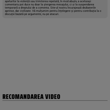
apelurilor la violență sau trimiterea repetată, în mod abuziv, a aceluiași
comentariu pot duce nu doar la ștergerea mesajului, ci și la suspendarea
temporară a dreptului de a comenta. Site-ul nostru încurajează dezbaterile
aprinse, dar civilizate. Vă mulțumim pentru înțelegere și pentru contribuția la o
discuție bazată pe argumente, nu pe atacuri.
RECOMANDAREA VIDEO