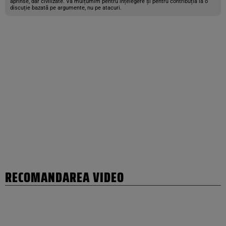
aprinse, dar civilizate. Vă mulțumim pentru înțelegere și pentru contribuția la o
discuție bazată pe argumente, nu pe atacuri.
RECOMANDAREA VIDEO