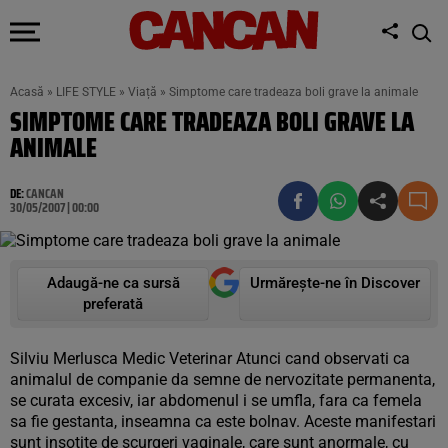
Acasă
»
LIFE STYLE
»
Viață
»
Simptome care tradeaza boli grave la animale
SIMPTOME CARE TRADEAZA BOLI GRAVE LA
ANIMALE
DE:
CANCAN
30/05/2007 | 00:00
Adaugă-ne ca sursă
Urmărește-ne în Discover
preferată
Silviu Merlusca Medic Veterinar Atunci cand observati ca
animalul de companie da semne de nervozitate permanenta,
se curata excesiv, iar abdomenul i se umfla, fara ca femela
sa fie gestanta, inseamna ca este bolnav. Aceste manifestari
sunt insotite de scurgeri vaginale, care sunt anormale, cu