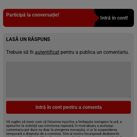
Participă la conversație!
Intră în cont!
LASĂ UN RĂSPUNS
Trebuie să fii
autentificat
pentru a publica un comentariu.
Intră în cont pentru a comenta
Vă rugăm să țineți cont că folosirea injuriilor, a limbajului instigator la ură, a
apelurilor la violență sau trimiterea repetată, în mod abuziv, a aceluiași
comentariu pot duce nu doar la ștergerea mesajului, ci și la suspendarea
temporară a dreptului de a comenta. Site-ul nostru încurajează dezbaterile