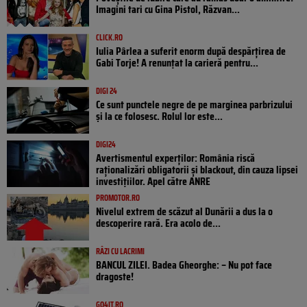
Imagini tari cu Gina Pistol, Răzvan...
CLICK.RO
Iulia Pârlea a suferit enorm după despărțirea de
Gabi Torje! A renunțat la carieră pentru...
DIGI 24
Ce sunt punctele negre de pe marginea parbrizului
și la ce folosesc. Rolul lor este...
DIGI24
Avertismentul experților: România riscă
raționalizări obligatorii și blackout, din cauza lipsei
investițiilor. Apel către ANRE
PROMOTOR.RO
Nivelul extrem de scăzut al Dunării a dus la o
descoperire rară. Era acolo de...
RÂZI CU LACRIMI
BANCUL ZILEI. Badea Gheorghe: – Nu pot face
dragoste!
GO4IT.RO