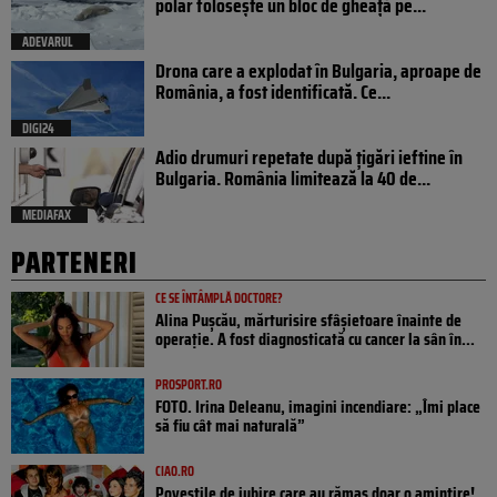
polar folosește un bloc de gheață pe...
ADEVARUL
Drona care a explodat în Bulgaria, aproape de
România, a fost identificată. Ce...
DIGI24
Adio drumuri repetate după țigări ieftine în
Bulgaria. România limitează la 40 de...
MEDIAFAX
PARTENERI
CE SE ÎNTÂMPLĂ DOCTORE?
Alina Pușcău, mărturisire sfâșietoare înainte de
operație. A fost diagnosticată cu cancer la sân în...
PROSPORT.RO
FOTO. Irina Deleanu, imagini incendiare: „Îmi place
să fiu cât mai naturală”
CIAO.RO
Poveştile de iubire care au rămas doar o amintire!