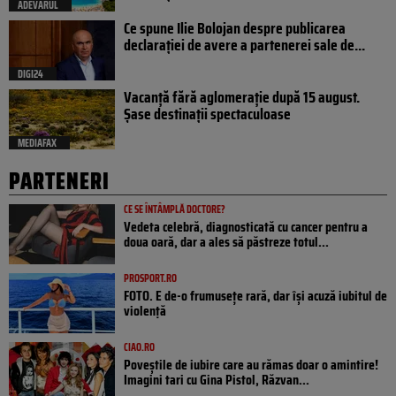
ADEVARUL
Ce spune Ilie Bolojan despre publicarea
declarației de avere a partenerei sale de...
DIGI24
Vacanță fără aglomerație după 15 august.
Șase destinații spectaculoase
MEDIAFAX
PARTENERI
CE SE ÎNTÂMPLĂ DOCTORE?
Vedeta celebră, diagnosticată cu cancer pentru a
doua oară, dar a ales să păstreze totul...
PROSPORT.RO
FOTO. E de-o frumusețe rară, dar își acuză iubitul de
violență
CIAO.RO
Poveştile de iubire care au rămas doar o amintire!
Imagini tari cu Gina Pistol, Răzvan...