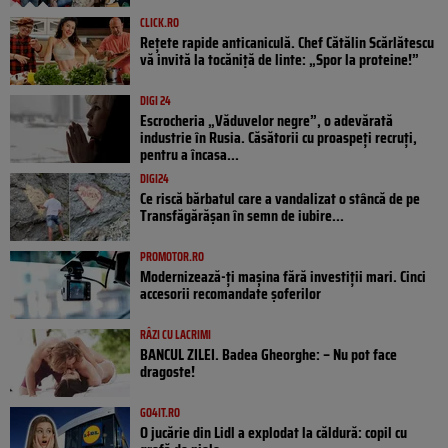
CLICK.RO
Rețete rapide anticaniculă. Chef Cătălin Scărlătescu
vă invită la tocăniță de linte: „Spor la proteine!”
DIGI 24
Escrocheria „Văduvelor negre”, o adevărată
industrie în Rusia. Căsătorii cu proaspeți recruți,
pentru a încasa...
DIGI24
Ce riscă bărbatul care a vandalizat o stâncă de pe
Transfăgărășan în semn de iubire...
PROMOTOR.RO
Modernizează-ți mașina fără investiții mari. Cinci
accesorii recomandate șoferilor
RÂZI CU LACRIMI
BANCUL ZILEI. Badea Gheorghe: – Nu pot face
dragoste!
GO4IT.RO
O jucărie din Lidl a explodat la căldură: copil cu