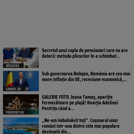
Secretul unui cuplu de pensionari care nu are
datorii: metoda plicurilor le-a schimbat...
MEDIAFAX
Sub guvernarea Bolojan, România are cea mai
mare inflație din UE, recesiune economică,...
GANDUL.RO
GALERIE FOTO. Ioana Tamaş, apariție
fermecătoare pe plajă! Reacția Adelinei
Pestrițu când a...
PROSPORT.RO
„Ne-am îmbolnăvit toți”. Coșmarul unor
români într-una dintre cele mai populare
destinații din...