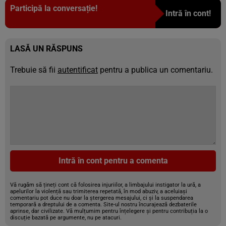
Participă la conversație!
Intră în cont!
LASĂ UN RĂSPUNS
Trebuie să fii
autentificat
pentru a publica un comentariu.
Intră în cont pentru a comenta
Vă rugăm să țineți cont că folosirea injuriilor, a limbajului instigator la ură, a
apelurilor la violență sau trimiterea repetată, în mod abuziv, a aceluiași
comentariu pot duce nu doar la ștergerea mesajului, ci și la suspendarea
temporară a dreptului de a comenta. Site-ul nostru încurajează dezbaterile
aprinse, dar civilizate. Vă mulțumim pentru înțelegere și pentru contribuția la o
discuție bazată pe argumente, nu pe atacuri.