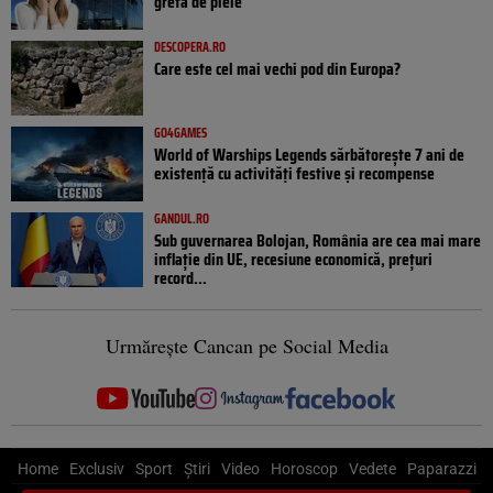
grefă de piele
DESCOPERA.RO
Care este cel mai vechi pod din Europa?
GO4GAMES
World of Warships Legends sărbătorește 7 ani de
existență cu activități festive și recompense
GANDUL.RO
Sub guvernarea Bolojan, România are cea mai mare
inflație din UE, recesiune economică, prețuri
record...
Urmărește Cancan pe Social Media
Home
Exclusiv
Sport
Știri
Video
Horoscop
Vedete
Paparazzi