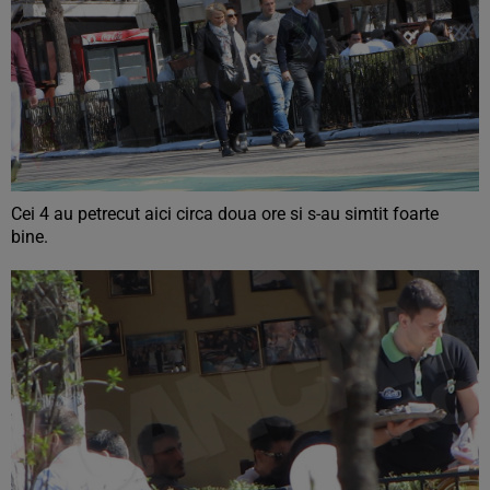
Cei 4 au petrecut aici circa doua ore si s-au simtit foarte
bine.