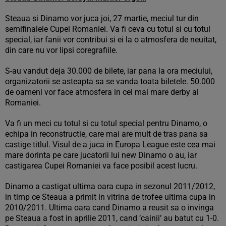
Steaua si Dinamo vor juca joi, 27 martie, meciul tur din
semifinalele Cupei Romaniei. Va fi ceva cu totul si cu totul
special, iar fanii vor contribui si ei la o atmosfera de neuitat,
din care nu vor lipsi coregrafiile.
S-au vandut deja 30.000 de bilete, iar pana la ora meciului,
organizatorii se asteapta sa se vanda toata biletele. 50.000
de oameni vor face atmosfera in cel mai mare derby al
Romaniei.
Va fi un meci cu totul si cu totul special pentru Dinamo, o
echipa in reconstructie, care mai are mult de tras pana sa
castige titlul. Visul de a juca in Europa League este cea mai
mare dorinta pe care jucatorii lui new Dinamo o au, iar
castigarea Cupei Romaniei va face posibil acest lucru.
Dinamo a castigat ultima oara cupa in sezonul 2011/2012,
in timp ce Steaua a primit in vitrina de trofee ultima cupa in
2010/2011. Ultima oara cand Dinamo a reusit sa o invinga
pe Steaua a fost in aprilie 2011, cand ‘cainii’ au batut cu 1-0.