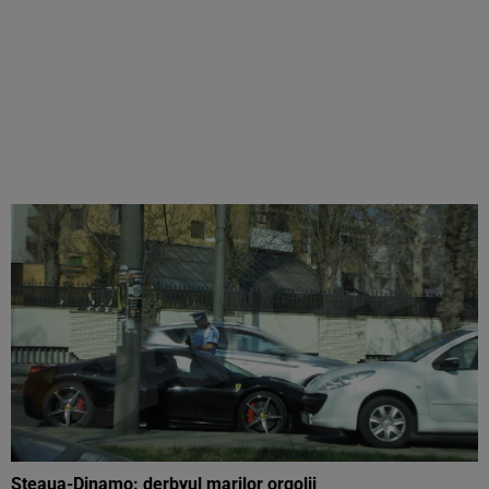
Steaua-Dinamo: derbyul marilor orgolii