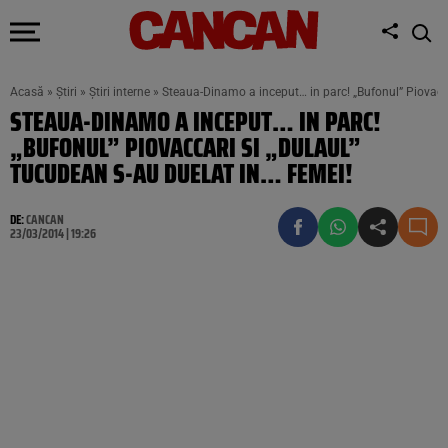
Acasă
»
Știri
»
Știri interne
»
Steaua-Dinamo a inceput… in parc! „Bufonul” Piovacca
STEAUA-DINAMO A INCEPUT… IN PARC!
„BUFONUL” PIOVACCARI SI „DULAUL”
TUCUDEAN S-AU DUELAT IN… FEMEI!
DE:
CANCAN
23/03/2014 | 19:26