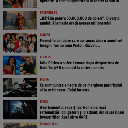
operație. A fost diagnosticată cu cancer la sân în...
PROSPORT.RO
„Bătălia pentru 50.000.000 de dolari”. Divorțul
anului: Anamaria atacă averea milionarului
CIAO.RO
Poveştile de iubire care au rămas doar o amintire!
Imagini tari cu Gina Pistol, Răzvan...
CLICK.RO
Iulia Pârlea a suferit enorm după despărțirea de
Gabi Torje! A renunțat la carieră pentru...
DIGI 24
Ce sunt punctele negre de pe marginea parbrizului
și la ce folosesc. Rolul lor este...
DIGI24
Avertismentul experților: România riscă
raționalizări obligatorii și blackout, din cauza lipsei
investițiilor. Apel către ANRE
PROMOTOR.RO