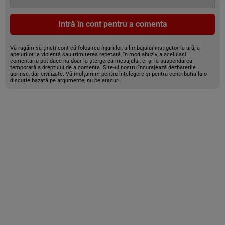
Intră în cont pentru a comenta
Vă rugăm să țineți cont că folosirea injuriilor, a limbajului instigator la ură, a
apelurilor la violență sau trimiterea repetată, în mod abuziv, a aceluiași
comentariu pot duce nu doar la ștergerea mesajului, ci și la suspendarea
temporară a dreptului de a comenta. Site-ul nostru încurajează dezbaterile
aprinse, dar civilizate. Vă mulțumim pentru înțelegere și pentru contribuția la o
discuție bazată pe argumente, nu pe atacuri.