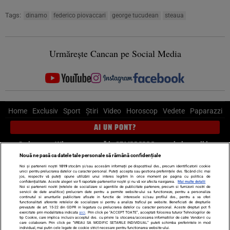
Tags:
dinamo
federico piovaccari
george tucudean
steaua
Urmărește Cancan pe Social Media
Home
Exclusiv
Sport
Știri
Video
Horoscop
Vedete
Paparazzi
AI UN PONT?
Scrie-ne pe Whatsapp
, sună la 0741226226 sau trimite mail la
pont@cancan.ro
Nouă ne pasă ca datele tale personale să rămână confidențiale
Noi și partenerii noștri
1019
stocăm și/sau accesăm informații pe dispozitivul dvs., precum identificatorii cookie
unici pentru prelucrarea datelor cu caracter personal. Puteți accepta sau gestiona preferințele dvs. făcând clic mai
Știri interne
Știri externe
Politică
jos, respectiv vă puteți opune utilizării unui interes legitim în orice moment pe pagina cu politica de
confidențialitate. Aceste alegeri vor fi raportate partenerilor noștri și nu vă vor afecta navigarea.
Mai multe detalii
Noi si partenerii nostri (retelele de socializare si agentiile de publicitate partenere, precum si furnizorii nostri de
servicii de date analitice) prelucram date pentru a permite website-ului sa functioneze, pentru a personaliza
Ultimele stiri
Diete
Insula Iubirii
Dictionar de vise
LIFE STYLE
continutul si anunturile publicitare afisate in functie de interesele si/sau profilul dvs., pentru a va oferi
functionalitati aferente retelelor de socializare si pentru a analiza traficul pe website. Beneficiati de drepturile
Horoscop
prevazute de art. 15-22 din GDPR in legatura cu prelucrarea datelor cu caracter personal. Aceste drepturi pot fi
exercitate prin modalitatea indicata
aici
. Prin click pe “ACCEPT TOATE”, acceptati folosirea tuturor Tehnologiilor de
tip Cookie, care implica inclusiv acceptul dvs. cu privire la stocarea/accesarea informatiilor de catre Vendor-ii cu
Echipa editorială
Termeni si condiții
Politica de confidențialitate
care colaboram. Prin click pe “VREAU SA MODIFIC SETARILE INDIVIDUAL” puteti schimba preferintele in mod
individual, mai putin cele legate de cookie strict necesare pentru functionarea website-ului.