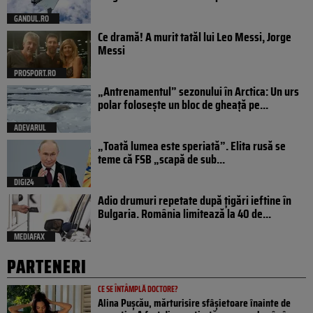
GANDUL.RO
Ce dramă! A murit tatăl lui Leo Messi, Jorge
Messi
PROSPORT.RO
„Antrenamentul” sezonului în Arctica: Un urs
polar folosește un bloc de gheață pe...
ADEVARUL
„Toată lumea este speriată”. Elita rusă se
teme că FSB „scapă de sub...
DIGI24
Adio drumuri repetate după țigări ieftine în
Bulgaria. România limitează la 40 de...
MEDIAFAX
PARTENERI
CE SE ÎNTÂMPLĂ DOCTORE?
Alina Pușcău, mărturisire sfâșietoare înainte de