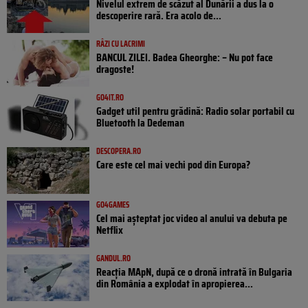
Nivelul extrem de scăzut al Dunării a dus la o
descoperire rară. Era acolo de...
RÂZI CU LACRIMI
BANCUL ZILEI. Badea Gheorghe: – Nu pot face
dragoste!
GO4IT.RO
Gadget util pentru grădină: Radio solar portabil cu
Bluetooth la Dedeman
DESCOPERA.RO
Care este cel mai vechi pod din Europa?
GO4GAMES
Cel mai așteptat joc video al anului va debuta pe
Netflix
GANDUL.RO
Reacția MApN, după ce o dronă intrată în Bulgaria
din România a explodat în apropierea...