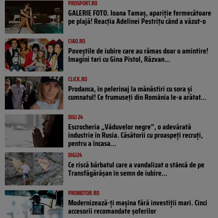
PROSPORT.RO
GALERIE FOTO. Ioana Tamaş, apariție fermecătoare
pe plajă! Reacția Adelinei Pestrițu când a văzut-o
CIAO.RO
Poveştile de iubire care au rămas doar o amintire!
Imagini tari cu Gina Pistol, Răzvan...
CLICK.RO
Prodanca, în pelerinaj la mănăstiri cu sora și
cumnatul! Ce frumuseți din România le-a arătat...
DIGI 24
Escrocheria „Văduvelor negre”, o adevărată
industrie în Rusia. Căsătorii cu proaspeți recruți,
pentru a încasa...
DIGI24
Ce riscă bărbatul care a vandalizat o stâncă de pe
Transfăgărășan în semn de iubire...
PROMOTOR.RO
Modernizează-ți mașina fără investiții mari. Cinci
accesorii recomandate șoferilor