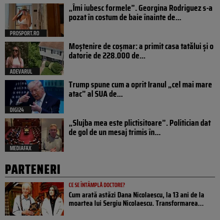
„Îmi iubesc formele”. Georgina Rodriguez s-a
pozat în costum de baie înainte de...
PROSPORT.RO
Moștenire de coșmar: a primit casa tatălui și o
datorie de 228.000 de...
ADEVARUL
Trump spune cum a oprit Iranul „cel mai mare
atac” al SUA de...
DIGI24
„Slujba mea este plictisitoare”. Politician dat
de gol de un mesaj trimis în...
MEDIAFAX
PARTENERI
CE SE ÎNTÂMPLĂ DOCTORE?
Cum arată astăzi Dana Nicolaescu, la 13 ani de la
moartea lui Sergiu Nicolaescu. Transformarea...