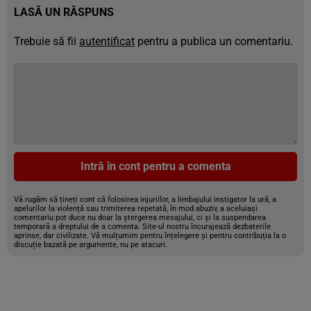
LASĂ UN RĂSPUNS
Trebuie să fii
autentificat
pentru a publica un comentariu.
Intră în cont pentru a comenta
Vă rugăm să țineți cont că folosirea injuriilor, a limbajului instigator la ură, a
apelurilor la violență sau trimiterea repetată, în mod abuziv, a aceluiași
comentariu pot duce nu doar la ștergerea mesajului, ci și la suspendarea
temporară a dreptului de a comenta. Site-ul nostru încurajează dezbaterile
aprinse, dar civilizate. Vă mulțumim pentru înțelegere și pentru contribuția la o
discuție bazată pe argumente, nu pe atacuri.