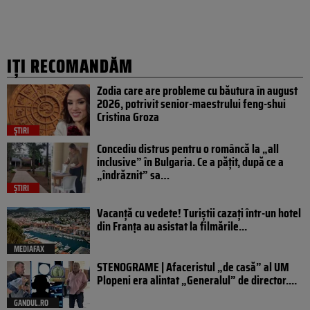
IȚI RECOMANDĂM
Zodia care are probleme cu băutura în august
2026, potrivit senior-maestrului feng-shui
Cristina Groza
ȘTIRI
Concediu distrus pentru o româncă la „all
inclusive” în Bulgaria. Ce a pățit, după ce a
„îndrăznit” sa…
ȘTIRI
Vacanță cu vedete! Turiștii cazați într-un hotel
din Franța au asistat la filmările...
MEDIAFAX
STENOGRAME | Afaceristul „de casă” al UM
Plopeni era alintat „Generalul” de director....
GANDUL.RO