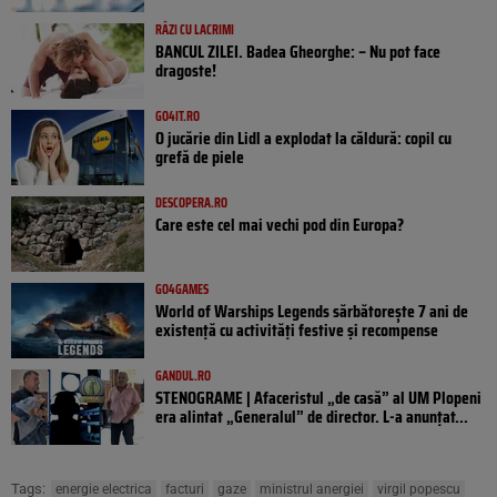
RÂZI CU LACRIMI
BANCUL ZILEI. Badea Gheorghe: – Nu pot face
dragoste!
GO4IT.RO
O jucărie din Lidl a explodat la căldură: copil cu
grefă de piele
DESCOPERA.RO
Care este cel mai vechi pod din Europa?
GO4GAMES
World of Warships Legends sărbătorește 7 ani de
existență cu activități festive și recompense
GANDUL.RO
STENOGRAME | Afaceristul „de casă” al UM Plopeni
era alintat „Generalul” de director. L-a anunțat...
Tags:
energie electrica
facturi
gaze
ministrul anergiei
virgil popescu