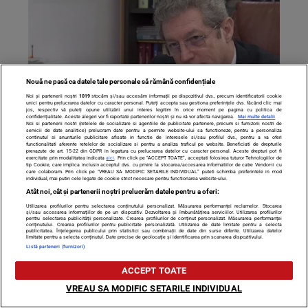
Nouă ne pasă ca datele tale personale să rămână confidențiale
Noi și partenerii noștri
1019
stocăm și/sau accesăm informații pe dispozitivul dvs., precum identificatorii cookie
unici pentru prelucrarea datelor cu caracter personal. Puteți accepta sau gestiona preferințele dvs. făcând clic mai
jos, respectiv vă puteți opune utilizării unui interes legitim în orice moment pe pagina cu politica de
confidențialitate. Aceste alegeri vor fi raportate partenerilor noștri și nu vă vor afecta navigarea.
Mai multe detalii
Medicul Adrian Streinu-Cercel, mesaj tranșant referitor
Noi si partenerii nostri (retelele de socializare si agentiile de publicitate partenere, precum si furnizorii nostri de
servicii de date analitice) prelucram date pentru a permite website-ului sa functioneze, pentru a personaliza
continutul si anunturile publicitare afisate in functie de interesele si/sau profilul dvs., pentru a va oferi
la noaptea de Înviere: ”Nu ieșiți din casă! Nu vă întâlniți
functionalitati aferente retelelor de socializare si pentru a analiza traficul pe website. Beneficiati de drepturile
prevazute de art. 15-22 din GDPR in legatura cu prelucrarea datelor cu caracter personal. Aceste drepturi pot fi
cu cei care vin de pe stradă. Pot să fie contaminați”
exercitate prin modalitatea indicata
aici
. Prin click pe “ACCEPT TOATE”, acceptati folosirea tuturor Tehnologiilor de
tip Cookie, care implica inclusiv acceptul dvs. cu privire la stocarea/accesarea informatiilor de catre Vendor-ii cu
care colaboram. Prin click pe “VREAU SA MODIFIC SETARILE INDIVIDUAL” puteti schimba preferintele in mod
individual, mai putin cele legate de cookie strict necesare pentru functionarea website-ului.
Atât noi, cât și partenerii noștri prelucrăm datele pentru a oferi:
Utilizarea profilurilor pentru selectarea conținutului personalizat. Măsurarea performanței reclamelor. Stocarea
și/sau accesarea informațiilor de pe un dispozitiv. Dezvoltarea și îmbunătățirea serviciilor. Utilizarea profilurilor
pentru selectarea publicității personalizate. Crearea profilurilor de conținut personalizat. Măsurarea performanței
conținutului. Crearea profilurilor pentru publicitate personalizată. Utilizarea de date limitate pentru a selecta
publicitatea. Înțelegerea publicului prin statistici sau combinații de date din surse diferite. Utilizarea datelor
limitate pentru a selecta conținutul. Date precise de geolocație și identificarea prin scanarea dispozitivului.
Listă parteneri (furnizori)
ACCEPT TOATE
VREAU SA MODIFIC SETARILE INDIVIDUAL