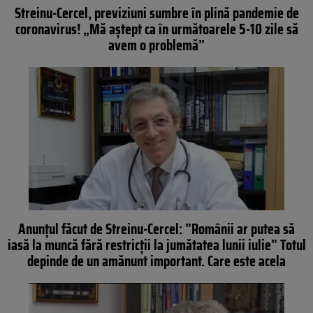
Streinu-Cercel, previziuni sumbre în plină pandemie de
coronavirus! „Mă aștept ca în următoarele 5-10 zile să
avem o problemă”
Anunțul făcut de Streinu-Cercel: ”Românii ar putea să
iasă la muncă fără restricții la jumătatea lunii iulie” Totul
depinde de un amănunt important. Care este acela