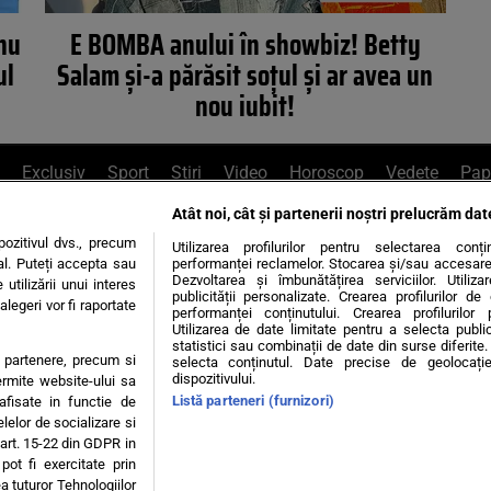
nu
E BOMBA anului în showbiz! Betty
ul
Salam și-a părăsit soțul și ar avea un
nou iubit!
Exclusiv
Sport
Știri
Video
Horoscop
Vedete
Pap
Atât noi, cât și partenerii noștri prelucrăm dat
e Whatsapp
, sună la 0741226226 sau trim
ozitivul dvs., precum
Utilizarea profilurilor pentru selectarea conț
al. Puteți accepta sau
performanței reclamelor. Stocarea și/sau accesarea 
Dezvoltarea și îmbunătățirea serviciilor. Utiliza
utilizării unui interes
publicității personalizate. Crearea profilurilor d
legeri vor fi raportate
Știri interne
Știri externe
Politică
performanței conținutului. Crearea profilurilor 
Utilizarea de date limitate pentru a selecta public
statistici sau combinații de date din surse diferite. 
te partenere, precum si
selecta conținutul. Date precise de geolocație
tiri
Diete
Insula Iubirii
Dictionar de vise
LIFE STYLE
dispozitivului.
ermite website-ului sa
Listă parteneri (furnizori)
 afisate in functie de
 condiții
Politica de confidențialitate
Politica privind Cookie
elelor de socializare si
 art. 15-22 din GDPR in
pot fi exercitate prin
Modifică Setările
a tuturor Tehnologiilor