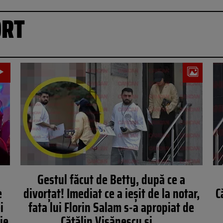
ORT
Gestul făcut de Betty, după ce a
e
divorțat! Imediat ce a ieșit de la notar,
C
i
fata lui Florin Salam s-a apropiat de
ie
Cătălin Vișănescu și…