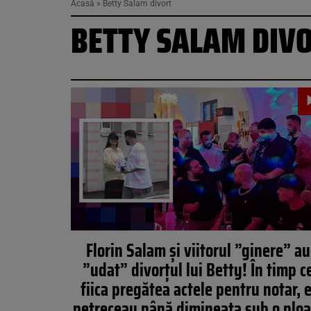
Acasă
»
Betty Salam divort
BETTY SALAM DIV
Florin Salam și viitorul ”ginere” au
”udat” divorțul lui Betty! În timp c
fiica pregătea actele pentru notar, e
petreceau până dimineața sub o ploa