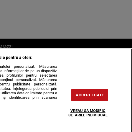
arazzi
ele pentru a oferi:
ite mail la pont@cancan.ro
inutului personalizat. Măsurarea
informațiilor de pe un dispozitiv.
rea profilurilor pentru selectarea
e conținut personalizat. Măsurarea
pentru publicitate personalizată.
itatea. Înțelegerea publicului prin
Utilizarea datelor limitate pentru a
ACCEPT TOATE
 și identificarea prin scanarea
Horoscop
VREAU SA MODIFIC
-urile
Despre noi
Contact
SETARILE INDIVIDUAL