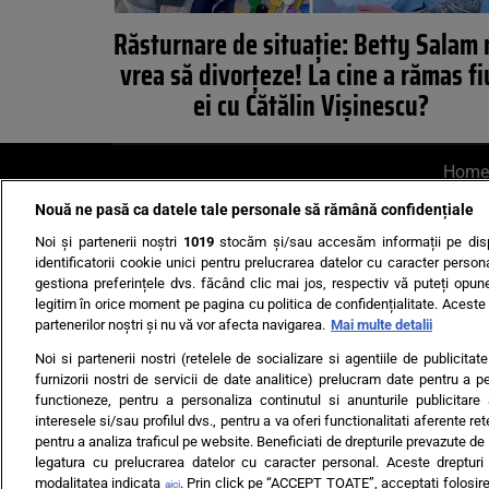
Răsturnare de situație: Betty Salam 
vrea să divorțeze! La cine a rămas fi
ei cu Cătălin Vișinescu?
Home
Nouă ne pasă ca datele tale personale să rămână confidențiale
AI UN PONT?
Scrie-ne p
Noi și partenerii noștri
1019
stocăm și/sau accesăm informații pe disp
identificatorii cookie unici pentru prelucrarea datelor cu caracter person
gestiona preferințele dvs. făcând clic mai jos, respectiv vă puteți opune 
legitim în orice moment pe pagina cu politica de confidențialitate. Aceste a
partenerilor noștri și nu vă vor afecta navigarea.
Mai multe detalii
Noi si partenerii nostri (retelele de socializare si agentiile de publicita
Ultimele s
furnizorii nostri de servicii de date analitice) prelucram date pentru a p
functioneze, pentru a personaliza continutul si anunturile publicitare
Echipa editorială
Termeni si
interesele si/sau profilul dvs., pentru a va oferi functionalitati aferente ret
pentru a analiza traficul pe website. Beneficiati de drepturile prevazute de
legatura cu prelucrarea datelor cu caracter personal. Aceste drepturi 
modalitatea indicata
. Prin click pe “ACCEPT TOATE”, acceptati folosire
aici