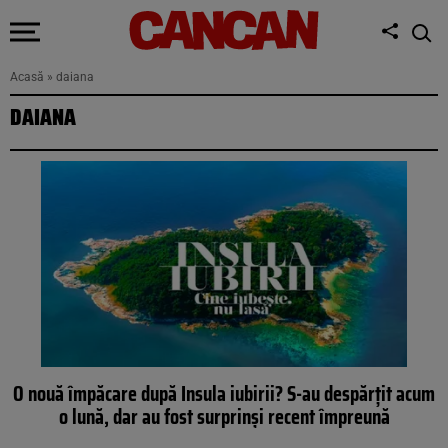
Acasă
»
daiana
DAIANA
O nouă împăcare după Insula iubirii? S-au despărțit acum
o lună, dar au fost surprinși recent împreună