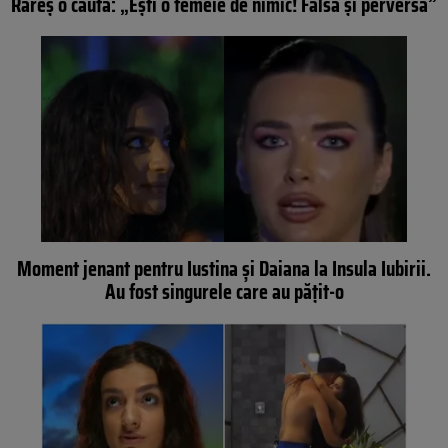
Rareş o caută: „Eşti o femeie de nimic! Falsă şi perversă”
Moment jenant pentru Iustina şi Daiana la Insula Iubirii.
Au fost singurele care au pățit-o