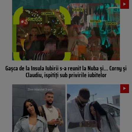
Gaşca de la Insula Iubirii s-a reunit la Nuba și… Corny şi
Claudiu, ispitiţi sub privirile iubitelor