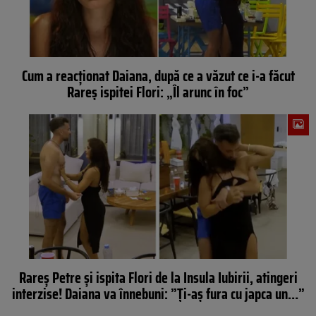
Cum a reacţionat Daiana, după ce a văzut ce i-a făcut
Rareş ispitei Flori: „Îl arunc în foc”
Rareș Petre și ispita Flori de la Insula Iubirii, atingeri
interzise! Daiana va înnebuni: ”Ți-aș fura cu japca un…”