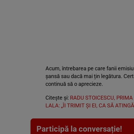
Acum, întrebarea pe care fanii emisiun
șansă sau dacă mai țin legătura. Cert 
continuă să o aprecieze.
Citește și:
RADU STOICESCU, PRIMA 
LALA: „ÎI TRIMIT ŞI EI, CA SĂ ATI
Participă la conversație!