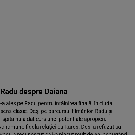
ta Radu despre Daiana
-a ales pe Radu pentru întâlnirea finală, în ciuda
 sens clasic. Deși pe parcursul filmărilor, Radu și
spita nu a dat curs unei potențiale apropieri,
 rămâne fidelă relației cu Rareș. Deși a refuzat să
Radu a recunoscut că i-a plăcut mult de ea, adăugând