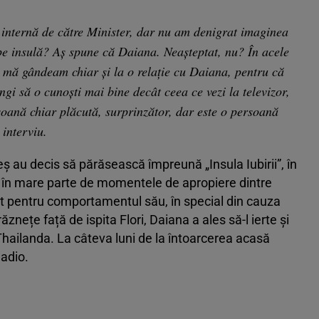
e internă de către Minister, dar nu am denigrat imaginea
pe insulă? Aș spune că Daiana. Neașteptat, nu? În acele
 mă gândeam chiar și la o relație cu Daiana, pentru că
gi să o cunoști mai bine decât ceea ce vezi la televizor,
soană chiar plăcută, surprinzător, dar este o persoană
 interviu.
ș au decis să părăsească împreună „Insula Iubirii”, în
ate în mare parte de momentele de apropiere dintre
icat pentru comportamentul său, în special din cauza
răznețe față de ispita Flori, Daiana a ales să-l ierte și
n Thailanda. La câteva luni de la întoarcerea acasă
 adio.