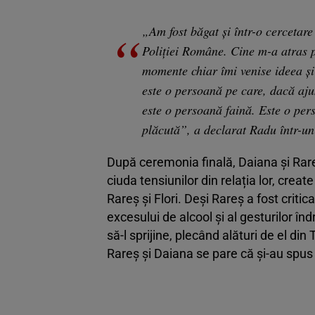
„Am fost băgat și într-o cercetar
Poliției Române. Cine m-a atras 
momente chiar îmi venise ideea și
este o persoană pe care, dacă ajun
este o persoană faină. Este o per
plăcută”, a declarat Radu într-un
După ceremonia finală, Daiana și Rare
ciuda tensiunilor din relația lor, cre
Rareș și Flori. Deși Rareș a fost crit
excesului de alcool și al gesturilor înd
să-l sprijine, plecând alături de el di
Rareș și Daiana se pare că și-au spus