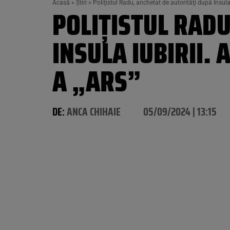
Acasă
»
Știri
»
Poliţistul Radu, anchetat de autorităţi după Insula i
POLIŢISTUL RADU
INSULA IUBIRII. 
A „ARS”
DE:
ANCA CHIHAIE
05/09/2024 | 13:15