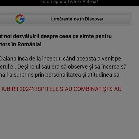
Foto: captură TikTok/ Antena1
Urmărește-ne în Discover
ăcut noi dezvăluirii despre ceea ce simte pentru
ntors în România!
Daiana încă de la început, când aceasta a venit pe
nerul ei. Deși rolul său era să observe și să încerce să
a l-a surprins prin personalitatea și atitudinea sa.
UBIRII 2024? ISPITELE S-AU COMBINAT ŞI S-AU