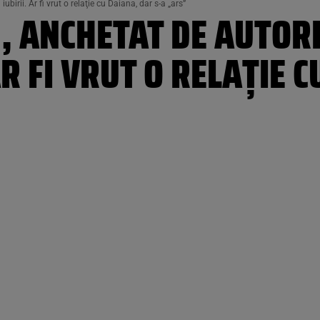
ubirii. Ar fi vrut o relaţie cu Daiana, dar s-a „ars”
, ANCHETAT DE AUTOR
AR FI VRUT O RELAŢIE 