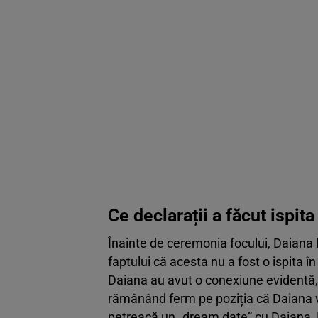
Ce declarații a făcut ispi
Înainte de ceremonia focului, Daiana l
faptului că acesta nu a fost o ispita în
Daiana au avut o conexiune evidentă, i
rămânând ferm pe poziția că Daiana va
petreacă un „dream date” cu Daiana, 