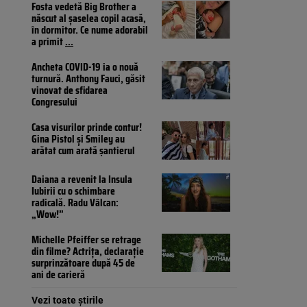
Fosta vedetă Big Brother a
născut al șaselea copil acasă,
în dormitor. Ce nume adorabil
a primit
...
Ancheta COVID-19 ia o nouă
turnură. Anthony Fauci, găsit
vinovat de sfidarea
Congresului
Casa visurilor prinde contur!
Gina Pistol și Smiley au
arătat cum arată șantierul
Daiana a revenit la Insula
Iubirii cu o schimbare
radicală. Radu Vâlcan:
„Wow!”
Michelle Pfeiffer se retrage
din filme? Actrița, declarație
surprinzătoare după 45 de
ani de carieră
Vezi toate știrile