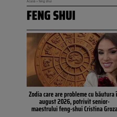
Acasă
»
feng shui
FENG SHUI
Zodia care are probleme cu băutura 
august 2026, potrivit senior-
maestrului feng-shui Cristina Groz