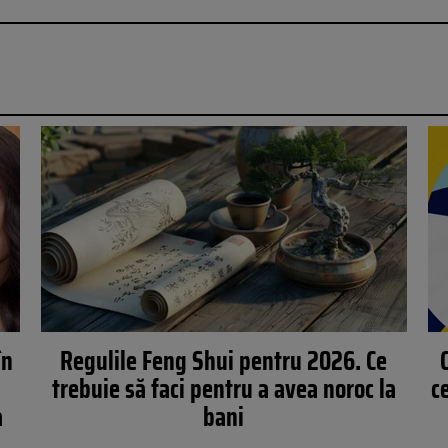
în
Regulile Feng Shui pentru 2026. Ce
trebuie să faci pentru a avea noroc la
c
a
bani