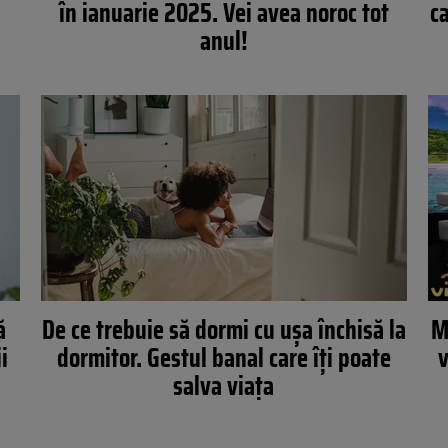
în ianuarie 2025. Vei avea noroc tot
c
anul!
ă
De ce trebuie să dormi cu ușa închisă la
M
i
dormitor. Gestul banal care îți poate
v
salva viața