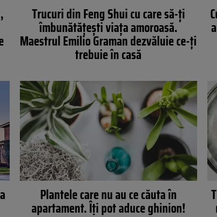
,
Trucuri din Feng Shui cu care să-ți
C
îmbunătățești viața amoroasă.
a
e
Maestrul Emilio Graman dezvăluie ce-ți
trebuie în casă
ea
Plantele care nu au ce căuta în
T
apartament. Îți pot aduce ghinion!