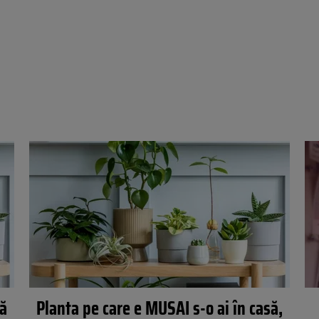
gă
Planta pe care e MUSAI s-o ai în casă,