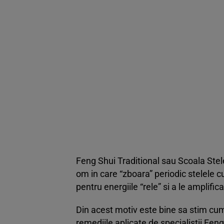
Feng Shui Traditional sau Scoala Stele
om in care “zboara” periodic stelele cu
pentru energiile “rele” si a le amplific
Din acest motiv este bine sa stim cum 
remediile aplicate de specialistii Feng