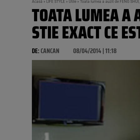
Acasă
»
LIFE STYLE
»
Utile
»
Toata lumea a auzit de FENG SHUI, d
TOATA LUMEA A A
STIE EXACT CE ES
DE:
CANCAN
08/04/2014 | 11:18