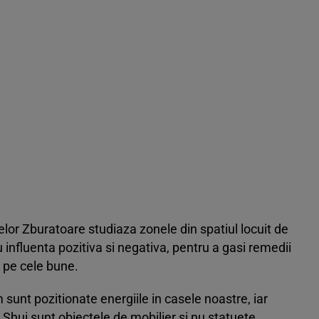
lor Zburatoare studiaza zonele din spatiul locuit de
 influenta pozitiva si negativa, pentru a gasi remedii
a pe cele bune.
sunt pozitionate energiile in casele noastre, iar
 Shui sunt obiectele de mobilier si nu statuete,