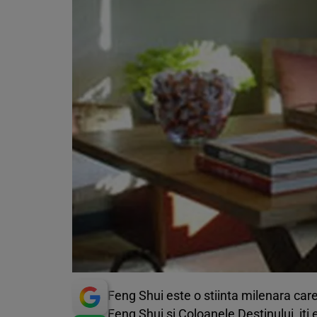
Feng Shui este o stiinta milenara car
Feng Shui si Coloanele Destinului, iti