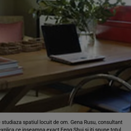
e studiaza spatiul locuit de om. Gena Rusu, consultant
 explica ce inseamna exact Feng Shui si iti spune totul