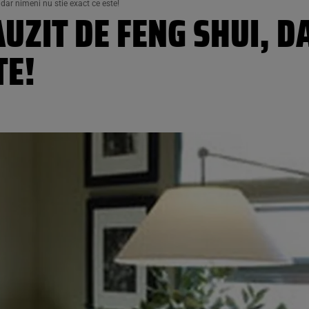
ar nimeni nu stie exact ce este!
UZIT DE FENG SHUI, D
TE!