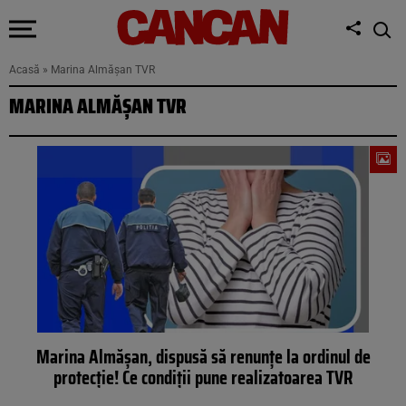
Acasă
»
Marina Almășan TVR
MARINA ALMĂȘAN TVR
Marina Almășan, dispusă să renunțe la ordinul de
protecție! Ce condiții pune realizatoarea TVR