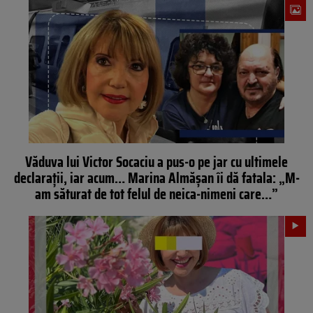
Văduva lui Victor Socaciu a pus-o pe jar cu ultimele
declaraţii, iar acum… Marina Almășan îi dă fatala: „M-
am săturat de tot felul de neica-nimeni care…”