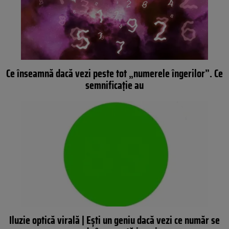
Ce înseamnă dacă vezi peste tot „numerele îngerilor”. Ce
semnificație au
Iluzie optică virală | Ești un geniu dacă vezi ce număr se