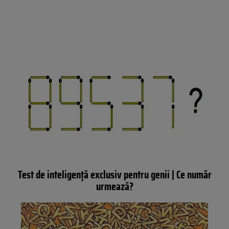
Test de inteligență exclusiv pentru genii | Ce număr
urmează?