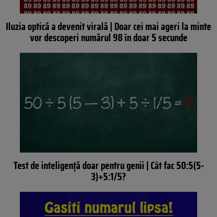
Iluzia optică a devenit virală | Doar cei mai ageri la minte
vor descoperi numărul 98 în doar 5 secunde
Test de inteligență doar pentru genii | Cât fac 50:5(5-
3)+5:1/5?