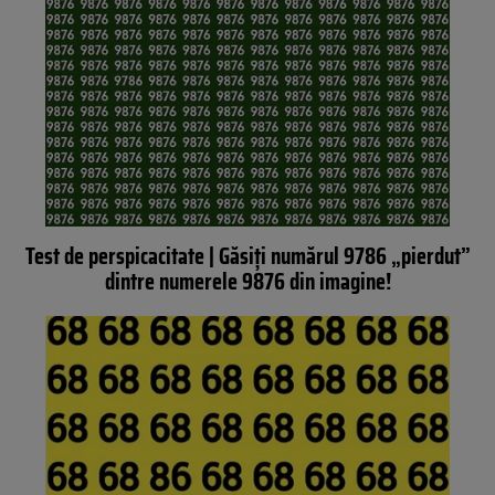
Test de perspicacitate | Găsiți numărul 9786 „pierdut”
dintre numerele 9876 din imagine!