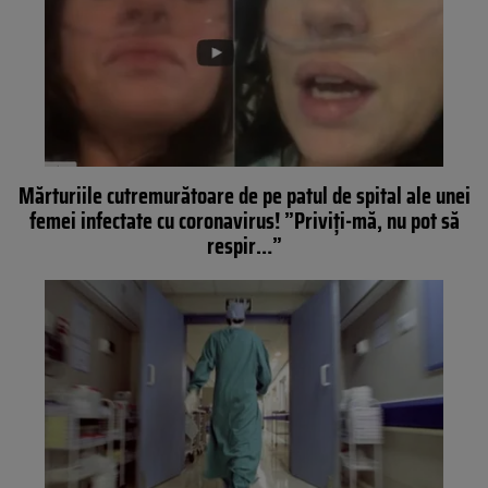
Mărturiile cutremurătoare de pe patul de spital ale unei
femei infectate cu coronavirus! ”Priviți-mă, nu pot să
respir…”