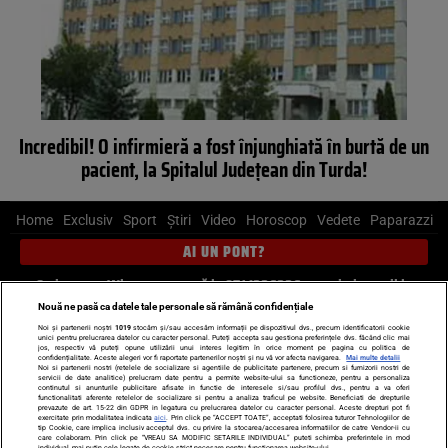
Incredibil! O infirmieră a fost înjunghiată în burtă de un
pacient, la Spitalul Judeţean din Turda!
Home
Exclusiv
Sport
Știri
Video
Horoscop
Vedete
Paparazzi
AI UN PONT?
Scrie-ne pe Whatsapp
, sună la 0741226226 sau trimite mail la
pont@cancan.ro
Nouă ne pasă ca datele tale personale să rămână confidențiale
Noi și partenerii noștri
1019
stocăm și/sau accesăm informații pe dispozitivul dvs., precum identificatorii cookie
unici pentru prelucrarea datelor cu caracter personal. Puteți accepta sau gestiona preferințele dvs. făcând clic mai
Știri interne
Știri externe
Politică
jos, respectiv vă puteți opune utilizării unui interes legitim în orice moment pe pagina cu politica de
confidențialitate. Aceste alegeri vor fi raportate partenerilor noștri și nu vă vor afecta navigarea.
Mai multe detalii
Noi si partenerii nostri (retelele de socializare si agentiile de publicitate partenere, precum si furnizorii nostri de
servicii de date analitice) prelucram date pentru a permite website-ului sa functioneze, pentru a personaliza
Ultimele stiri
Diete
Insula Iubirii
Dictionar de vise
LIFE STYLE
continutul si anunturile publicitare afisate in functie de interesele si/sau profilul dvs., pentru a va oferi
functionalitati aferente retelelor de socializare si pentru a analiza traficul pe website. Beneficiati de drepturile
Horoscop
prevazute de art. 15-22 din GDPR in legatura cu prelucrarea datelor cu caracter personal. Aceste drepturi pot fi
exercitate prin modalitatea indicata
aici
. Prin click pe “ACCEPT TOATE”, acceptati folosirea tuturor Tehnologiilor de
tip Cookie, care implica inclusiv acceptul dvs. cu privire la stocarea/accesarea informatiilor de catre Vendor-ii cu
Echipa editorială
Termeni si condiții
Politica de confidențialitate
care colaboram. Prin click pe “VREAU SA MODIFIC SETARILE INDIVIDUAL” puteti schimba preferintele in mod
individual, mai putin cele legate de cookie strict necesare pentru functionarea website-ului.