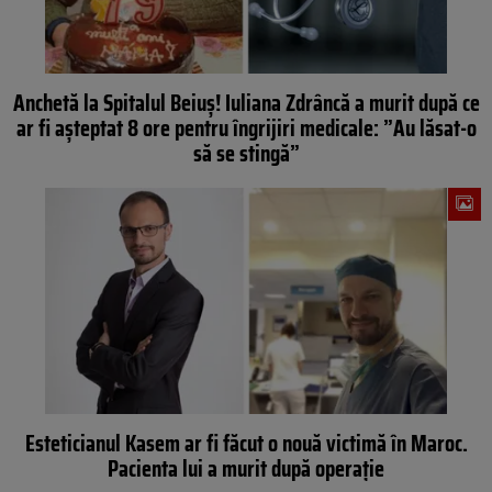
Anchetă la Spitalul Beiuș! Iuliana Zdrâncă a murit după ce
ar fi așteptat 8 ore pentru îngrijiri medicale: ”Au lăsat-o
să se stingă”
Esteticianul Kasem ar fi făcut o nouă victimă în Maroc.
Pacienta lui a murit după operație