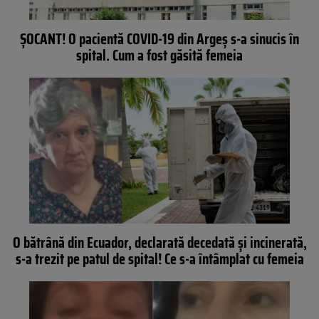
ȘOCANT! O pacientă COVID-19 din Argeș s-a sinucis în
spital. Cum a fost găsită femeia
O bătrână din Ecuador, declarată decedată și incinerată,
s-a trezit pe patul de spital! Ce s-a întâmplat cu femeia