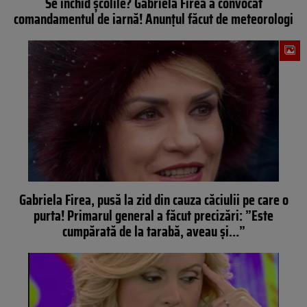
Se închid școlile? Gabriela Firea a convocat
comandamentul de iarnă! Anunțul făcut de meteorologi
Gabriela Firea, pusă la zid din cauza căciulii pe care o
purta! Primarul general a făcut precizări: ”Este
cumpărată de la tarabă, aveau și…”