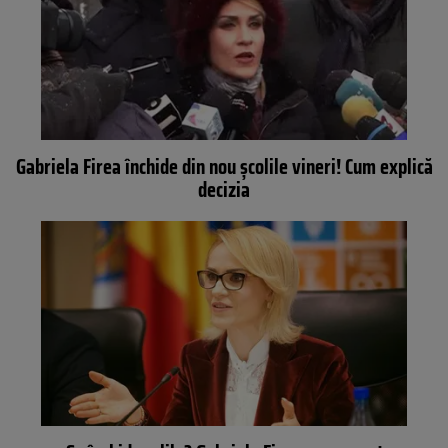
Gabriela Firea închide din nou școlile vineri! Cum explică
decizia