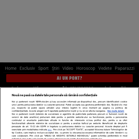
Home
Exclusiv
Sport
Știri
Video
Horoscop
Vedete
Paparazzi
AI UN PONT?
Scrie-ne pe Whatsapp
, sună la 0741226226 sau trimite mail la
pont@cancan.ro
Nouă ne pasă ca datele tale personale să rămână confidențiale
Noi și partenerii noștri
1019
stocăm și/sau accesăm informații pe dispozitivul dvs., precum identificatorii cookie
unici pentru prelucrarea datelor cu caracter personal. Puteți accepta sau gestiona preferințele dvs. făcând clic mai
Știri interne
Știri externe
Politică
jos, respectiv vă puteți opune utilizării unui interes legitim în orice moment pe pagina cu politica de
confidențialitate. Aceste alegeri vor fi raportate partenerilor noștri și nu vă vor afecta navigarea.
Mai multe detalii
Noi si partenerii nostri (retelele de socializare si agentiile de publicitate partenere, precum si furnizorii nostri de
servicii de date analitice) prelucram date pentru a permite website-ului sa functioneze, pentru a personaliza
Ultimele stiri
Diete
Insula Iubirii
Dictionar de vise
LIFE STYLE
continutul si anunturile publicitare afisate in functie de interesele si/sau profilul dvs., pentru a va oferi
functionalitati aferente retelelor de socializare si pentru a analiza traficul pe website. Beneficiati de drepturile
Horoscop
prevazute de art. 15-22 din GDPR in legatura cu prelucrarea datelor cu caracter personal. Aceste drepturi pot fi
exercitate prin modalitatea indicata
aici
. Prin click pe “ACCEPT TOATE”, acceptati folosirea tuturor Tehnologiilor de
tip Cookie, care implica inclusiv acceptul dvs. cu privire la stocarea/accesarea informatiilor de catre Vendor-ii cu
Echipa editorială
Termeni si condiții
Politica de confidențialitate
care colaboram. Prin click pe “VREAU SA MODIFIC SETARILE INDIVIDUAL” puteti schimba preferintele in mod
individual, mai putin cele legate de cookie strict necesare pentru functionarea website-ului.