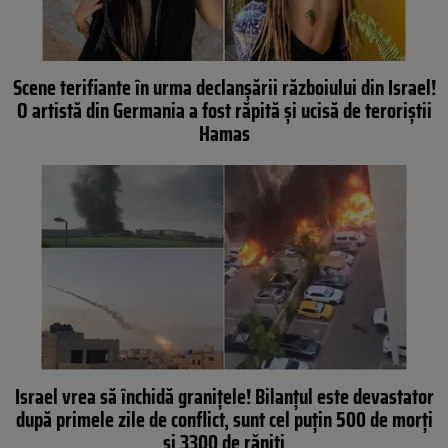
Scene terifiante în urma declanșării războiului din Israel!
O artistă din Germania a fost răpită și ucisă de teroriştii
Hamas
Israel vrea să închidă granițele! Bilanțul este devastator
după primele zile de conflict, sunt cel puțin 500 de morți
și 3300 de răniți