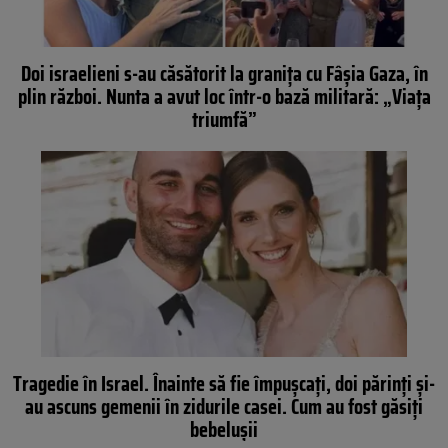
Doi israelieni s-au căsătorit la granița cu Fâșia Gaza, în
plin război. Nunta a avut loc într-o bază militară: „Viața
triumfă”
Tragedie în Israel. Înainte să fie împușcați, doi părinți și-
au ascuns gemenii în zidurile casei. Cum au fost găsiți
bebelușii