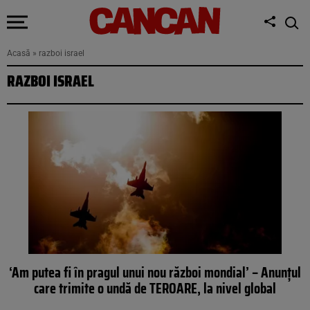
Acasă
»
razboi israel
RAZBOI ISRAEL
‘Am putea fi în pragul unui nou război mondial’ – Anunțul
care trimite o undă de TEROARE, la nivel global