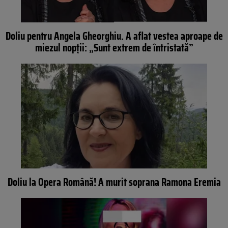
Doliu pentru Angela Gheorghiu. A aflat vestea aproape de
miezul nopții: „Sunt extrem de întristată”
Doliu la Opera Română! A murit soprana Ramona Eremia