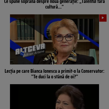
Ce spune soprana despre noua generație: „Talentul fără
cultură…”
Lecția pe care Bianca Ionescu a primit-o la Conservator:
”Te duci la o stână de oi?”