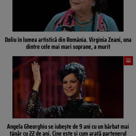
Doliu în lumea artistică din România. Virginia Zeani, una
dintre cele mai mari soprane, a murit
Angela Gheorghiu se iubește de 9 ani cu un bărbat mai
tânăr cu 22 de ani. Cine este și cum arată partenerul