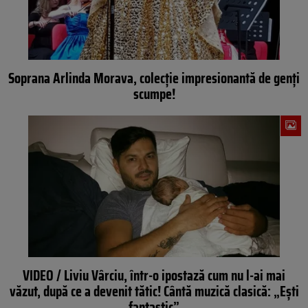
Soprana Arlinda Morava, colecţie impresionantă de genți
scumpe!
VIDEO / Liviu Vârciu, într-o ipostază cum nu l-ai mai
văzut, după ce a devenit tătic! Cântă muzică clasică: „Eşti
fantastic”