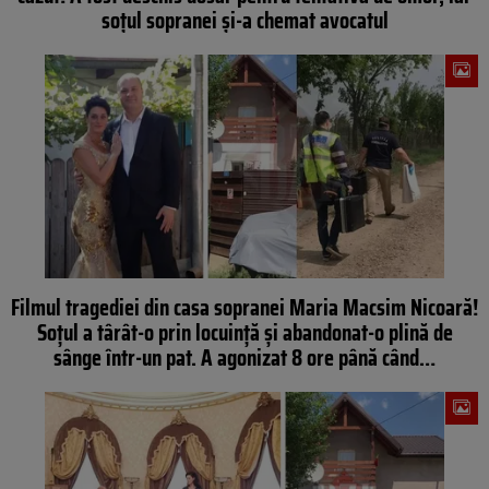
soțul sopranei și-a chemat avocatul
Filmul tragediei din casa sopranei Maria Macsim Nicoară!
Soțul a târât-o prin locuință și abandonat-o plină de
sânge într-un pat. A agonizat 8 ore până când…