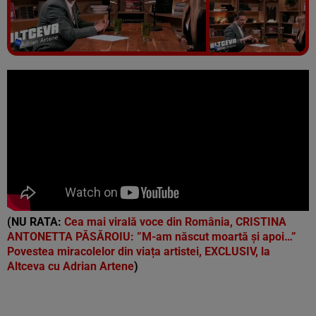
Vezi galeria foto
6 poze
(NU RATA:
Cea mai virală voce din România, CRISTINA
ANTONETTA PĂSĂROIU: ”M-am născut moartă și apoi…”
Povestea miracolelor din viața artistei, EXCLUSIV, la
Altceva cu Adrian Artene
)