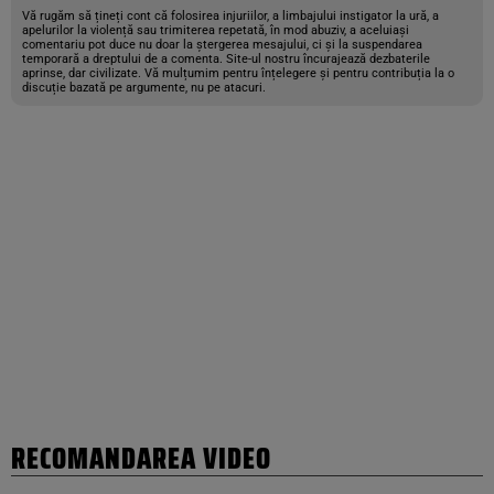
Vă rugăm să țineți cont că folosirea injuriilor, a limbajului instigator la ură, a
apelurilor la violență sau trimiterea repetată, în mod abuziv, a aceluiași
comentariu pot duce nu doar la ștergerea mesajului, ci și la suspendarea
temporară a dreptului de a comenta. Site-ul nostru încurajează dezbaterile
aprinse, dar civilizate. Vă mulțumim pentru înțelegere și pentru contribuția la o
discuție bazată pe argumente, nu pe atacuri.
RECOMANDAREA VIDEO