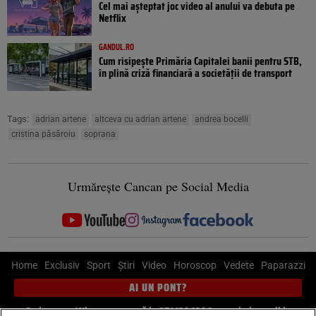
Cel mai așteptat joc video al anului va debuta pe
Netflix
GANDUL.RO
Cum risipește Primăria Capitalei banii pentru STB,
în plină criză financiară a societății de transport
Tags:
adrian artene
altceva cu adrian artene
andrea bocelli
cristina păsăroiu
soprana
Urmărește Cancan pe Social Media
Home
Exclusiv
Sport
Știri
Video
Horoscop
Vedete
Paparazzi
AI UN PONT?
Scrie-ne pe Whatsapp
, sună la 0741226226 sau trimite mail la