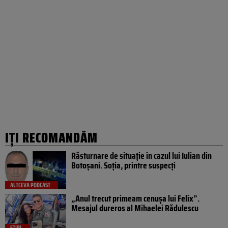
IȚI RECOMANDĂM
Răsturnare de situație în cazul lui Iulian din
Botoșani. Soția, printre suspecți
ALTCEVA PODCAST
„Anul trecut primeam cenușa lui Felix”.
Mesajul dureros al Mihaelei Rădulescu
ȘTIRI