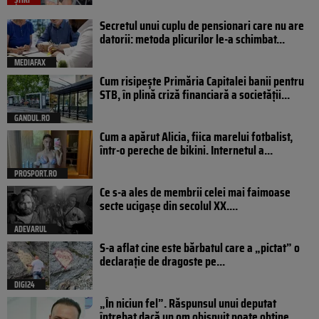
Secretul unui cuplu de pensionari care nu are
datorii: metoda plicurilor le-a schimbat...
MEDIAFAX
Cum risipește Primăria Capitalei banii pentru
STB, în plină criză financiară a societății...
GANDUL.RO
Cum a apărut Alicia, fiica marelui fotbalist,
într-o pereche de bikini. Internetul a...
PROSPORT.RO
Ce s-a ales de membrii celei mai faimoase
secte ucigașe din secolul XX....
ADEVARUL
S-a aflat cine este bărbatul care a „pictat” o
declarație de dragoste pe...
DIGI24
„În niciun fel”. Răspunsul unui deputat
întrebat dacă un om obișnuit poate obține...