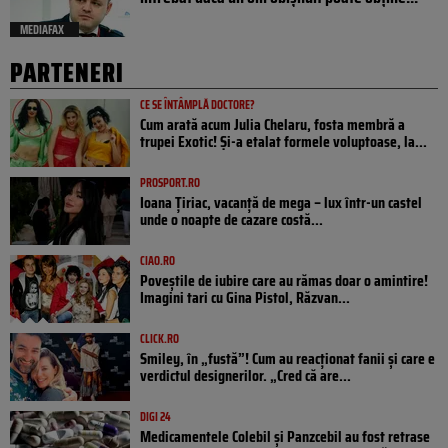
MEDIAFAX
PARTENERI
CE SE ÎNTÂMPLĂ DOCTORE?
Cum arată acum Julia Chelaru, fosta membră a
trupei Exotic! Și-a etalat formele voluptoase, la...
PROSPORT.RO
Ioana Țiriac, vacanță de mega – lux într-un castel
unde o noapte de cazare costă...
CIAO.RO
Poveştile de iubire care au rămas doar o amintire!
Imagini tari cu Gina Pistol, Răzvan...
CLICK.RO
Smiley, în „fustă”! Cum au reacționat fanii și care e
verdictul designerilor. „Cred că are...
DIGI 24
Medicamentele Colebil și Panzcebil au fost retrase