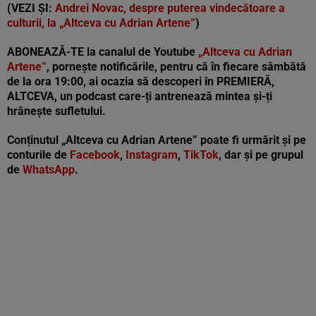
(VEZI ȘI:
Andrei Novac, despre puterea vindecătoare a
culturii, la „Altceva cu Adrian Artene”
)
ABONEAZĂ-TE la canalul de Youtube
„Altceva cu Adrian
Artene”
,
pornește notificările, pentru că în fiecare sâmbătă
de la ora 19:00, ai ocazia să descoperi în PREMIERĂ,
ALTCEVA, un podcast care-ți antrenează mintea și-ți
hrănește sufletului.
Conținutul „Altceva cu Adrian Artene” poate fi urmărit și pe
conturile de
Facebook
,
Instagram
,
TikTok
, dar și pe grupul
de
WhatsApp
.