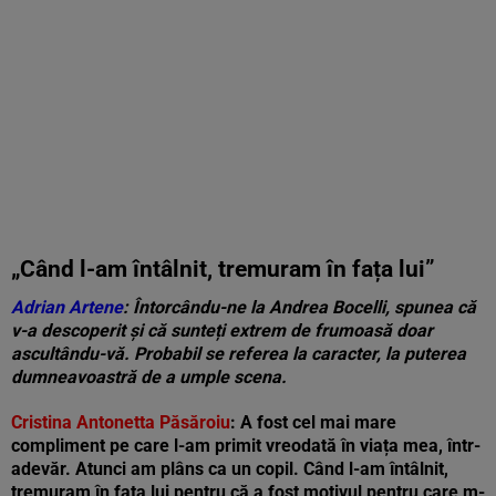
„Când l-am întâlnit, tremuram în fața lui”
Adrian Artene
: Întorcându-ne la Andrea Bocelli, spunea că
v-a descoperit și că sunteți extrem de frumoasă doar
ascultându-vă. Probabil se referea la caracter, la puterea
dumneavoastră de a umple scena.
Cristina Antonetta Păsăroiu
: A fost cel mai mare
compliment pe care l-am primit vreodată în viața mea, într-
adevăr. Atunci am plâns ca un copil. Când l-am întâlnit,
tremuram în fața lui pentru că a fost motivul pentru care m-