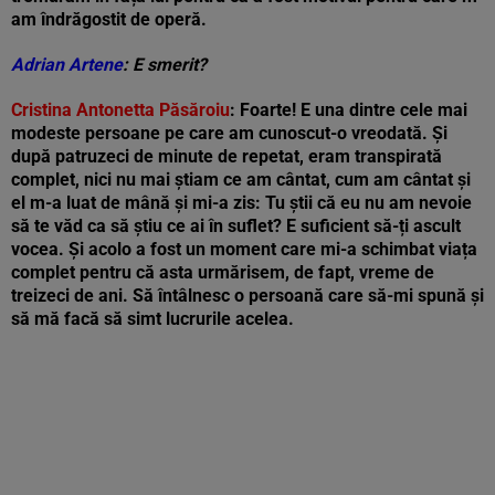
am îndrăgostit de operă.
Adrian Artene
: E smerit?
Cristina Antonetta Păsăroiu
: Foarte! E una dintre cele mai
modeste persoane pe care am cunoscut-o vreodată. Și
după patruzeci de minute de repetat, eram transpirată
complet, nici nu mai știam ce am cântat, cum am cântat și
el m-a luat de mână și mi-a zis: Tu știi că eu nu am nevoie
să te văd ca să știu ce ai în suflet? E suficient să-ți ascult
vocea. Și acolo a fost un moment care mi-a schimbat viața
complet pentru că asta urmărisem, de fapt, vreme de
treizeci de ani. Să întâlnesc o persoană care să-mi spună și
să mă facă să simt lucrurile acelea.