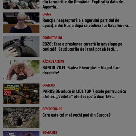
din farmaciile din România. Explicația dată de
Agenția...
DIGI24
Reacția neașteptată a singurului partidul de
opoziţie din Rusia după ce văduva lui Navalnîi i-a...
PROMOTOR.RO
2026: Care e presiunea corectă în anvelope pe
caniculă. Cauciucurile de iarnă pot să facă...
RÂZI CU LACRIMI
BANCUL ZILEI. Badea Gheorghe: – Nu pot face
dragoste!
GO4IT.RO
PARKSIDE aduce în LIDL TOP 7 scule pentru orice
atelier. „Vedeta” ofertei costă doar 129...
DESCOPERA.RO
Care este cel mai vechi pod din Europa?
GO4GAMES