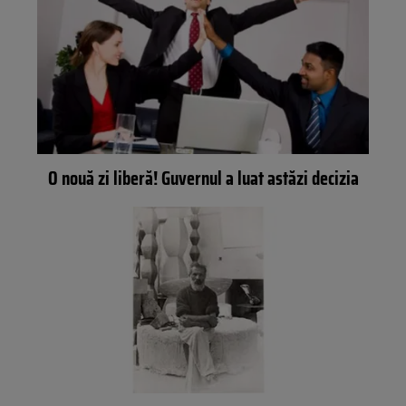
O nouă zi liberă! Guvernul a luat astăzi decizia