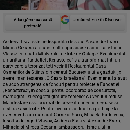
Adaugă-ne ca sursă
Urmărește-ne în Discover
preferată
Andreea Esca este nedespartita de sotul Alexandre Eram
Mircea Geoana a ajuns mult dupa sosirea sotiei sale Ingrid
Vlasov, cumnata Ministrului de Interne Galagie. Evenimentul
umanitar al fundatiei „Renasterea” s-a transformat intr-un
party care a terorizat toti vecinii Restaurantul Casa
Oamenilor de Stiinta din centrul Bucurestiului a gazduit, joi
seara, manifestarea „O Seara Israeliana”. Evenimentul a avut
ca scop strangerea de fonduri pentru proiectele Fundatiei
„Renasterea”, in special pentru acordarea de consultatii,
mamografii si ecografii gratuite femeilor cu venituri reduse.
Manifestarea s-a bucurat de prezenta unei numeroase si
distinse asistente. Printre cei care au tinut sa participe la
eveniment s-au numarat Camelia Sucu, Mihaela Radulescu,
insotita de Ingrid Vlasov, Andreea Esca si Alexandre Eram,
Mihaela si Mircea Geoana, ambasadorul Israelului la