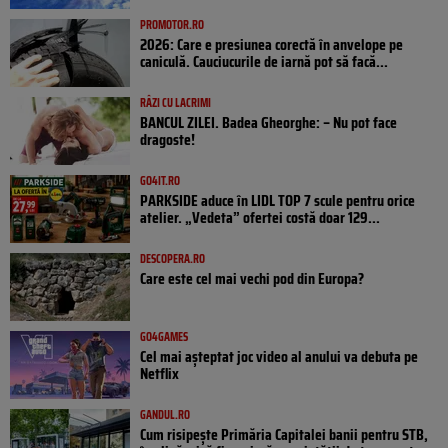
PROMOTOR.RO
2026: Care e presiunea corectă în anvelope pe
caniculă. Cauciucurile de iarnă pot să facă...
RÂZI CU LACRIMI
BANCUL ZILEI. Badea Gheorghe: – Nu pot face
dragoste!
GO4IT.RO
PARKSIDE aduce în LIDL TOP 7 scule pentru orice
atelier. „Vedeta” ofertei costă doar 129...
DESCOPERA.RO
Care este cel mai vechi pod din Europa?
GO4GAMES
Cel mai așteptat joc video al anului va debuta pe
Netflix
GANDUL.RO
Cum risipește Primăria Capitalei banii pentru STB,