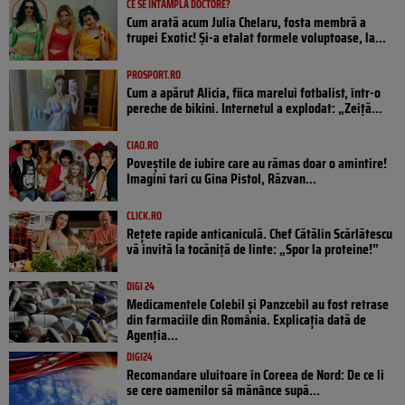
CE SE ÎNTÂMPLĂ DOCTORE?
Cum arată acum Julia Chelaru, fosta membră a
trupei Exotic! Și-a etalat formele voluptoase, la...
PROSPORT.RO
Cum a apărut Alicia, fiica marelui fotbalist, într-o
pereche de bikini. Internetul a explodat: „Zeiță...
CIAO.RO
Poveştile de iubire care au rămas doar o amintire!
Imagini tari cu Gina Pistol, Răzvan...
CLICK.RO
Rețete rapide anticaniculă. Chef Cătălin Scărlătescu
vă invită la tocăniță de linte: „Spor la proteine!”
DIGI 24
Medicamentele Colebil și Panzcebil au fost retrase
din farmaciile din România. Explicația dată de
Agenția...
DIGI24
Recomandare uluitoare în Coreea de Nord: De ce li
se cere oamenilor să mănânce supă...