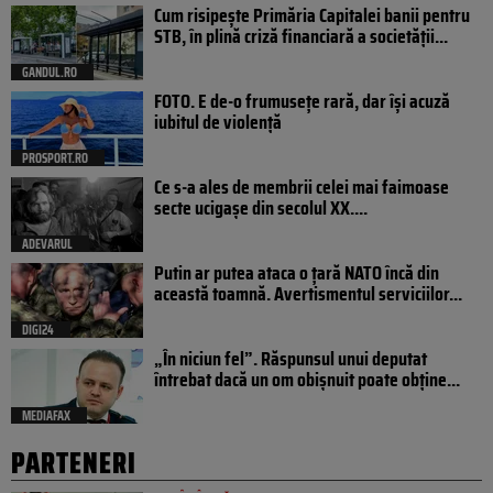
Cum risipește Primăria Capitalei banii pentru
STB, în plină criză financiară a societății...
GANDUL.RO
FOTO. E de-o frumusețe rară, dar își acuză
iubitul de violență
PROSPORT.RO
Ce s-a ales de membrii celei mai faimoase
secte ucigașe din secolul XX....
ADEVARUL
Putin ar putea ataca o țară NATO încă din
această toamnă. Avertismentul serviciilor...
DIGI24
„În niciun fel”. Răspunsul unui deputat
întrebat dacă un om obișnuit poate obține...
MEDIAFAX
PARTENERI