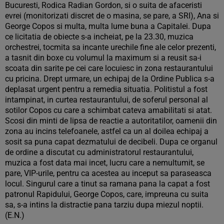
Bucuresti, Rodica Radian Gordon, si o suita de afaceristi
evrei (monitorizati discret de o masina, se pare, a SRI), Ana si
George Copos si multa, multa lume buna a Capitalei. Dupa
ce licitatia de obiecte s-a incheiat, pe la 23.30, muzica
orchestrei, tocmita sa incante urechile fine ale celor prezenti,
a tasnit din boxe cu volumul la maximum si a reusit sa-i
scoata din sarite pe cei care locuiesc in zona restaurantului
cu pricina. Drept urmare, un echipaj de la Ordine Publica s-a
deplasat urgent pentru a remedia situatia. Politistul a fost
intampinat, in curtea restaurantului, de soferul personal al
sotilor Copos cu care a schimbat cateva amabilitati si atat.
Scosi din minti de lipsa de reactie a autoritatilor, oamenii din
zona au incins telefoanele, astfel ca un al doilea echipaj a
sosit sa puna capat dezmatului de decibeli. Dupa ce organul
de ordine a discutat cu administratorul restaurantului,
muzica a fost data mai incet, lucru care a nemultumit, se
pare, VIP-urile, pentru ca acestea au inceput sa paraseasca
locul. Singurul care a tinut sa ramana pana la capat a fost
patronul Rapidului, George Copos, care, impreuna cu suita
sa, s-a intins la distractie pana tarziu dupa miezul noptii.
(E.N.)