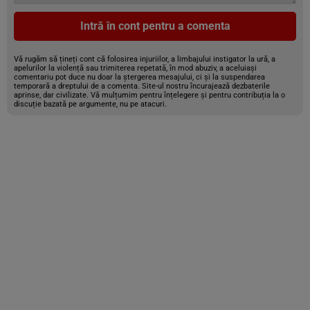
Intră în cont pentru a comenta
Vă rugăm să țineți cont că folosirea injuriilor, a limbajului instigator la ură, a
apelurilor la violență sau trimiterea repetată, în mod abuziv, a aceluiași
comentariu pot duce nu doar la ștergerea mesajului, ci și la suspendarea
temporară a dreptului de a comenta. Site-ul nostru încurajează dezbaterile
aprinse, dar civilizate. Vă mulțumim pentru înțelegere și pentru contribuția la o
discuție bazată pe argumente, nu pe atacuri.