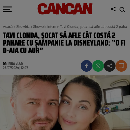
Acasă
»
Showbiz
»
Showbiz intern
»
Tavi Clonda, șocat să afle cât costă 2 pahare
TAVI CLONDA, ȘOCAT SĂ AFLE CÂT COSTĂ 2
PAHARE CU ȘAMPANIE LA DISNEYLAND: ”O FI
D-AIA CU AUR”
DE:
IRINA VLAD
25/07/2024 | 12:07