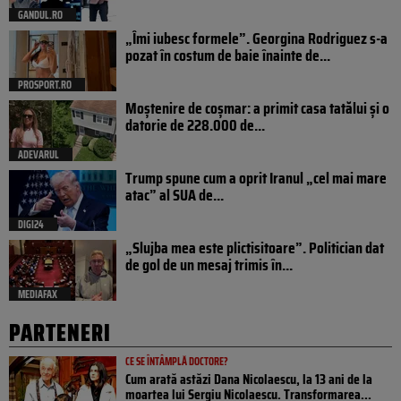
GANDUL.RO
„Îmi iubesc formele”. Georgina Rodriguez s-a
pozat în costum de baie înainte de...
PROSPORT.RO
Moștenire de coșmar: a primit casa tatălui și o
datorie de 228.000 de...
ADEVARUL
Trump spune cum a oprit Iranul „cel mai mare
atac” al SUA de...
DIGI24
„Slujba mea este plictisitoare”. Politician dat
de gol de un mesaj trimis în...
MEDIAFAX
PARTENERI
CE SE ÎNTÂMPLĂ DOCTORE?
Cum arată astăzi Dana Nicolaescu, la 13 ani de la
moartea lui Sergiu Nicolaescu. Transformarea...