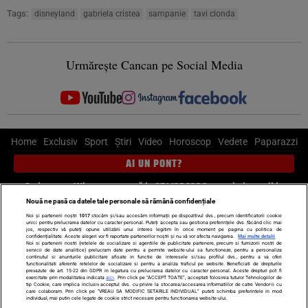
Tags:
disneyland
gabriela cristea
sampanie
tavi clonda
Urmărește Cancan pe Social Media
Home
Exclusiv
Sport
Știri
Video
Horoscop
Vedete
Paparazzi
AI UN PONT?
Scrie-ne pe Whatsapp
, sună la 0741226226 sau trimite mail la
pont@cancan.ro
Nouă ne pasă ca datele tale personale să rămână confidențiale
Noi și partenerii noștri
1017
stocăm și/sau accesăm informații pe dispozitivul dvs., precum identificatorii cookie
unici pentru prelucrarea datelor cu caracter personal. Puteți accepta sau gestiona preferințele dvs. făcând clic mai
Știri interne
Știri externe
Politică
jos, respectiv vă puteți opune utilizării unui interes legitim în orice moment pe pagina cu politica de
confidențialitate. Aceste alegeri vor fi raportate partenerilor noștri și nu vă vor afecta navigarea.
Mai multe detalii
Noi si partenerii nostri (retelele de socializare si agentiile de publicitate partenere, precum si furnizorii nostri de
servicii de date analitice) prelucram date pentru a permite website-ului sa functioneze, pentru a personaliza
Ultimele stiri
Diete
Insula Iubirii
Dictionar de vise
LIFE STYLE
continutul si anunturile publicitare afisate in functie de interesele si/sau profilul dvs., pentru a va oferi
functionalitati aferente retelelor de socializare si pentru a analiza traficul pe website. Beneficiati de drepturile
Horoscop
prevazute de art. 15-22 din GDPR in legatura cu prelucrarea datelor cu caracter personal. Aceste drepturi pot fi
exercitate prin modalitatea indicata
aici
. Prin click pe “ACCEPT TOATE”, acceptati folosirea tuturor Tehnologiilor de
tip Cookie, care implica inclusiv acceptul dvs. cu privire la stocarea/accesarea informatiilor de catre Vendor-ii cu
Echipa editorială
Termeni si condiții
Politica de confidențialitate
care colaboram. Prin click pe “VREAU SA MODIFIC SETARILE INDIVIDUAL” puteti schimba preferintele in mod
individual, mai putin cele legate de cookie strict necesare pentru functionarea website-ului.