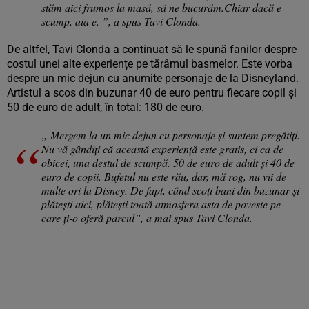
stăm aici frumos la masă, să ne bucurăm.Chiar dacă e
scump, aia e. ”, a spus Tavi Clonda.
De altfel, Tavi Clonda a continuat să le spună fanilor despre
costul unei alte experiențe pe tărâmul basmelor. Este vorba
despre un mic dejun cu anumite personaje de la Disneyland.
Artistul a scos din buzunar 40 de euro pentru fiecare copil și
50 de euro de adult, în total: 180 de euro.
„ Mergem la un mic dejun cu personaje și suntem pregătiți.
Nu vă gândiți că această experiență este gratis, ci ca de
obicei, una destul de scumpă. 50 de euro de adult și 40 de
euro de copii. Bufetul nu este rău, dar, mă rog, nu vii de
multe ori la Disney. De fapt, când scoți bani din buzunar și
plătești aici, plătești toată atmosfera asta de poveste pe
care ți-o oferă parcul”, a mai spus Tavi Clonda.