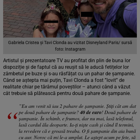
Gabriela Cristea și Tavi Clonda au vizitat Disneyland Paris/ sursă
foto: Instagram
Artistul și prezentatoare TV au profitat din plin de buna lor
dispoziție și de faptul că au reușit să le aducă fetițelor lor
zâmbetul pe buze și s-au răsfățat cu un pahar de șampanie.
Când se aștepta mai puțin, Tavi Clonda a fost ”lovit” de
realitate chiar pe tărâmul poveștilor – atunci când a văzut
cât trebuie să plătească pentru două pahare de șampanie.
”Eu am venit să iau 2 pahare de șampanie. Știți cât am dat
pe două pahare de șampanie?
40 de euro
! Două pahare de
șampanie. În schimb, e frumos, dar nu mai, lasă telefonul,
lasă cardul ăla deoparte. Ia-ți niște cash și când îl termini,
la revedere că e groasă treaba. O fi șampanie din aia bună
cu aur. Noroc că mi le-a umplut. Le aștept acum pe fete, să