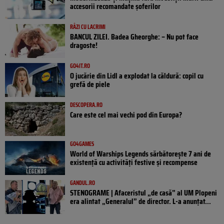
accesorii recomandate șoferilor
RÂZI CU LACRIMI
BANCUL ZILEI. Badea Gheorghe: – Nu pot face
dragoste!
GO4IT.RO
O jucărie din Lidl a explodat la căldură: copil cu
grefă de piele
DESCOPERA.RO
Care este cel mai vechi pod din Europa?
GO4GAMES
World of Warships Legends sărbătorește 7 ani de
existență cu activități festive și recompense
GANDUL.RO
STENOGRAME | Afaceristul „de casă” al UM Plopeni
era alintat „Generalul” de director. L-a anunțat...