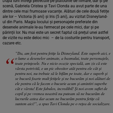
După luni întregi petrecute pe platourile de filmare, dar și pe
scenă, Gabriela Cristea și Tavi Clonda au avut parte de una
dintre cele mai frumoase vacanțe. Alături de cele două fetițe
ale lor – Victoria (6 ani) și Iris (5 ani), au vizitat Disneyland-
ul din Paris. Magia locului și personajele preferate din
desenele animale le-au fermecat pe cele mici, dar și pe
părinții lor. Nu mai este un secret faptul că prețul unei astfel
de vizite nu este deloc mic – de la costurile pentru transport,
cazare etc.
”Da, am fost pentru fetițe la Disneyland. Este superb aici, e
o lume a desenelor animate, a basmului, toate personajele,
toate prințesele. Nu e nicio ocazie specială, am zis că este
vârsta potrivită, e un pic obositor atât pentru ele cât și
pentru noi, nu trebuie să le bifăm pe toate, dar e superb și
se bucură foarte mult fetițele și ne bucurăm și noi alături de
ele pentru că le facem o bucurie acum și amintiri superbe
cât e vârsta! Este fabulos, incredibil! Și noi avem suflet de
copil și pe vremea noastră nu puteam să ne bucurăm de
lucrurile astea dar acum ne bucurăm pentru fetițe că
suntem aici!”, a spus Tavi Clonda pe o rețea de socializare.