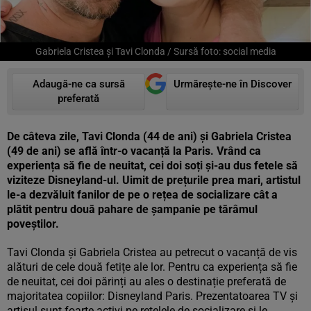
Gabriela Cristea și Tavi Clonda / Sursă foto: social media
Adaugă-ne ca sursă
Urmărește-ne în Discover
preferată
De câteva zile, Tavi Clonda (44 de ani) și Gabriela Cristea
(49 de ani) se află într-o vacanță la Paris. Vrând ca
experiența să fie de neuitat, cei doi soți și-au dus fetele să
viziteze Disneyland-ul. Uimit de prețurile prea mari, artistul
le-a dezvăluit fanilor de pe o rețea de socializare cât a
plătit pentru două pahare de șampanie pe tărâmul
poveștilor.
Tavi Clonda și Gabriela Cristea au petrecut o vacanță de vis
alături de cele două fetițe ale lor. Pentru ca experiența să fie
de neuitat, cei doi părinți au ales o destinație preferată de
majoritatea copiilor: Disneyland Paris. Prezentatoarea TV și
artisul sunt foarte activi pe rețelele de socializare și le