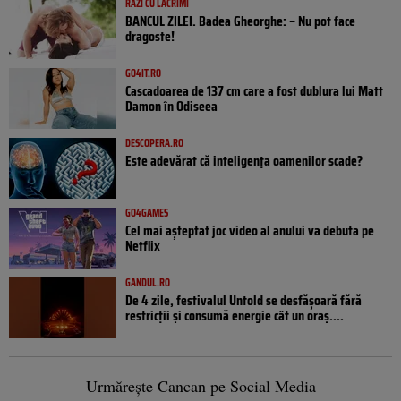
RÂZI CU LACRIMI
BANCUL ZILEI. Badea Gheorghe: – Nu pot face
dragoste!
GO4IT.RO
Cascadoarea de 137 cm care a fost dublura lui Matt
Damon în Odiseea
DESCOPERA.RO
Este adevărat că inteligența oamenilor scade?
GO4GAMES
Cel mai așteptat joc video al anului va debuta pe
Netflix
GANDUL.RO
De 4 zile, festivalul Untold se desfășoară fără
restricții și consumă energie cât un oraș....
Urmărește Cancan pe Social Media