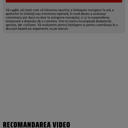
Vă rugăm să țineți cont că folosirea injuriilor, a limbajului instigator la ură, a
apelurilor la violență sau trimiterea repetată, în mod abuziv, a aceluiași
comentariu pot duce nu doar la ștergerea mesajului, ci și la suspendarea
temporară a dreptului de a comenta. Site-ul nostru încurajează dezbaterile
aprinse, dar civilizate. Vă mulțumim pentru înțelegere și pentru contribuția la o
discuție bazată pe argumente, nu pe atacuri.
RECOMANDAREA VIDEO