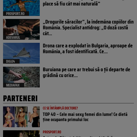
place să fiu cât mai naturală”
PROSPORT.RO
„Drogurile săracilor”, la îndemâna copiilor din
România. Specialist antidrog: „O doză costă
cât...
ADEVARUL
Drona care a explodat în Bulgaria, aproape de
România, a fost identificată. Ce...
DIGI24
Buruiana pe care ar trebui să o ții departe de
grădină cu orice...
MEDIAFAX
PARTENERI
CE SE ÎNTÂMPLĂ DOCTORE?
TOP 40 – Cele mai sexy femei din lume! Ce dietă
ține ocupanta primului loc
PROSPORT.RO