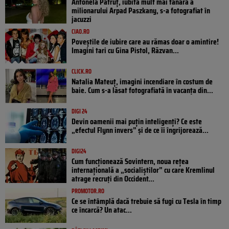
Antonela Pătruț, iubita mult mai tânără a
milionarului Arpad Paszkany, s-a fotografiat în
jacuzzi
CIAO.RO
Poveştile de iubire care au rămas doar o amintire!
Imagini tari cu Gina Pistol, Răzvan...
CLICK.RO
Natalia Mateuț, imagini incendiare în costum de
baie. Cum s-a lăsat fotografiată în vacanța din...
DIGI 24
Devin oamenii mai puțin inteligenți? Ce este
„efectul Flynn invers” și de ce îi îngrijorează...
DIGI24
Cum funcționează Sovintern, noua rețea
internațională a „socialiștilor” cu care Kremlinul
atrage recruți din Occident...
PROMOTOR.RO
Ce se întâmplă dacă trebuie să fugi cu Tesla în timp
ce încarcă? Un atac...