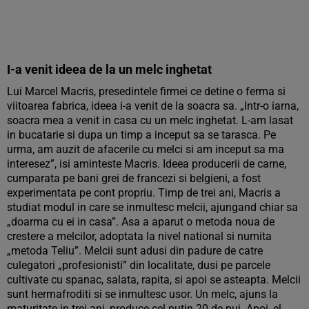
I-a venit ideea de la un melc inghetat
Lui Marcel Macris, presedintele firmei ce detine o ferma si
viitoarea fabrica, ideea i-a venit de la soacra sa. „Intr-o iarna,
soacra mea a venit in casa cu un melc inghetat. L-am lasat
in bucatarie si dupa un timp a inceput sa se tarasca. Pe
urma, am auzit de afacerile cu melci si am inceput sa ma
interesez”, isi aminteste Macris. Ideea producerii de carne,
cumparata pe bani grei de francezi si belgieni, a fost
experimentata pe cont propriu. Timp de trei ani, Macris a
studiat modul in care se inmultesc melcii, ajungand chiar sa
„doarma cu ei in casa”. Asa a aparut o metoda noua de
crestere a melcilor, adoptata la nivel national si numita
„metoda Teliu”. Melcii sunt adusi din padure de catre
culegatori „profesionisti” din localitate, dusi pe parcele
cultivate cu spanac, salata, rapita, si apoi se asteapta. Melcii
sunt hermafroditi si se inmultesc usor. Un melc, ajuns la
maturitate in trei ani, produce cel putin 20 de pui. Apoi, el