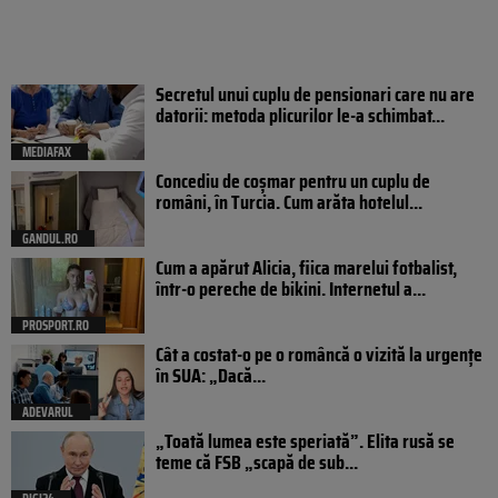
Secretul unui cuplu de pensionari care nu are
datorii: metoda plicurilor le-a schimbat...
MEDIAFAX
Concediu de coșmar pentru un cuplu de
români, în Turcia. Cum arăta hotelul...
GANDUL.RO
Cum a apărut Alicia, fiica marelui fotbalist,
într-o pereche de bikini. Internetul a...
PROSPORT.RO
Cât a costat-o pe o româncă o vizită la urgențe
în SUA: „Dacă...
ADEVARUL
„Toată lumea este speriată”. Elita rusă se
teme că FSB „scapă de sub...