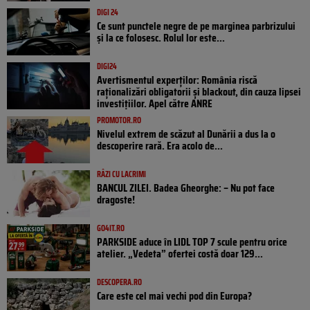
DIGI 24
Ce sunt punctele negre de pe marginea parbrizului
și la ce folosesc. Rolul lor este...
DIGI24
Avertismentul experților: România riscă
raționalizări obligatorii și blackout, din cauza lipsei
investițiilor. Apel către ANRE
PROMOTOR.RO
Nivelul extrem de scăzut al Dunării a dus la o
descoperire rară. Era acolo de...
RÂZI CU LACRIMI
BANCUL ZILEI. Badea Gheorghe: – Nu pot face
dragoste!
GO4IT.RO
PARKSIDE aduce în LIDL TOP 7 scule pentru orice
atelier. „Vedeta” ofertei costă doar 129...
DESCOPERA.RO
Care este cel mai vechi pod din Europa?