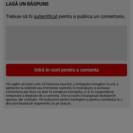
LASĂ UN RĂSPUNS
Trebuie să fii
autentificat
pentru a publica un comentariu.
Intră în cont pentru a comenta
Vă rugăm să țineți cont că folosirea injuriilor, a limbajului instigator la ură, a
apelurilor la violență sau trimiterea repetată, în mod abuziv, a aceluiași
comentariu pot duce nu doar la ștergerea mesajului, ci și la suspendarea
temporară a dreptului de a comenta. Site-ul nostru încurajează dezbaterile
aprinse, dar civilizate. Vă mulțumim pentru înțelegere și pentru contribuția la o
discuție bazată pe argumente, nu pe atacuri.