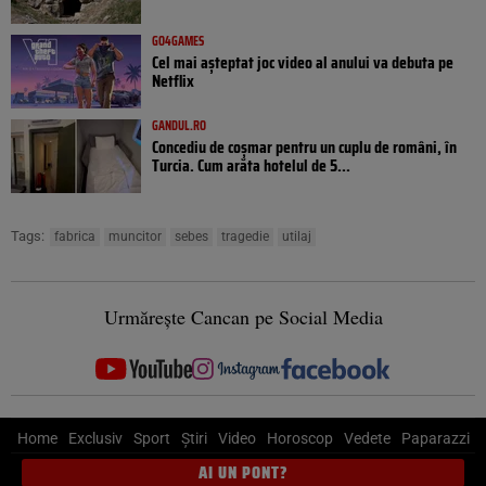
GO4GAMES
Cel mai așteptat joc video al anului va debuta pe
Netflix
GANDUL.RO
Concediu de coșmar pentru un cuplu de români, în
Turcia. Cum arăta hotelul de 5...
Tags:
fabrica
muncitor
sebes
tragedie
utilaj
Urmărește Cancan pe Social Media
Home
Exclusiv
Sport
Știri
Video
Horoscop
Vedete
Paparazzi
AI UN PONT?