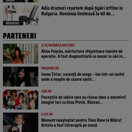
DIGI24
Adio drumuri repetate după țigări ieftine în
Bulgaria. România limitează la 40 de...
MEDIAFAX
PARTENERI
CE SE ÎNTÂMPLĂ DOCTORE?
Alina Pușcău, mărturisire sfâșietoare înainte de
operație. A fost diagnosticată cu cancer la sân în...
PROSPORT.RO
Ioana Țiriac, vacanță de mega – lux într-un castel
unde o noapte de cazare costă...
CIAO.RO
Poveştile de iubire care au rămas doar o amintire!
Imagini tari cu Gina Pistol, Răzvan...
CLICK.RO
Moment neașteptat pentru Theo Rose la Nibiru!
Artista a fost întreruptă pe scenă