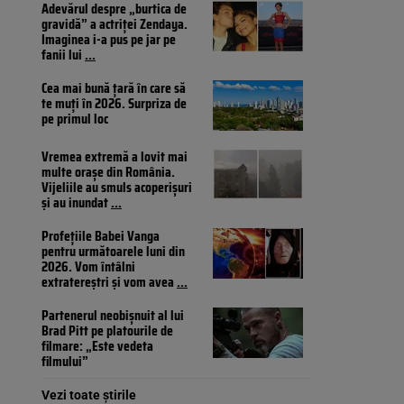
Adevărul despre „burtica de
gravidă” a actriței Zendaya.
Imaginea i-a pus pe jar pe
fanii lui
...
Cea mai bună țară în care să
te muți în 2026. Surpriza de
pe primul loc
Vremea extremă a lovit mai
multe orașe din România.
Vijeliile au smuls acoperișuri
și au inundat
...
Profețiile Babei Vanga
pentru următoarele luni din
2026. Vom întâlni
extratereștri și vom avea
...
Partenerul neobișnuit al lui
Brad Pitt pe platourile de
filmare: „Este vedeta
filmului”
Vezi toate știrile