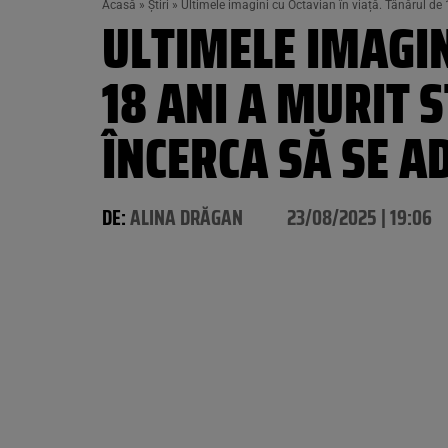
Acasă
»
Știri
»
Ultimele imagini cu Octavian în viață. Tânărul de 
ULTIMELE IMAGIN
18 ANI A MURIT S
ÎNCERCA SĂ SE 
DE:
ALINA DRĂGAN
23/08/2025 | 19:06