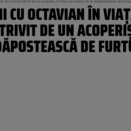
18 ani a murit strivit de un acoperiș, în timp ce încerca să se adăpostească de furtu
I CU OCTAVIAN ÎN VIA
TRIVIT DE UN ACOPERIȘ
ADĂPOSTEASCĂ DE FUR