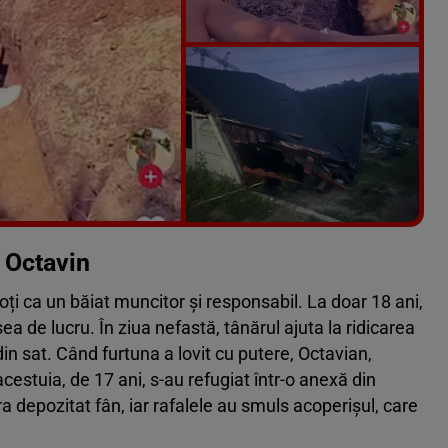
Vezi galeria foto
8 poze
 Octavin
ți ca un băiat muncitor și responsabil. La doar 18 ani,
sea de lucru. În ziua nefastă, tânărul ajuta la ridicarea
in sat. Când furtuna a lovit cu putere, Octavian,
acestuia, de 17 ani, s-au refugiat într-o anexă din
ra depozitat fân, iar rafalele au smuls acoperișul, care