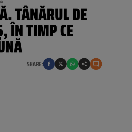
nă
ȚĂ. TÂNĂRUL DE
, ÎN TIMP CE
TUNĂ
SHARE: