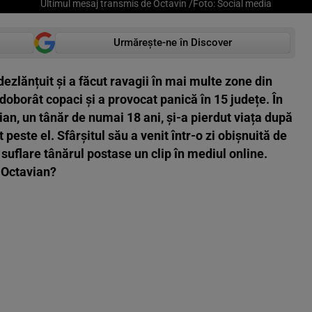
Ultimul mesaj transmis de Octavin /Foto: Social media
Urmărește-ne în Discover
dezlănțuit și a făcut ravagii în mai multe zone din
 doborât copaci și a provocat panică în 15 județe. În
vian, un tânăr de numai 18 ani, și-a pierdut viața după
peste el. Sfârșitul său a venit într-o zi obișnuită de
 suflare tânărul postase un clip în mediul online.
 Octavian?