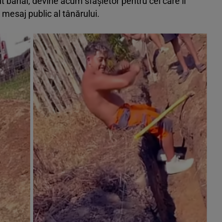
t banal, devine acum sfâșietor pentru cei care îl
l mesaj public al tânărului.