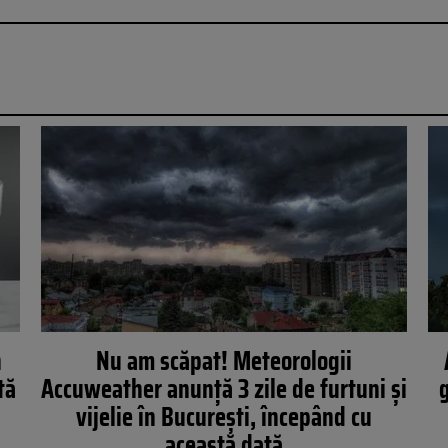
n
Nu am scăpat! Meteorologii
tă
Accuweather anunță 3 zile de furtuni și
g
vijelie în București, începând cu
această dată