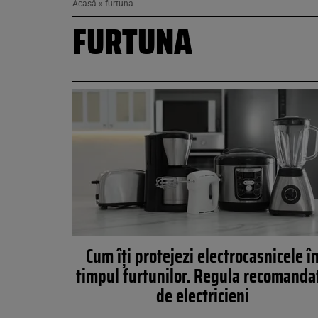
Acasă
»
furtuna
FURTUNA
Cum îți protejezi electrocasnicele î
timpul furtunilor. Regula recomanda
de electricieni