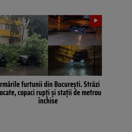
rmările furtunii din București. Străzi
ocate, copaci rupți și stații de metrou
închise