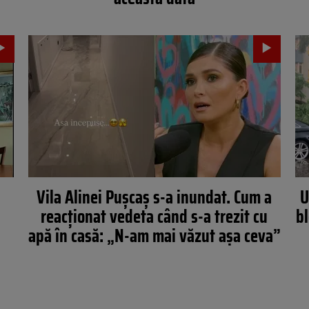
Vila Alinei Pușcaș s-a inundat. Cum a
U
reacționat vedeta când s-a trezit cu
bl
ă
apă în casă: „N-am mai văzut așa ceva”