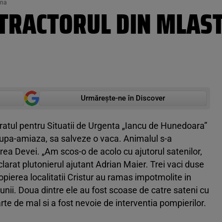
ina
 TRACTORUL DIN MLAS
Urmărește-ne în Discover
oratul pentru Situatii de Urgenta „Iancu de Hunedoara”
 dupa-amiaza, sa salveze o vaca. Animalul s-a
rea Devei. „Am scos-o de acolo cu ajutorul satenilor,
clarat plutonierul ajutant Adrian Maier. Trei vaci duse
opierea localitatii Cristur au ramas impotmolite in
unii. Doua dintre ele au fost scoase de catre sateni cu
rte de mal si a fost nevoie de interventia pompierilor.