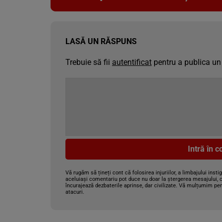
LASĂ UN RĂSPUNS
Trebuie să fii
autentificat
pentru a publica un
Intră în 
Vă rugăm să țineți cont că folosirea injuriilor, a limbajului insti
aceluiași comentariu pot duce nu doar la ștergerea mesajului, c
încurajează dezbaterile aprinse, dar civilizate. Vă mulțumim pen
atacuri.