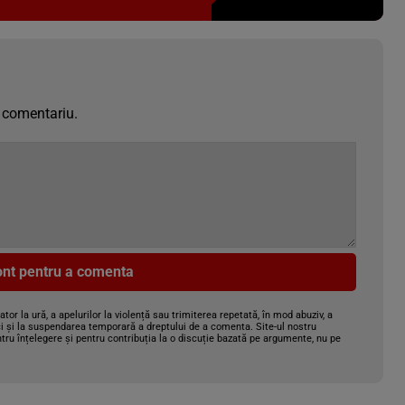
 comentariu.
cont pentru a comenta
gator la ură, a apelurilor la violență sau trimiterea repetată, în mod abuziv, a
i și la suspendarea temporară a dreptului de a comenta. Site-ul nostru
tru înțelegere și pentru contribuția la o discuție bazată pe argumente, nu pe