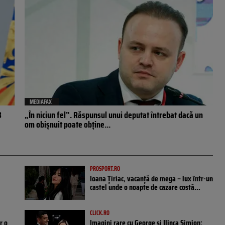
MEDIAFAX
B
„În niciun fel”. Răspunsul unui deputat întrebat dacă un
om obișnuit poate obține...
PROSPORT.RO
Ioana Țiriac, vacanță de mega – lux într-un
castel unde o noapte de cazare costă...
CLICK.RO
r o
Imagini rare cu George și Ilinca Simion: