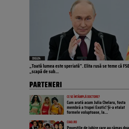
DIGI24
„Toată lumea este speriată”. Elita rusă se teme că FS
„scapă de sub...
PARTENERI
CE SE ÎNTÂMPLĂ DOCTORE?
Cum arată acum Julia Chelaru, fosta
membră a trupei Exotic! Și-a etalat
formele voluptoase, la...
CIAO.RO
Poveştile de iubire care au rămas doa