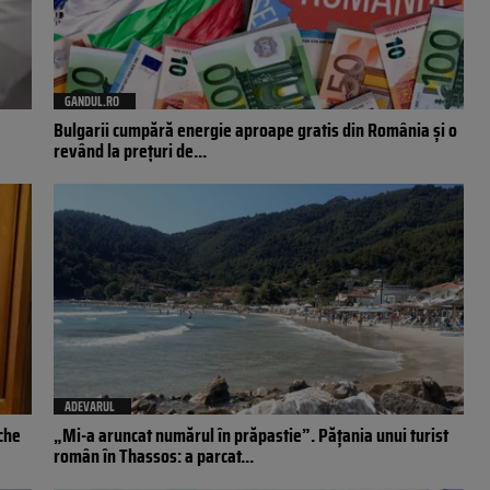
GANDUL.RO
Bulgarii cumpără energie aproape gratis din România și o
revând la prețuri de...
ADEVARUL
eche
„Mi-a aruncat numărul în prăpastie”. Pățania unui turist
român în Thassos: a parcat...