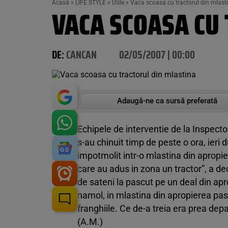
Acasă
»
LIFE STYLE
»
Utile
»
Vaca scoasa cu tractorul din mlast
VACA SCOASA CU
DE:
CANCAN
02/05/2007 | 00:00
Adaugă-ne ca sursă preferată
Echipele de interventie de la Inspect
s-au chinuit timp de peste o ora, ieri
impotmolit intr-o mlastina din apropie
care au adus in zona un tractor”, a de
de sateni la pascut pe un deal din apr
namol, in mlastina din apropierea pas
franghiile. Ce de-a treia era prea depa
(A.M.)