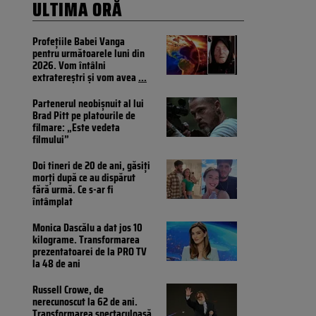
ULTIMA ORĂ
Profețiile Babei Vanga
pentru următoarele luni din
2026. Vom întâlni
extratereștri și vom avea
...
Partenerul neobișnuit al lui
Brad Pitt pe platourile de
filmare: „Este vedeta
filmului”
Doi tineri de 20 de ani, găsiți
morți după ce au dispărut
fără urmă. Ce s-ar fi
întâmplat
Monica Dascălu a dat jos 10
kilograme. Transformarea
prezentatoarei de la PRO TV
la 48 de ani
Russell Crowe, de
nerecunoscut la 62 de ani.
Transformarea spectaculoasă