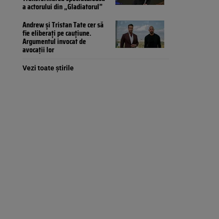
a actorului din „Gladiatorul”
Andrew și Tristan Tate cer să
fie eliberați pe cauțiune.
Argumentul invocat de
avocații lor
Vezi toate știrile