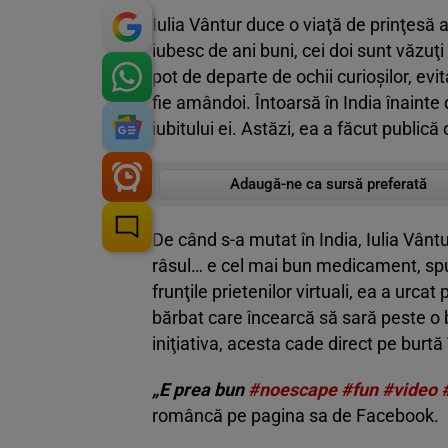
Iulia Vântur duce o viaţă de prinţesă
iubesc de ani buni, cei doi sunt văzuţi î
pot de departe de ochii curioşilor, ev
fie amândoi. Întoarsă în India înainte 
iubitului ei. Astăzi, ea a făcut public
Adaugă-ne ca sursă preferată
De când s-a mutat în India, Iulia Vântu
râsul… e cel mai bun medicament, spu
frunţile prietenilor virtuali, ea a urcat
bărbat care încearcă să sară peste o b
iniţiativa, acesta cade direct pe burt
„E prea bun
#
noescape
#
fun
#
video
româncă pe pagina sa de Facebook.