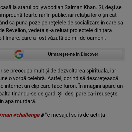
 acasă la starul bollywoodian Salman Khan. Şi, deşi se
mpreună foarte rar în public, iar relaţia lor o ţin cât
itând să pună poze pe reţelele de socializare în care să
de Revelion, vedeta şi-a reluat proiectele din ţara
ă o filmare, care a fost văzută de mii de oameni.
Urmărește-ne în Discover
r se preocupă mult şi de dezvoltarea spirituală, iar
ne o vorbă celebră. Astfel, dorind să descreţească
 pe internet un clip care face furori. În imagini apare un
altă ţinându-se de gard. Şi, deşi pare că-i reuşeşte
ă în apa murdară.
#
man
#
challenge
#”
e mesajul scris de actriţa