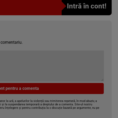
Intră în cont!
 comentariu.
cont pentru a comenta
gator la ură, a apelurilor la violență sau trimiterea repetată, în mod abuziv, a
i și la suspendarea temporară a dreptului de a comenta. Site-ul nostru
tru înțelegere și pentru contribuția la o discuție bazată pe argumente, nu pe