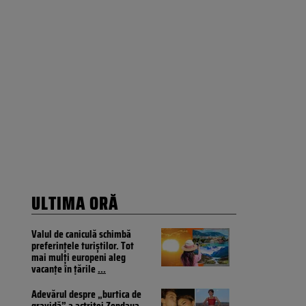
ULTIMA ORĂ
Valul de caniculă schimbă
preferințele turiștilor. Tot
mai mulți europeni aleg
vacanțe în țările
...
Adevărul despre „burtica de
gravidă” a actriței Zendaya.