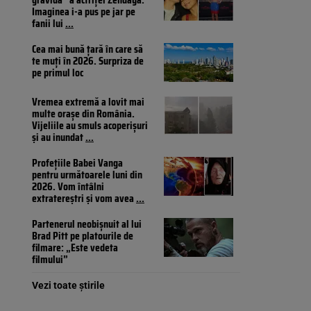
Imaginea i-a pus pe jar pe
fanii lui
...
Cea mai bună țară în care să
te muți în 2026. Surpriza de
pe primul loc
Vremea extremă a lovit mai
multe orașe din România.
Vijeliile au smuls acoperișuri
și au inundat
...
Profețiile Babei Vanga
pentru următoarele luni din
2026. Vom întâlni
extratereștri și vom avea
...
Partenerul neobișnuit al lui
Brad Pitt pe platourile de
filmare: „Este vedeta
filmului”
Vezi toate știrile