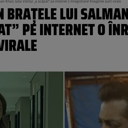
an Khan, Iulia Vântur „a scăpat” pe internet o înregistrare! Imaginile sunt virale
ÎN BRAŢELE LUI SALMAN
T” PE INTERNET O ÎN
VIRALE