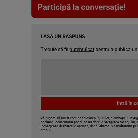
Participă la conversație!
LASĂ UN RĂSPUNS
Trebuie să fii
autentificat
pentru a publica un
Intră în 
Vă rugăm să țineți cont că folosirea injuriilor, a limbajului insti
aceluiași comentariu pot duce nu doar la ștergerea mesajului, c
încurajează dezbaterile aprinse, dar civilizate. Vă mulțumim pen
atacuri.