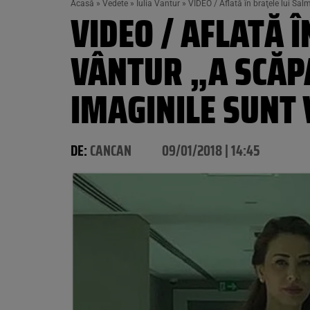
Acasă
»
Vedete
»
Iulia Vantur
»
VIDEO / Aflată în braţele lui Salm
VIDEO / AFLATĂ 
VÂNTUR „A SCĂPA
IMAGINILE SUNT 
DE:
CANCAN
09/01/2018 | 14:45