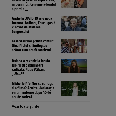
în dormitor. Ce nume adorabil
a primit
...
Ancheta COVID-19 ia o nouă
turnură. Anthony Fauci, găsit
vinovat de sfidarea
Congresului
Casa visurilor prinde contur!
Gina Pistol și Smiley au
arătat cum arată șantierul
Daiana a revenit la Insula
Iubirii cu o schimbare
radicală. Radu Vâlcan:
„Wow!”
Michelle Pfeiffer se retrage
din filme? Actrița, declarație
surprinzătoare după 45 de
ani de carieră
Vezi toate știrile