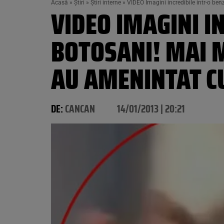
Acasă
»
Știri
»
Știri interne
»
VIDEO Imagini incredibile intr-o benz
VIDEO IMAGINI I
BOTOSANI! MAI MU
AU AMENINTAT C
DE:
CANCAN
14/01/2013 | 20:21