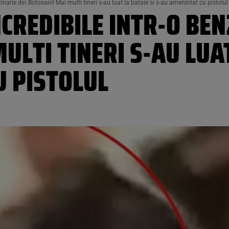
inarie din Botosani! Mai multi tineri s-au luat la bataie si s-au amenintat cu pistolul
NCREDIBILE INTR-O BEN
LTI TINERI S-AU LUAT
U PISTOLUL