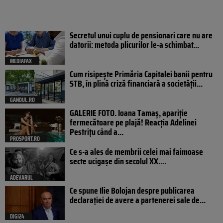
Secretul unui cuplu de pensionari care nu are
datorii: metoda plicurilor le-a schimbat...
MEDIAFAX
Cum risipește Primăria Capitalei banii pentru
STB, în plină criză financiară a societății...
GANDUL.RO
GALERIE FOTO. Ioana Tamaş, apariție
fermecătoare pe plajă! Reacția Adelinei
Pestrițu când a...
PROSPORT.RO
Ce s-a ales de membrii celei mai faimoase
secte ucigașe din secolul XX....
ADEVARUL
Ce spune Ilie Bolojan despre publicarea
declarației de avere a partenerei sale de...
DIGI24