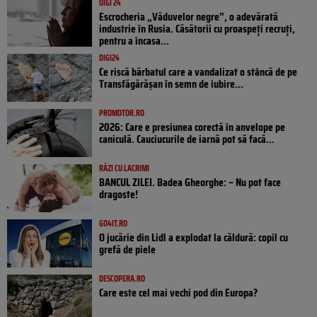
DIGI 24
Escrocheria „Văduvelor negre”, o adevărată
industrie în Rusia. Căsătorii cu proaspeți recruți,
pentru a încasa...
DIGI24
Ce riscă bărbatul care a vandalizat o stâncă de pe
Transfăgărășan în semn de iubire...
PROMOTOR.RO
2026: Care e presiunea corectă în anvelope pe
caniculă. Cauciucurile de iarnă pot să facă...
RÂZI CU LACRIMI
BANCUL ZILEI. Badea Gheorghe: – Nu pot face
dragoste!
GO4IT.RO
O jucărie din Lidl a explodat la căldură: copil cu
grefă de piele
DESCOPERA.RO
Care este cel mai vechi pod din Europa?