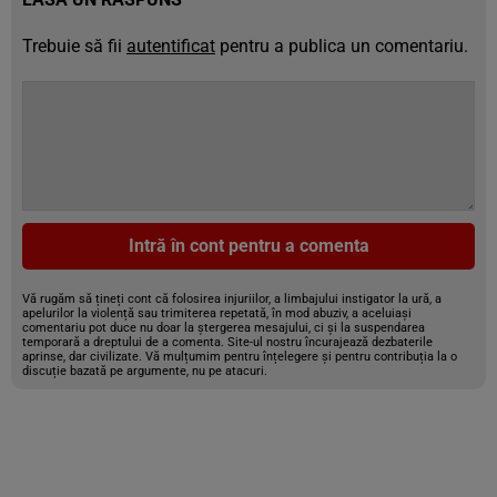
Trebuie să fii
autentificat
pentru a publica un comentariu.
Intră în cont pentru a comenta
Vă rugăm să țineți cont că folosirea injuriilor, a limbajului instigator la ură, a
apelurilor la violență sau trimiterea repetată, în mod abuziv, a aceluiași
comentariu pot duce nu doar la ștergerea mesajului, ci și la suspendarea
temporară a dreptului de a comenta. Site-ul nostru încurajează dezbaterile
aprinse, dar civilizate. Vă mulțumim pentru înțelegere și pentru contribuția la o
discuție bazată pe argumente, nu pe atacuri.