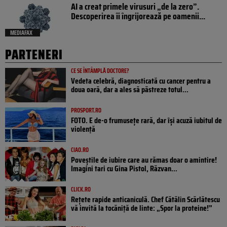
AI a creat primele virusuri „de la zero”.
Descoperirea îi îngrijorează pe oamenii...
MEDIAFAX
PARTENERI
CE SE ÎNTÂMPLĂ DOCTORE?
Vedeta celebră, diagnosticată cu cancer pentru a
doua oară, dar a ales să păstreze totul...
PROSPORT.RO
FOTO. E de-o frumusețe rară, dar își acuză iubitul de
violență
CIAO.RO
Poveştile de iubire care au rămas doar o amintire!
Imagini tari cu Gina Pistol, Răzvan...
CLICK.RO
Rețete rapide anticaniculă. Chef Cătălin Scărlătescu
vă invită la tocăniță de linte: „Spor la proteine!”