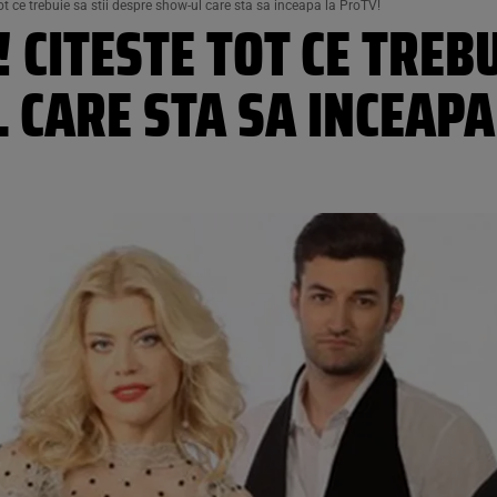
 ce trebuie sa stii despre show-ul care sta sa inceapa la ProTV!
CITESTE TOT CE TREBU
CARE STA SA INCEAPA