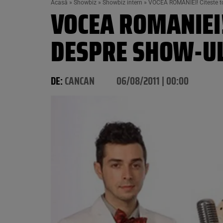
Acasă
»
Showbiz
»
Showbiz intern
»
VOCEA ROMANIEI! Citeste tot
VOCEA ROMANIEI! 
DESPRE SHOW-UL 
DE:
CANCAN
06/08/2011 | 00:00