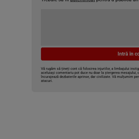
Intră în 
Vă rugăm să țineți cont că folosirea injuriilor, a limbajului insti
aceluiași comentariu pot duce nu doar la ștergerea mesajului, c
încurajează dezbaterile aprinse, dar civilizate. Vă mulțumim pen
atacuri.