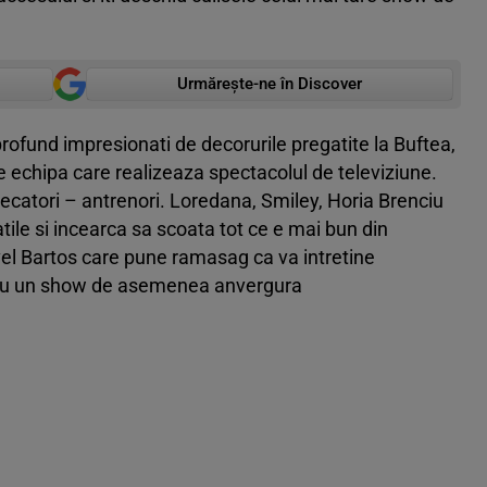
Urmărește-ne în Discover
rofund impresionati de decorurile pregatite la Buftea,
e echipa care realizeaza spectacolul de televiziune.
udecatori – antrenori. Loredana, Smiley, Horia Brenciu
atile si incearca sa scoata tot ce e mai bun din
el Bartos care pune ramasag ca va intretine
ru un show de asemenea anvergura