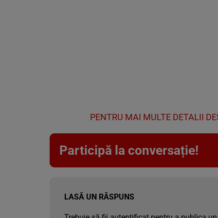
PENTRU MAI MULTE DETALII DE
Participă la conversație!
LASĂ UN RĂSPUNS
Trebuie să fii
autentificat
pentru a publica un