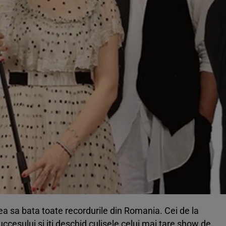
a sa bata toate recordurile din Romania. Cei de la
ccesului si iti deschid culisele celui mai tare show de