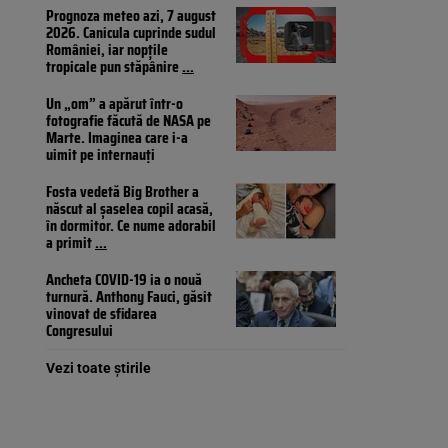
Prognoza meteo azi, 7 august
2026. Canicula cuprinde sudul
României, iar nopțile
tropicale pun stăpânire
...
Un „om” a apărut într-o
fotografie făcută de NASA pe
Marte. Imaginea care i-a
uimit pe internauți
Fosta vedetă Big Brother a
născut al șaselea copil acasă,
în dormitor. Ce nume adorabil
a primit
...
Ancheta COVID-19 ia o nouă
turnură. Anthony Fauci, găsit
vinovat de sfidarea
Congresului
Vezi toate știrile