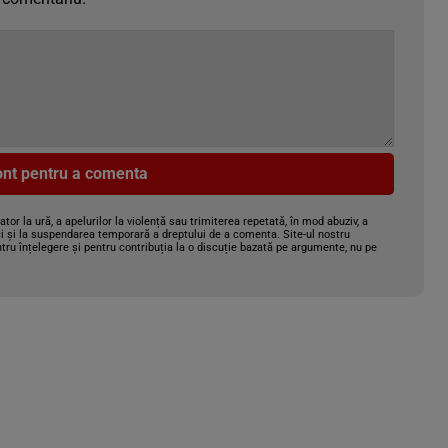
cont pentru a comenta
gator la ură, a apelurilor la violență sau trimiterea repetată, în mod abuziv, a
i și la suspendarea temporară a dreptului de a comenta. Site-ul nostru
tru înțelegere și pentru contribuția la o discuție bazată pe argumente, nu pe