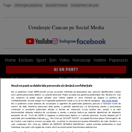
Tags:
chirurgie plastica
donald trump
implanturi de par
Urmărește Cancan pe Social Media
Home
Exclusiv
Sport
Știri
Video
Horoscop
Vedete
Paparazzi
AI UN PONT?
Scrie-ne pe Whatsapp
, sună la 0741226226 sau trimite mail la
pont@cancan.ro
Nouă ne pasă ca datele tale personale să rămână confidențiale
Noi și partenerii noștri
1019
stocăm și/sau accesăm informații pe dispozitivul dvs., precum identificatorii cookie
unici pentru prelucrarea datelor cu caracter personal. Puteți accepta sau gestiona preferințele dvs. făcând clic mai
Știri interne
Știri externe
Politică
jos, respectiv vă puteți opune utilizării unui interes legitim în orice moment pe pagina cu politica de
confidențialitate. Aceste alegeri vor fi raportate partenerilor noștri și nu vă vor afecta navigarea.
Mai multe detalii
Noi si partenerii nostri (retelele de socializare si agentiile de publicitate partenere, precum si furnizorii nostri de
servicii de date analitice) prelucram date pentru a permite website-ului sa functioneze, pentru a personaliza
Ultimele stiri
Diete
Insula Iubirii
Dictionar de vise
LIFE STYLE
continutul si anunturile publicitare afisate in functie de interesele si/sau profilul dvs., pentru a va oferi
functionalitati aferente retelelor de socializare si pentru a analiza traficul pe website. Beneficiati de drepturile
Horoscop
prevazute de art. 15-22 din GDPR in legatura cu prelucrarea datelor cu caracter personal. Aceste drepturi pot fi
exercitate prin modalitatea indicata
aici
. Prin click pe “ACCEPT TOATE”, acceptati folosirea tuturor Tehnologiilor de
tip Cookie, care implica inclusiv acceptul dvs. cu privire la stocarea/accesarea informatiilor de catre Vendor-ii cu
Echipa editorială
Termeni si condiții
Politica de confidențialitate
care colaboram. Prin click pe “VREAU SA MODIFIC SETARILE INDIVIDUAL” puteti schimba preferintele in mod
individual, mai putin cele legate de cookie strict necesare pentru functionarea website-ului.