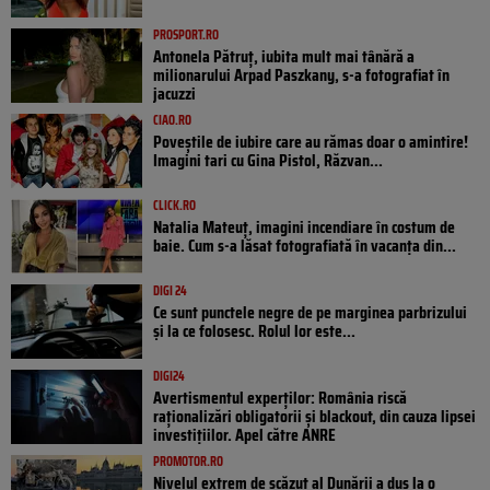
PROSPORT.RO
Antonela Pătruț, iubita mult mai tânără a
milionarului Arpad Paszkany, s-a fotografiat în
jacuzzi
CIAO.RO
Poveştile de iubire care au rămas doar o amintire!
Imagini tari cu Gina Pistol, Răzvan...
CLICK.RO
Natalia Mateuț, imagini incendiare în costum de
baie. Cum s-a lăsat fotografiată în vacanța din...
DIGI 24
Ce sunt punctele negre de pe marginea parbrizului
și la ce folosesc. Rolul lor este...
DIGI24
Avertismentul experților: România riscă
raționalizări obligatorii și blackout, din cauza lipsei
investițiilor. Apel către ANRE
PROMOTOR.RO
Nivelul extrem de scăzut al Dunării a dus la o