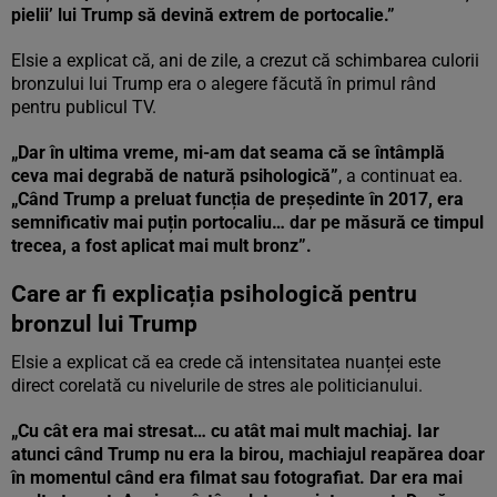
pielii’ lui Trump să devină extrem de portocalie.”
Elsie a explicat că, ani de zile, a crezut că schimbarea culorii
bronzului lui Trump era o alegere făcută în primul rând
pentru publicul TV.
„Dar în ultima vreme, mi-am dat seama că se întâmplă
ceva mai degrabă de natură psihologică”
, a continuat ea.
„Când Trump a preluat funcția de președinte în 2017, era
semnificativ mai puțin portocaliu… dar pe măsură ce timpul
trecea, a fost aplicat mai mult bronz”.
Care ar fi explicația psihologică pentru
bronzul lui Trump
Elsie a explicat că ea crede că intensitatea nuanței este
direct corelată cu nivelurile de stres ale politicianului.
„Cu cât era mai stresat… cu atât mai mult machiaj. Iar
atunci când Trump nu era la birou, machiajul reapărea doar
în momentul când era filmat sau fotografiat. Dar era mai