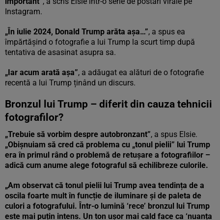
important”
, a scris Elsie într-o serie de postări virale pe
Instagram.
„În iulie 2024, Donald Trump arăta așa…”
, a spus ea
împărtășind o fotografie a lui Trump la scurt timp după
tentativa de asasinat asupra sa.
„Iar acum arată așa”
, a adăugat ea alături de o fotografie
recentă a lui Trump ținând un discurs.
Bronzul lui Trump – diferit din cauza tehnicii
fotografilor?
„Trebuie să vorbim despre autobronzant”
, a spus Elsie.
„Obișnuiam să cred că problema cu „tonul pielii” lui Trump
era în primul rând o problemă de retușare a fotografiilor –
adică cum anume alege fotograful să echilibreze culorile.
„Am observat că tonul pielii lui Trump avea tendința de a
oscila foarte mult în funcție de iluminare și de paleta de
culori a fotografului. Într-o lumină ‘rece’ bronzul lui Trump
este mai puțin intens. Un ton ușor mai cald face ca ‘nuanța