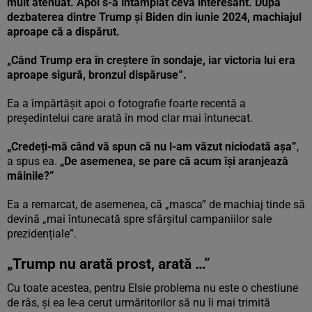
mult atenuat. Apoi s-a întâmplat ceva interesant. După
dezbaterea dintre Trump și Biden din iunie 2024, machiajul
aproape că a dispărut.
„Când Trump era în creștere în sondaje, iar victoria lui era
aproape sigură, bronzul dispăruse”.
Ea a împărtășit apoi o fotografie foarte recentă a
președintelui care arată în mod clar mai întunecat.
„Credeți-mă când vă spun că nu l-am văzut niciodată așa”
,
a spus ea.
„De asemenea, se pare că acum își aranjează
mâinile?”
Ea a remarcat, de asemenea, că „masca” de machiaj tinde să
devină „mai întunecată spre sfârșitul campaniilor sale
prezidențiale”.
„Trump nu arată prost, arată …”
Cu toate acestea, pentru Elsie problema nu este o chestiune
de râs, și ea le-a cerut urmăritorilor să nu îi mai trimită