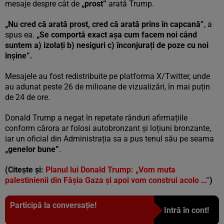
mesaje despre cât de
„prost”
arată Trump.
„Nu cred că arată prost, cred că arată prins în capcană”
, a
spus ea.
„Se comportă exact așa cum facem noi când
suntem a) izolați b) nesiguri c) înconjurați de poze cu noi
înșine”.
Mesajele au fost redistribuite pe platforma X/Twitter, unde
au adunat peste 26 de milioane de vizualizări, în mai puțin
de 24 de ore.
Donald Trump a negat în repetate rânduri afirmațiile
conform cărora ar folosi autobronzant și loțiuni bronzante,
iar un oficial din Administrația sa a pus tenul său pe seama
„genelor bune”
.
(Citește și:
Planul lui Donald Trump: „Vom muta
palestinienii din Fâșia Gaza și apoi vom construi acolo …”
)
Participă la conversație!
Intră în cont!