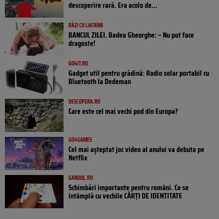
descoperire rară. Era acolo de...
RÂZI CU LACRIMI
BANCUL ZILEI. Badea Gheorghe: – Nu pot face
dragoste!
GO4IT.RO
Gadget util pentru grădină: Radio solar portabil cu
Bluetooth la Dedeman
DESCOPERA.RO
Care este cel mai vechi pod din Europa?
GO4GAMES
Cel mai așteptat joc video al anului va debuta pe
Netflix
GANDUL.RO
Schimbări importante pentru români. Ce se
întâmplă cu vechile CĂRȚI DE IDENTITATE