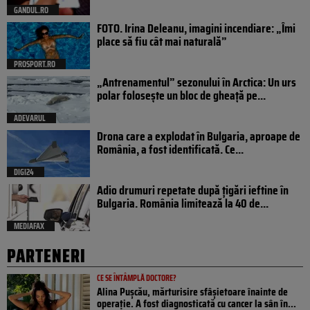
GANDUL.RO
FOTO. Irina Deleanu, imagini incendiare: „Îmi
place să fiu cât mai naturală”
PROSPORT.RO
„Antrenamentul” sezonului în Arctica: Un urs
polar folosește un bloc de gheață pe...
ADEVARUL
Drona care a explodat în Bulgaria, aproape de
România, a fost identificată. Ce...
DIGI24
Adio drumuri repetate după țigări ieftine în
Bulgaria. România limitează la 40 de...
MEDIAFAX
PARTENERI
CE SE ÎNTÂMPLĂ DOCTORE?
Alina Pușcău, mărturisire sfâșietoare înainte de
operație. A fost diagnosticată cu cancer la sân în...