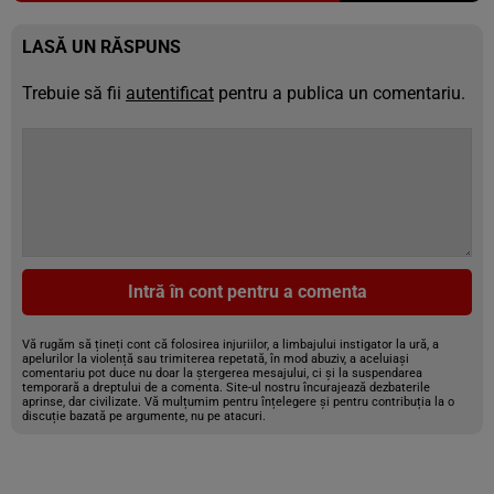
LASĂ UN RĂSPUNS
Trebuie să fii
autentificat
pentru a publica un comentariu.
Intră în cont pentru a comenta
Vă rugăm să țineți cont că folosirea injuriilor, a limbajului instigator la ură, a
apelurilor la violență sau trimiterea repetată, în mod abuziv, a aceluiași
comentariu pot duce nu doar la ștergerea mesajului, ci și la suspendarea
temporară a dreptului de a comenta. Site-ul nostru încurajează dezbaterile
aprinse, dar civilizate. Vă mulțumim pentru înțelegere și pentru contribuția la o
discuție bazată pe argumente, nu pe atacuri.