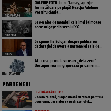
GALERIE FOTO. Ioana Tamaş, apariție
fermecătoare pe plajă! Reacția Adelinei
Pestrițu când a...
PROSPORT.RO
Ce s-a ales de membrii celei mai faimoase
secte ucigașe din secolul XX....
ADEVARUL
Ce spune Ilie Bolojan despre publicarea
declarației de avere a partenerei sale de...
DIGI24
AI a creat primele virusuri „de la zero”.
Descoperirea îi îngrijorează pe oamenii...
MEDIAFAX
PARTENERI
CE SE ÎNTÂMPLĂ DOCTORE?
Vedeta celebră, diagnosticată cu cancer pentru a
doua oară, dar a ales să păstreze totul...