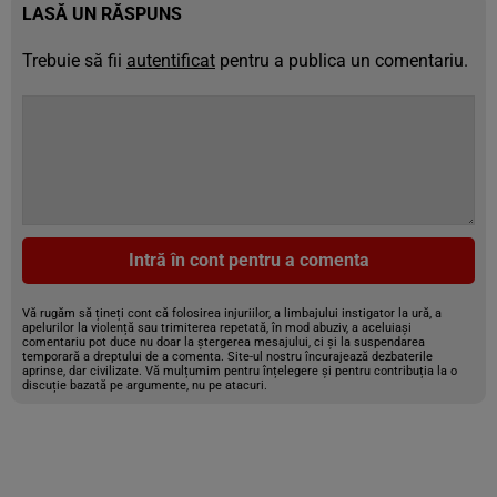
LASĂ UN RĂSPUNS
Trebuie să fii
autentificat
pentru a publica un comentariu.
Intră în cont pentru a comenta
Vă rugăm să țineți cont că folosirea injuriilor, a limbajului instigator la ură, a
apelurilor la violență sau trimiterea repetată, în mod abuziv, a aceluiași
comentariu pot duce nu doar la ștergerea mesajului, ci și la suspendarea
temporară a dreptului de a comenta. Site-ul nostru încurajează dezbaterile
aprinse, dar civilizate. Vă mulțumim pentru înțelegere și pentru contribuția la o
discuție bazată pe argumente, nu pe atacuri.