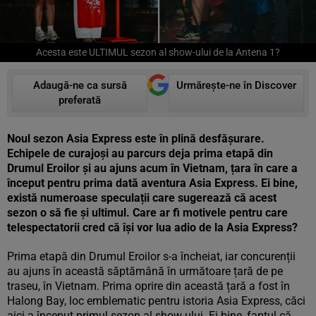
Acesta este ULTIMUL sezon al show-ului de la Antena 1?
Adaugă-ne ca sursă
Urmărește-ne în Discover
preferată
Noul sezon Asia Express este în plină desfășurare.
Echipele de curajoși au parcurs deja prima etapă din
Drumul Eroilor și au ajuns acum în Vietnam, țara în care a
început pentru prima dată aventura Asia Express. Ei bine,
există numeroase speculații care sugerează că acest
sezon o să fie și ultimul. Care ar fi motivele pentru care
telespectatorii cred că își vor lua adio de la Asia Express?
Prima etapă din Drumul Eroilor s-a încheiat, iar concurenții
au ajuns în această săptămână în următoare țară de pe
traseu, în Vietnam. Prima oprire din această țară a fost în
Halong Bay, loc emblematic pentru istoria Asia Express, căci
aici a început primul sezon al show-ului. Ei bine, faptul că