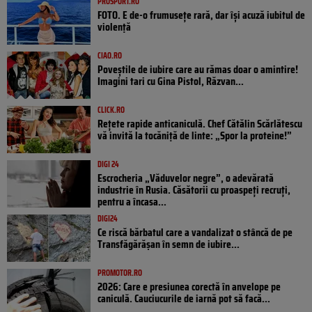
PROSPORT.RO
FOTO. E de-o frumusețe rară, dar își acuză iubitul de
violență
CIAO.RO
Poveştile de iubire care au rămas doar o amintire!
Imagini tari cu Gina Pistol, Răzvan...
CLICK.RO
Rețete rapide anticaniculă. Chef Cătălin Scărlătescu
vă invită la tocăniță de linte: „Spor la proteine!”
DIGI 24
Escrocheria „Văduvelor negre”, o adevărată
industrie în Rusia. Căsătorii cu proaspeți recruți,
pentru a încasa...
DIGI24
Ce riscă bărbatul care a vandalizat o stâncă de pe
Transfăgărășan în semn de iubire...
PROMOTOR.RO
2026: Care e presiunea corectă în anvelope pe
caniculă. Cauciucurile de iarnă pot să facă...