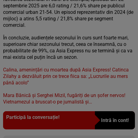
septembrie 2025 are 6,0 rating / 21,6% share pe publicul
comercial urban 21-54. Un episod reprezentativ din 2024 (de
mijloc) a atins 5,5 rating / 21,8% share pe segment
comercial.
În concluzie, audiențele sezonului în curs sunt foarte mari,
superioare chiar sezonului trecut, ceea ce înseamnă, cu o
probabilitate de 99%, ca Asia Express nu se termină și ca va
mai exista cel puțin încă un sezon.
Calina, amenințări cu moartea după Asia Express! Catinca
Zilahy a dezvăluit prin ce trece fiica sa: „Lucrurile au mers
până acolo”
Mara Bănică și Serghei Mizil, fugăriți de un șofer nervos!
Vietnamezul a bruscat-o pe jurnalistă și…
Participă la conversație!
Intră în cont!