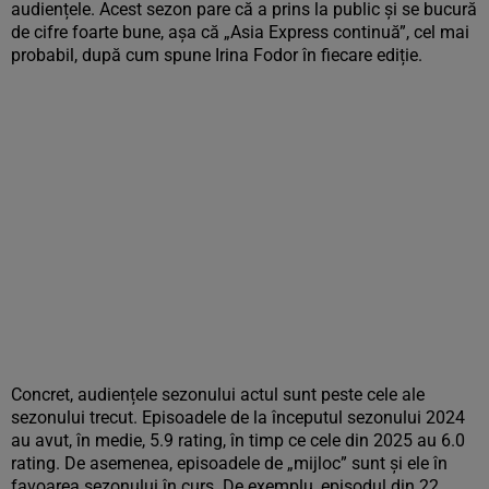
audiențele. Acest sezon pare că a prins la public și se bucură
de cifre foarte bune, așa că „Asia Express continuă”, cel mai
probabil, după cum spune Irina Fodor în fiecare ediție.
Concret, audiențele sezonului actul sunt peste cele ale
sezonului trecut. Episoadele de la începutul sezonului 2024
au avut, în medie, 5.9 rating, în timp ce cele din 2025 au 6.0
rating. De asemenea, episoadele de „mijloc” sunt și ele în
favoarea sezonului în curs. De exemplu, episodul din 22