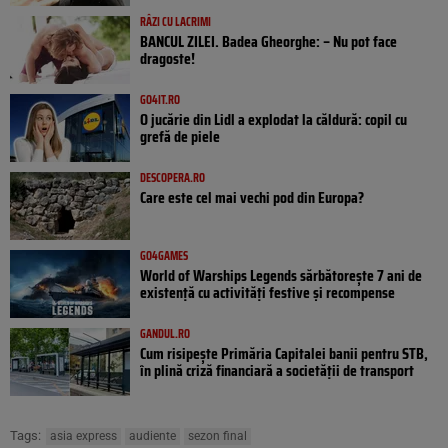
RÂZI CU LACRIMI
BANCUL ZILEI. Badea Gheorghe: – Nu pot face
dragoste!
GO4IT.RO
O jucărie din Lidl a explodat la căldură: copil cu
grefă de piele
DESCOPERA.RO
Care este cel mai vechi pod din Europa?
GO4GAMES
World of Warships Legends sărbătorește 7 ani de
existență cu activități festive și recompense
GANDUL.RO
Cum risipește Primăria Capitalei banii pentru STB,
în plină criză financiară a societății de transport
Tags:
asia express
audiente
sezon final