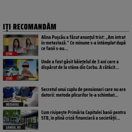
IȚI RECOMANDĂM
Alina Pușcău a făcut anunțul trist: „Am intrat
în metastază.” Ce minune s-a întâmplat după
ce fanii s-au…
ȘTIRI
Unde a fost găsit băiețelul de 3 ani care a
dispărut de la stâna din Corbu. A rătăcit…
ȘTIRI
Secretul unui cuplu de pensionari care nu are
datorii: metoda plicurilor le-a schimbat...
MEDIAFAX
Cum risipește Primăria Capitalei banii pentru
STB, în plină criză financiară a societății...
GANDUL.RO