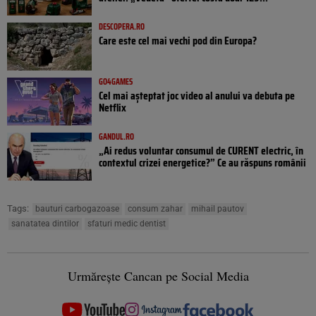
DESCOPERA.RO
Care este cel mai vechi pod din Europa?
GO4GAMES
Cel mai așteptat joc video al anului va debuta pe
Netflix
GANDUL.RO
„Ai redus voluntar consumul de CURENT electric, în
contextul crizei energetice?” Ce au răspuns românii
Tags:
bauturi carbogazoase
consum zahar
mihail pautov
sanatatea dintilor
sfaturi medic dentist
Urmărește Cancan pe Social Media