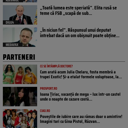
ADEVARUL
„Toată lumea este speriată”. Elita rusă se
teme că FSB „scapă de sub...
DIGI24
„În niciun fel”. Răspunsul unui deputat
întrebat dacă un om obișnuit poate obține...
MEDIAFAX
PARTENERI
CE SE ÎNTÂMPLĂ DOCTORE?
Cum arată acum Julia Chelaru, fosta membră a
trupei Exotic! Și-a etalat formele voluptoase, la...
PROSPORT.RO
Ioana Țiriac, vacanță de mega – lux într-un castel
unde o noapte de cazare costă...
CIAO.RO
Poveştile de iubire care au rămas doar o amintire!
Imagini tari cu Gina Pistol, Răzvan...