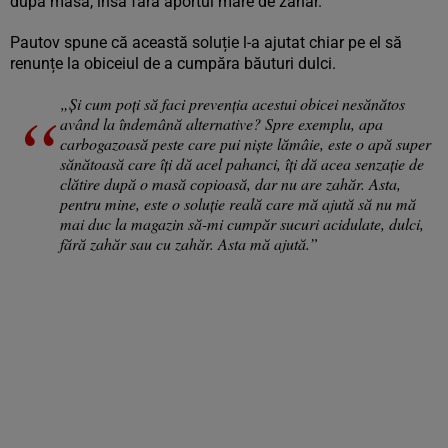
după masă, însă fără aportul mare de zahăr.
Pautov spune că această soluție l-a ajutat chiar pe el să
renunțe la obiceiul de a cumpăra băuturi dulci.
„Și cum poți să faci prevenția acestui obicei nesănătos
având la îndemână alternative? Spre exemplu, apa
carbogazoasă peste care pui niște lămâie, este o apă super
sănătoasă care îți dă acel pahanci, îți dă acea senzație de
clătire după o masă copioasă, dar nu are zahăr. Asta,
pentru mine, este o soluție reală care mă ajută să nu mă
mai duc la magazin să-mi cumpăr sucuri acidulate, dulci,
fără zahăr sau cu zahăr. Asta mă ajută.”