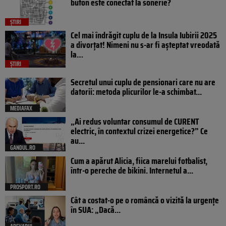
buton este conectat la sonerie?
ȘTIRI
Cel mai îndrăgit cuplu de la Insula Iubirii 2025
a divorțat! Nimeni nu s-ar fi așteptat vreodată
la…
ȘTIRI
Secretul unui cuplu de pensionari care nu are
datorii: metoda plicurilor le-a schimbat...
MEDIAFAX
„Ai redus voluntar consumul de CURENT
electric, în contextul crizei energetice?” Ce
au...
GANDUL.RO
Cum a apărut Alicia, fiica marelui fotbalist,
într-o pereche de bikini. Internetul a...
PROSPORT.RO
Cât a costat-o pe o româncă o vizită la urgențe
în SUA: „Dacă...