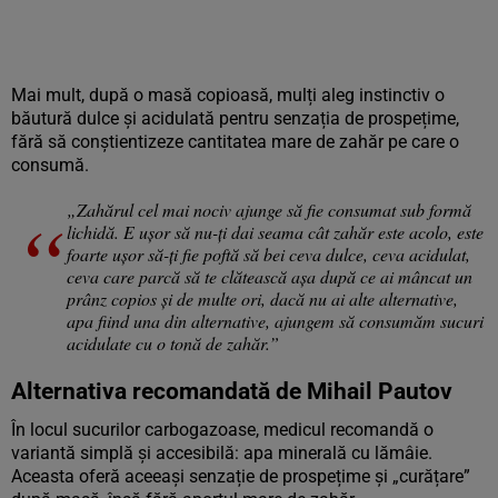
Mai mult, după o masă copioasă, mulți aleg instinctiv o
băutură dulce și acidulată pentru senzația de prospețime,
fără să conștientizeze cantitatea mare de zahăr pe care o
consumă.
„Zahărul cel mai nociv ajunge să fie consumat sub formă
lichidă. E ușor să nu-ți dai seama cât zahăr este acolo, este
foarte ușor să-ți fie poftă să bei ceva dulce, ceva acidulat,
ceva care parcă să te clătească așa după ce ai mâncat un
prânz copios și de multe ori, dacă nu ai alte alternative,
apa fiind una din alternative, ajungem să consumăm sucuri
acidulate cu o tonă de zahăr.”
Alternativa recomandată de Mihail Pautov
În locul sucurilor carbogazoase, medicul recomandă o
variantă simplă și accesibilă: apa minerală cu lămâie.
Aceasta oferă aceeași senzație de prospețime și „curățare”