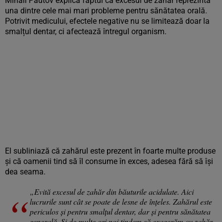
Mihail Pautov explică faptul că excesul de zahăr reprezintă
una dintre cele mai mari probleme pentru sănătatea orală.
Potrivit medicului, efectele negative nu se limitează doar la
smalțul dentar, ci afectează întregul organism.
El subliniază că zahărul este prezent în foarte multe produse
și că oamenii tind să îl consume în exces, adesea fără să își
dea seama.
„Evită excesul de zahăr din băuturile acidulate. Aici
lucrurile sunt cât se poate de lesne de înțeles. Zahărul este
periculos și pentru smalțul dentar, dar și pentru sănătatea
generală. Și de multe ori noi tindem să exagerăm cu zahăr,