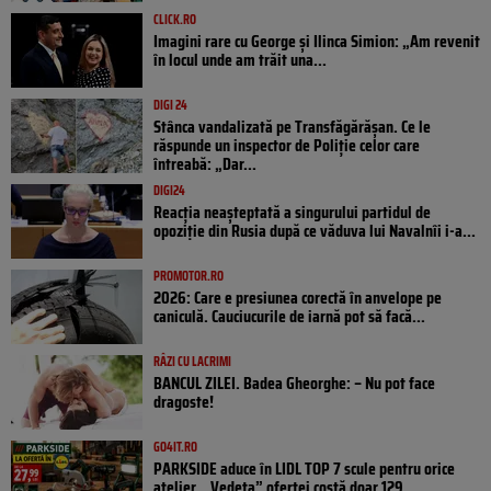
CLICK.RO
Imagini rare cu George și Ilinca Simion: „Am revenit
în locul unde am trăit una...
DIGI 24
Stânca vandalizată pe Transfăgărășan. Ce le
răspunde un inspector de Poliție celor care
întreabă: „Dar...
DIGI24
Reacția neașteptată a singurului partidul de
opoziţie din Rusia după ce văduva lui Navalnîi i-a...
PROMOTOR.RO
2026: Care e presiunea corectă în anvelope pe
caniculă. Cauciucurile de iarnă pot să facă...
RÂZI CU LACRIMI
BANCUL ZILEI. Badea Gheorghe: – Nu pot face
dragoste!
GO4IT.RO
PARKSIDE aduce în LIDL TOP 7 scule pentru orice
atelier. „Vedeta” ofertei costă doar 129...