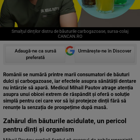
Smalțul dinților distru de băuturile carbogazoase, sursa-colaj
CANCAN.RO
Adaugă-ne ca sursă
Urmărește-ne în Discover
preferată
Românii se numără printre marii consumatori de băuturi
dulci și carbogazoase, iar efectele asupra sănătății dentare
nu întârzie să apară. Medicul Mihail Pautov atrage atenția
asupra unui obicei extrem de răspândit și oferă o soluție
simplă pentru cei care vor să își protejeze dinții fără să
renunțe la senzația de prospețime după masă.
Zahărul din băuturile acidulate, un pericol
pentru dinți și organism