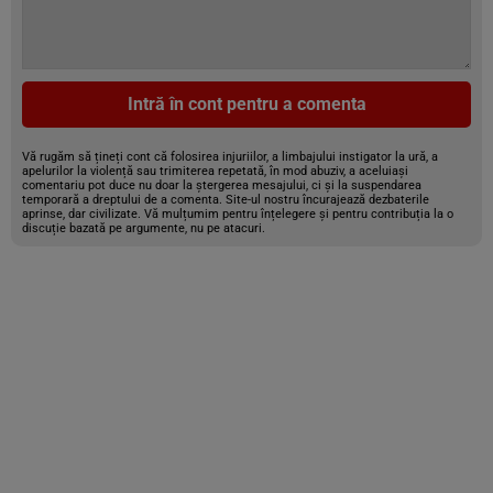
Intră în cont pentru a comenta
Vă rugăm să țineți cont că folosirea injuriilor, a limbajului instigator la ură, a
apelurilor la violență sau trimiterea repetată, în mod abuziv, a aceluiași
comentariu pot duce nu doar la ștergerea mesajului, ci și la suspendarea
temporară a dreptului de a comenta. Site-ul nostru încurajează dezbaterile
aprinse, dar civilizate. Vă mulțumim pentru înțelegere și pentru contribuția la o
discuție bazată pe argumente, nu pe atacuri.