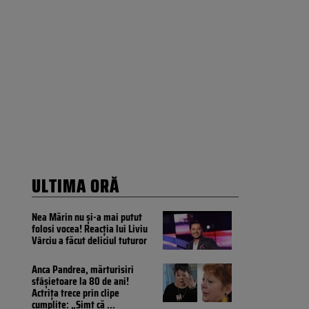
ULTIMA ORĂ
Nea Mărin nu și-a mai putut
folosi vocea! Reacția lui Liviu
Vârciu a făcut deliciul tuturor
Anca Pandrea, mărturisiri
sfâșietoare la 80 de ani!
Actrița trece prin clipe
cumplite: „Simt că
...