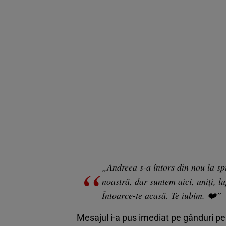
„Andreea s-a întors din nou la sp
noastră, dar suntem aici, uniți, l
Întoarce-te acasă. Te iubim. ❤️”
Mesajul i-a pus imediat pe gânduri pe 