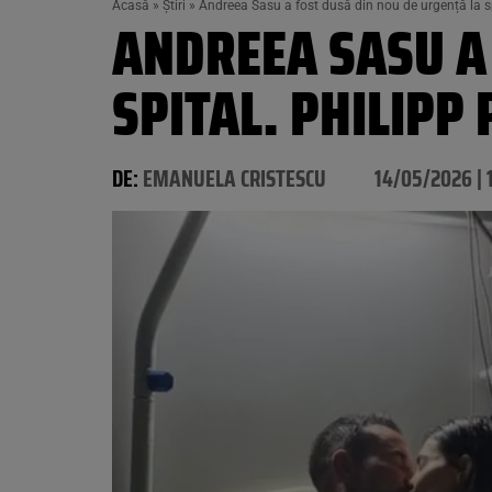
Acasă
»
Știri
»
Andreea Sasu a fost dusă din nou de urgență la spi
ANDREEA SASU A 
SPITAL. PHILIPP
DE:
EMANUELA CRISTESCU
14/05/2026 | 