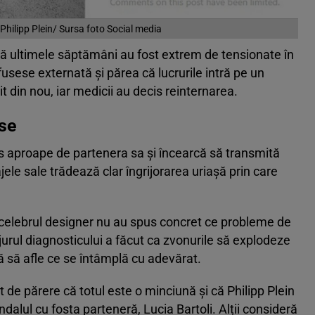
Philipp Plein/ Sursa foto Social media
că ultimele săptămâni au fost extrem de tensionate în
fusese externată și părea că lucrurile intră pe un
it din nou, iar medicii au decis reinternarea.
rse
mas aproape de partenera sa și încearcă să transmită
jele sale trădează clar îngrijorarea uriașă prin care
 celebrul designer nu au spus concret ce probleme de
jurul diagnosticului a făcut ca zvonurile să explodeze
că să afle ce se întâmplă cu adevărat.
de părere că totul este o minciună și că Philipp Plein
dalul cu fosta parteneră, Lucia Bartoli. Alții consideră