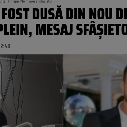
tal. Philipp Plein, mesaj sfâșietor
FOST DUSĂ DIN NOU D
 PLEIN, MESAJ SFÂȘIET
12:48