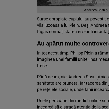
Andreea Sasu și 
Surse apropiate cuplului au povestit 
vila luxoasă a lui Plein. Deși Andreea 
făgaș normal, starea ei s-ar fi înrăutăț
Au apărut multe controve
În tot acest timp, Philipp Plein a ră
imaginea unei familii unite, însă mesa
trece.
Până acum, nici Andreea Sasu și nici
sănătate are bruneta. Iar tăcerea din 
pe rețelele sociale, unde fanii încear
Unele persoane din mediul online sunt 
încearcă să distragă atenția de la scan