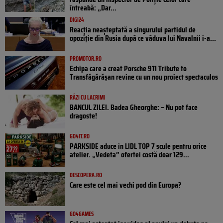
întreabă: „Dar...
DIGI24
Reacția neașteptată a singurului partidul de
opoziţie din Rusia după ce văduva lui Navalnîi i-a...
PROMOTOR.RO
Echipa care a creat Porsche 911 Tribute to
Transfăgărășan revine cu un nou proiect spectaculos
RÂZI CU LACRIMI
BANCUL ZILEI. Badea Gheorghe: – Nu pot face
dragoste!
GO4IT.RO
PARKSIDE aduce în LIDL TOP 7 scule pentru orice
atelier. „Vedeta” ofertei costă doar 129...
DESCOPERA.RO
Care este cel mai vechi pod din Europa?
GO4GAMES