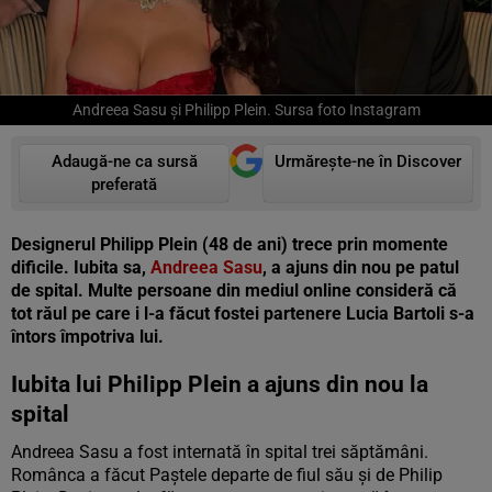
Andreea Sasu și Philipp Plein. Sursa foto Instagram
Adaugă-ne ca sursă
Urmărește-ne în Discover
preferată
Designerul Philipp Plein (48 de ani) trece prin momente
dificile. Iubita sa,
Andreea Sasu
, a ajuns din nou pe patul
de spital. Multe persoane din mediul online consideră că
tot răul pe care i l-a făcut fostei partenere Lucia Bartoli s-a
întors împotriva lui.
Iubita lui Philipp Plein a ajuns din nou la
spital
Andreea Sasu a fost internată în spital trei săptămâni.
Românca a făcut Paștele departe de fiul său și de Philip