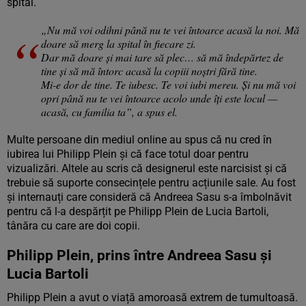
spital.
„Nu mă voi odihni până nu te vei întoarce acasă la noi. Mă
doare să merg la spital în fiecare zi.
Dar mă doare și mai tare să plec… să mă îndepărtez de
tine și să mă întorc acasă la copiii noștri fără tine.
Mi-e dor de tine. Te iubesc. Te voi iubi mereu. Și nu mă voi
opri până nu te vei întoarce acolo unde îți este locul —
acasă, cu familia ta”, a spus el.
Multe persoane din mediul online au spus că nu cred în
iubirea lui Philipp Plein și că face totul doar pentru
vizualizări. Altele au scris că designerul este narcisist și că
trebuie să suporte consecințele pentru acțiunile sale. Au fost
și internauți care consideră că Andreea Sasu s-a îmbolnăvit
pentru că l-a despărțit pe Philipp Plein de Lucia Bartoli,
tânăra cu care are doi copii.
Philipp Plein, prins între Andreea Sasu și
Lucia Bartoli
Philipp Plein a avut o viață amoroasă extrem de tumultoasă.