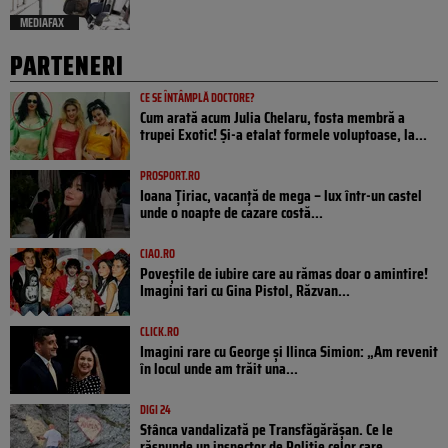
MEDIAFAX
PARTENERI
CE SE ÎNTÂMPLĂ DOCTORE?
Cum arată acum Julia Chelaru, fosta membră a
trupei Exotic! Și-a etalat formele voluptoase, la...
PROSPORT.RO
Ioana Țiriac, vacanță de mega – lux într-un castel
unde o noapte de cazare costă...
CIAO.RO
Poveştile de iubire care au rămas doar o amintire!
Imagini tari cu Gina Pistol, Răzvan...
CLICK.RO
Imagini rare cu George și Ilinca Simion: „Am revenit
în locul unde am trăit una...
DIGI 24
Stânca vandalizată pe Transfăgărășan. Ce le
răspunde un inspector de Poliție celor care