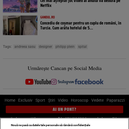
Cel mai așteptat joc video al anului va debuta pe
Netflix
GANDUL.RO
Concediu de coșmar pentru un cuplu de români, în
Turcia. Cum arăta hotelul de 5...
Tags:
andreea sasu
designer
philipp plein
spital
Urmărește Cancan pe Social Media
Home
Exclusiv
Sport
Știri
Video
Horoscop
Vedete
Paparazzi
AI UN PONT?
Scrie-ne pe Whatsapp
, sună la 0741226226 sau trimite mail la
pont@cancan.ro
Nouă ne pasă ca datele tale personale să rămână confidențiale