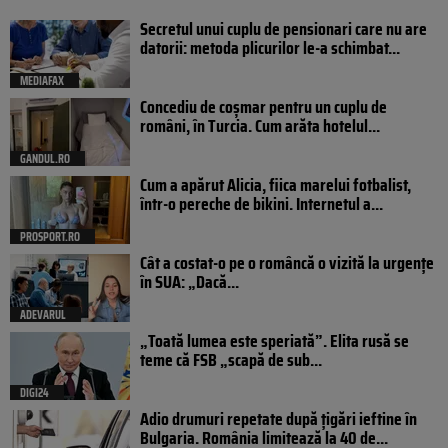
Secretul unui cuplu de pensionari care nu are
datorii: metoda plicurilor le-a schimbat...
MEDIAFAX
Concediu de coșmar pentru un cuplu de
români, în Turcia. Cum arăta hotelul...
GANDUL.RO
Cum a apărut Alicia, fiica marelui fotbalist,
într-o pereche de bikini. Internetul a...
PROSPORT.RO
Cât a costat-o pe o româncă o vizită la urgențe
în SUA: „Dacă...
ADEVARUL
„Toată lumea este speriată”. Elita rusă se
teme că FSB „scapă de sub...
DIGI24
Adio drumuri repetate după țigări ieftine în
Bulgaria. România limitează la 40 de...