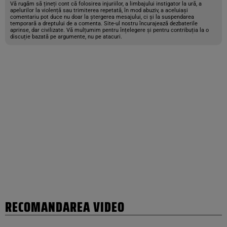
Vă rugăm să țineți cont că folosirea injuriilor, a limbajului instigator la ură, a
apelurilor la violență sau trimiterea repetată, în mod abuziv, a aceluiași
comentariu pot duce nu doar la ștergerea mesajului, ci și la suspendarea
temporară a dreptului de a comenta. Site-ul nostru încurajează dezbaterile
aprinse, dar civilizate. Vă mulțumim pentru înțelegere și pentru contribuția la o
discuție bazată pe argumente, nu pe atacuri.
RECOMANDAREA VIDEO