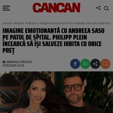
Acasă
»
Altceva Podcast
»
Imagine emoționantă cu Andreea Sasu pe patul de spital
IMAGINE EMOȚIONANTĂ CU ANDREEA SASU
PE PATUL DE SPITAL. PHILIPP PLEIN
ÎNCEARCĂ SĂ ÎȘI SALVEZE IUBITA CU ORICE
PREȚ
DE:
EMANUELA CRISTESCU
07/05/2026 | 19:18