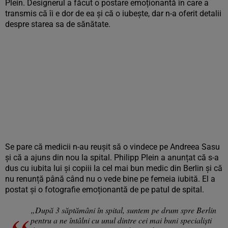
Plein. Designerul a făcut o postare emoționantă în care a
transmis că îi e dor de ea și că o iubește, dar n-a oferit detalii
despre starea sa de sănătate.
Se pare că medicii n-au reușit să o vindece pe Andreea Sasu
și că a ajuns din nou la spital. Philipp Plein a anunțat că s-a
dus cu iubita lui și copiii la cel mai bun medic din Berlin și că
nu renunță până când nu o vede bine pe femeia iubită. El a
postat și o fotografie emoționantă de pe patul de spital.
„După 3 săptămâni în spital, suntem pe drum spre Berlin
pentru a ne întâlni cu unul dintre cei mai buni specialiști