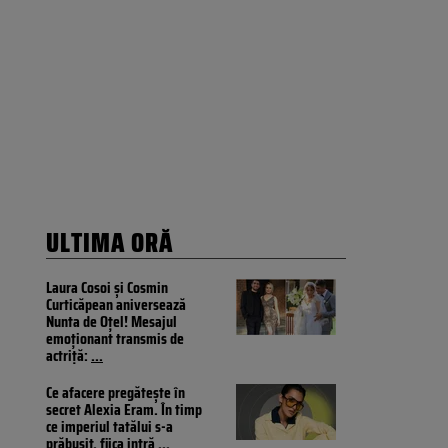
ULTIMA ORĂ
Laura Cosoi și Cosmin
Curticăpean aniversează
Nunta de Oțel! Mesajul
emoționant transmis de
actriță:
...
Ce afacere pregătește în
secret Alexia Eram. În timp
ce imperiul tatălui s-a
prăbușit, fiica intră
...