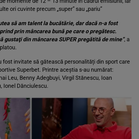
t de momente de 12 – 13 minute în cadrul emisiunii, iar
multe ori cuvinte precum „super” sau „pariu”
tea să am talent la bucătărie, dar dacă n-a fost
prind prin mâncarea bună pe care o pregătesc.
 să gustaţi din mâncarea SUPER pregătită de mine”
, a
platou.
u fost invitate să gătească personalități din sport care
ortive Superbet. Printre aceștia s-au numărat:
ai Leu, Benny Adegbuyi, Virgil Stănescu, Ioan
, Ionel Dănciulescu.