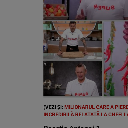
(VEZI ȘI:
MILIONARUL CARE A PIERD
INCREDIBILĂ RELATATĂ LA CHEFI L