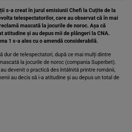
ii s-a creat în jurul emisiunii Chefi la Cuțite de la
evolta telespectatorilor, care au observat că în mai
 reclamă mascată la jocurile de noroc. Așa că
at atitudine și au depus mii de plângeri la CNA.
tena 1 s-a ales cu o amendă considerabilă.
tă dur de telespectatori, după ce mai mulți dintre
mascată la jocurile de noroc (compania Superbet).
au devenit o practică des întâlnită printre românii,
menii au decis să i-a atitudine și au depus un total de