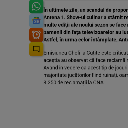
În ultimele zile, un scandal de proporț
Antena 1. Show-ul culinar a stârnit r
multe ediții ale noului sezon se face
oamenii din fața televizoarelor au lu
Astfel, în urma celor întâmplate, An
Emisiunea Chefi la Cuțite este critica
aceștia au observat că face reclamă 
Având în vedere că acest tip de jocuri 
majoritate jucătorilor fiind ruinați, oa
3.250 de reclamații la CNA.