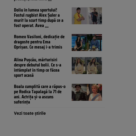
Doliu în lumea sportului!
Fostul rugbist Alex Șuler a
murit la scurt timp după ce a
fost operat. Avea
...
Romeo Vasiloni, dedicație de
dragoste pentru Ema
Oprișan. Ce mesaj i-a trimis
Alina Pușcău, mărturisiri
despre debutul bolii. Ce s-a
întâmplat în timp ce făcea
sport acasă
Boala cumplită care a răpus-o
pe Rodica Tapalagă la 71 de
ani. Actrița și-a ascuns
suferința
Vezi toate știrile