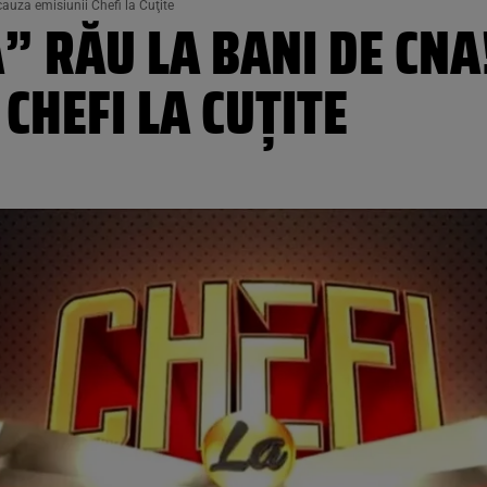
cauza emisiunii Chefi la Cuţite
” RĂU LA BANI DE CNA
CHEFI LA CUŢITE