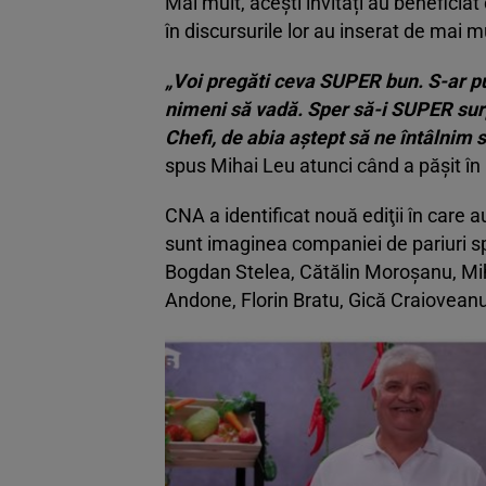
Mai mult, acești invitați au beneficia
în discursurile lor au inserat de mai 
„Voi pregăti ceva SUPER bun. S-ar pu
nimeni să vadă. Sper să-i SUPER sur
Chefi, de abia aştept să ne întâlnim
spus Mihai Leu atunci când a pășit în 
CNA a identificat nouă ediţii în care a
sunt imaginea companiei de pariuri sp
Bogdan Stelea, Cătălin Moroșanu, Mih
Andone, Florin Bratu, Gică Craioveanu