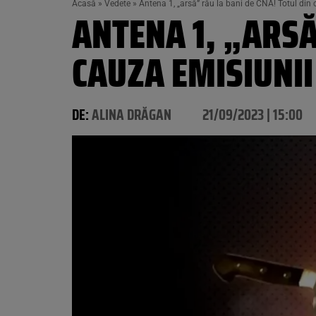
Acasă
»
Vedete
»
Antena 1, „arsă” rău la bani de CNA! Totul din 
ANTENA 1, „ARSĂ
CAUZA EMISIUNII 
DE:
ALINA DRĂGAN
21/09/2023 | 15:00