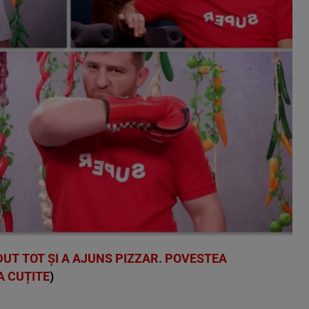
UT TOT ȘI A AJUNS PIZZAR. POVESTEA
A CUȚITE
)