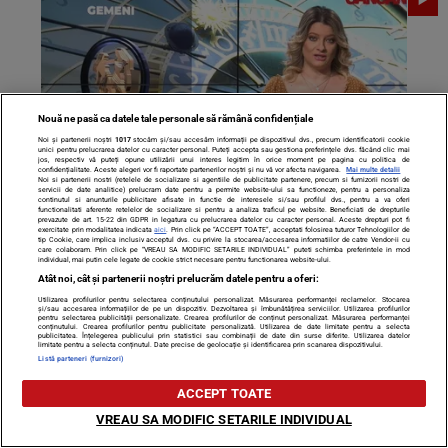
Nouă ne pasă ca datele tale personale să rămână confidențiale
Noi și partenerii noștri
1017
stocăm și/sau accesăm informații pe dispozitivul dvs., precum identificatorii cookie
unici pentru prelucrarea datelor cu caracter personal. Puteți accepta sau gestiona preferințele dvs. făcând clic mai
jos, respectiv vă puteți opune utilizării unui interes legitim în orice moment pe pagina cu politica de
confidențialitate. Aceste alegeri vor fi raportate partenerilor noștri și nu vă vor afecta navigarea.
Mai multe detalii
Noi si partenerii nostri (retelele de socializare si agentiile de publicitate partenere, precum si furnizorii nostri de
servicii de date analitice) prelucram date pentru a permite website-ului sa functioneze, pentru a personaliza
continutul si anunturile publicitare afisate in functie de interesele si/sau profilul dvs., pentru a va oferi
Horoscop zilnic 3 iunie 2022. Mercur revine în mers
functionalitati aferente retelelor de socializare si pentru a analiza traficul pe website. Beneficiati de drepturile
prevazute de art. 15-22 din GDPR in legatura cu prelucrarea datelor cu caracter personal. Aceste drepturi pot fi
exercitate prin modalitatea indicata
aici
. Prin click pe “ACCEPT TOATE”, acceptati folosirea tuturor Tehnologiilor de
direct în zodia Taur
tip Cookie, care implica inclusiv acceptul dvs. cu privire la stocarea/accesarea informatiilor de catre Vendor-ii cu
care colaboram. Prin click pe “VREAU SA MODIFIC SETARILE INDIVIDUAL” puteti schimba preferintele in mod
individual, mai putin cele legate de cookie strict necesare pentru functionarea website-ului.
Atât noi, cât și partenerii noștri prelucrăm datele pentru a oferi:
Utilizarea profilurilor pentru selectarea conținutului personalizat. Măsurarea performanței reclamelor. Stocarea
și/sau accesarea informațiilor de pe un dispozitiv. Dezvoltarea și îmbunătățirea serviciilor. Utilizarea profilurilor
pentru selectarea publicității personalizate. Crearea profilurilor de conținut personalizat. Măsurarea performanței
conținutului. Crearea profilurilor pentru publicitate personalizată. Utilizarea de date limitate pentru a selecta
publicitatea. Înțelegerea publicului prin statistici sau combinații de date din surse diferite. Utilizarea datelor
limitate pentru a selecta conținutul. Date precise de geolocație și identificarea prin scanarea dispozitivului.
Listă parteneri (furnizori)
ACCEPT TOATE
VREAU SA MODIFIC SETARILE INDIVIDUAL