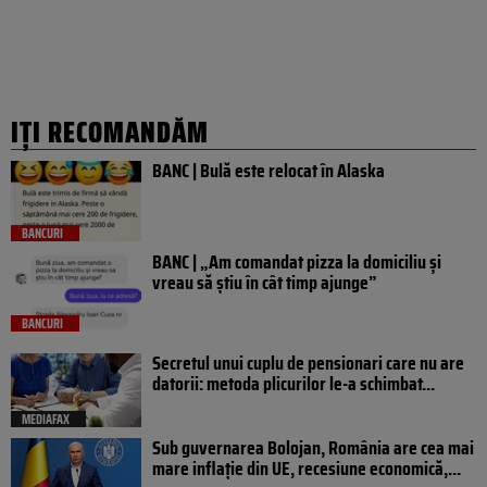
IȚI RECOMANDĂM
BANC | Bulă este relocat în Alaska
BANCURI
BANC | „Am comandat pizza la domiciliu și
vreau să știu în cât timp ajunge”
BANCURI
Secretul unui cuplu de pensionari care nu are
datorii: metoda plicurilor le-a schimbat...
MEDIAFAX
Sub guvernarea Bolojan, România are cea mai
mare inflație din UE, recesiune economică,...