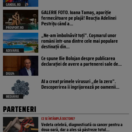
GANDUL.RO
GALERIE FOTO. Ioana Tamaş, apariție
fermecătoare pe plajă! Reacția Adelinei
Pestrițu când a...
PROSPORT.RO
„Ne-am îmbolnăvit toți”. Coșmarul unor
români într-una dintre cele mai populare
destinații din...
ADEVARUL
Ce spune Ilie Bolojan despre publicarea
declarației de avere a partenerei sale de...
DIGI24
AI a creat primele virusuri „de la zero”.
Descoperirea îi îngrijorează pe oamenii...
MEDIAFAX
PARTENERI
CE SE ÎNTÂMPLĂ DOCTORE?
Vedeta celebră, diagnosticată cu cancer pentru a
doua oară, dar a ales să păstreze totul...