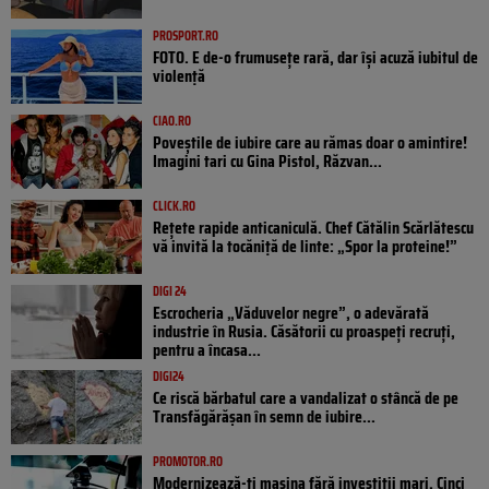
PROSPORT.RO
FOTO. E de-o frumusețe rară, dar își acuză iubitul de
violență
CIAO.RO
Poveştile de iubire care au rămas doar o amintire!
Imagini tari cu Gina Pistol, Răzvan...
CLICK.RO
Rețete rapide anticaniculă. Chef Cătălin Scărlătescu
vă invită la tocăniță de linte: „Spor la proteine!”
DIGI 24
Escrocheria „Văduvelor negre”, o adevărată
industrie în Rusia. Căsătorii cu proaspeți recruți,
pentru a încasa...
DIGI24
Ce riscă bărbatul care a vandalizat o stâncă de pe
Transfăgărășan în semn de iubire...
PROMOTOR.RO
Modernizează-ți mașina fără investiții mari. Cinci