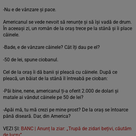
-Nu e de vânzare și pace.
Americanul se vede nevoit să renunțe și să își vadă de drum.
În aceeași zi, un român de la oraș trece pe la stână și îi place
câinele.
-Bade, e de vânzare câinele? Cât îți dau pe el?
-50 de lei, spune ciobanul.
Cel de la oraș îi dă banii și pleacă cu câinele. După ce
pleacă, un băiat de la stână îl întreabă pe cioban:
-Păi bine, nene, americanul ți-a oferit 2.000 de dolari și
matale ai vândut câinele pe 50 de lei?
-Apăi mă, tu mă crezi pe mine prost? De la oraș se întoarce
până diseară. Dar, din America?
VEZI ȘI:
BANC | Anunț la ziar: „Trupă de zidari bețivi, căutăm
de lucru”