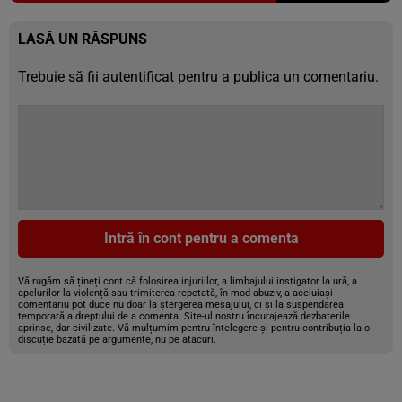
LASĂ UN RĂSPUNS
Trebuie să fii
autentificat
pentru a publica un comentariu.
Intră în cont pentru a comenta
Vă rugăm să țineți cont că folosirea injuriilor, a limbajului instigator la ură, a
apelurilor la violență sau trimiterea repetată, în mod abuziv, a aceluiași
comentariu pot duce nu doar la ștergerea mesajului, ci și la suspendarea
temporară a dreptului de a comenta. Site-ul nostru încurajează dezbaterile
aprinse, dar civilizate. Vă mulțumim pentru înțelegere și pentru contribuția la o
discuție bazată pe argumente, nu pe atacuri.