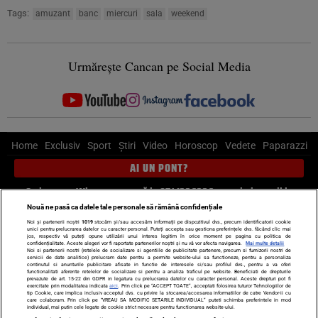
Tags:
amuzant
banc
miercuri
sala
weekend
Urmărește Cancan pe Social Media
Home
Exclusiv
Sport
Știri
Video
Horoscop
Vedete
Paparazzi
AI UN PONT?
Scrie-ne pe Whatsapp
, sună la 0741226226 sau trimite mail la
pont@cancan.ro
Nouă ne pasă ca datele tale personale să rămână confidențiale
Noi și partenerii noștri
1019
stocăm și/sau accesăm informații pe dispozitivul dvs., precum identificatorii cookie
unici pentru prelucrarea datelor cu caracter personal. Puteți accepta sau gestiona preferințele dvs. făcând clic mai
Știri interne
Știri externe
Politică
jos, respectiv vă puteți opune utilizării unui interes legitim în orice moment pe pagina cu politica de
confidențialitate. Aceste alegeri vor fi raportate partenerilor noștri și nu vă vor afecta navigarea.
Mai multe detalii
Noi si partenerii nostri (retelele de socializare si agentiile de publicitate partenere, precum si furnizorii nostri de
servicii de date analitice) prelucram date pentru a permite website-ului sa functioneze, pentru a personaliza
Ultimele stiri
Diete
Insula Iubirii
Dictionar de vise
LIFE STYLE
continutul si anunturile publicitare afisate in functie de interesele si/sau profilul dvs., pentru a va oferi
functionalitati aferente retelelor de socializare si pentru a analiza traficul pe website. Beneficiati de drepturile
Horoscop
prevazute de art. 15-22 din GDPR in legatura cu prelucrarea datelor cu caracter personal. Aceste drepturi pot fi
exercitate prin modalitatea indicata
aici
. Prin click pe “ACCEPT TOATE”, acceptati folosirea tuturor Tehnologiilor de
tip Cookie, care implica inclusiv acceptul dvs. cu privire la stocarea/accesarea informatiilor de catre Vendor-ii cu
Echipa editorială
Termeni si condiții
Politica de confidențialitate
care colaboram. Prin click pe “VREAU SA MODIFIC SETARILE INDIVIDUAL” puteti schimba preferintele in mod
individual, mai putin cele legate de cookie strict necesare pentru functionarea website-ului.