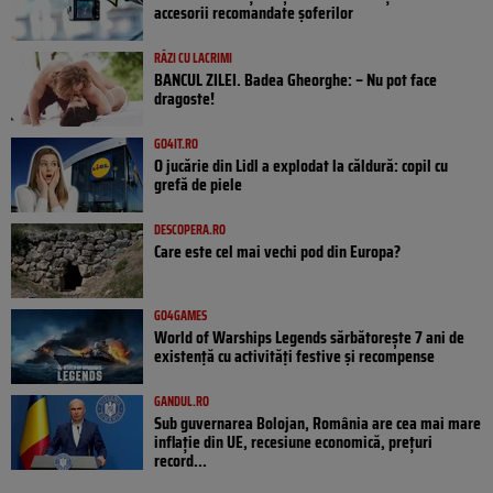
accesorii recomandate șoferilor
RÂZI CU LACRIMI
BANCUL ZILEI. Badea Gheorghe: – Nu pot face
dragoste!
GO4IT.RO
O jucărie din Lidl a explodat la căldură: copil cu
grefă de piele
DESCOPERA.RO
Care este cel mai vechi pod din Europa?
GO4GAMES
World of Warships Legends sărbătorește 7 ani de
existență cu activități festive și recompense
GANDUL.RO
Sub guvernarea Bolojan, România are cea mai mare
inflație din UE, recesiune economică, prețuri
record...