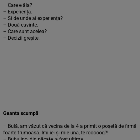
– Care e ăla?
– Experiența.
– Si de unde ai experiența?
– Două cuvinte.
– Care sunt acelea?
– Decizii greșite.
Geanta scumpă
– Bulă, am văzut că vecina de la 4 a primit o poșetă de firmă
foarte frumoasă. Îmi iei și mie una, te rooooog?!
– Bubulino, din păcate, a fost ultima…