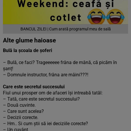
BANCUL ZILEI | Cum arată programul meu de sală
Alte glume haioase
Bulă la școala de șoferi
– Bulă, ce faci? Trageeeeee frâna de mână, că picăm în
șanț!
– Domnule instructor, frâna are mâini???!
Care este secretul succesului
Fiul unui prosper om de afaceri își intreabă tatăl:
– Tată, care este secretul succesului?
– Două cuvinte.
– Care sunt acelea?
– Decizii corecte.
– Hm.. Si cum știi să iei deciziile corecte?
– Un cuvânt.