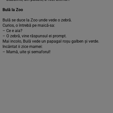
Bulă la Zoo
Bulă se duce la Zoo unde vede o zebră.
Curios, o întrebă pe maică-sa:
– Ce e aia?
– O zebră, vine răspunsul ei prompt.
Mai incolo, Bulă vede un papagal roșu galben și verde.
Incântat ii zice mamei:
– Mamă, uite și semaforul!