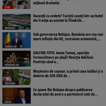
mijlocul drumului
ȘTIRI
Vacanță cu vedete! Turiștii cazați într-un hotel
din Franța au asistat la filmările...
MEDIAFAX
Sub guvernarea Bolojan, România are cea mai
mare inflație din UE, recesiune economică,...
GANDUL.RO
GALERIE FOTO. Ioana Tamaş, apariție
fermecătoare pe plajă! Reacția Adelinei
Pestrițu când a...
PROSPORT.RO
Moștenire de coșmar: a primit casa tatălui și o
datorie de 228.000 de...
ADEVARUL
Ce spune Ilie Bolojan despre publicarea
declarației de avere a partenerei sale de...
DIGI24