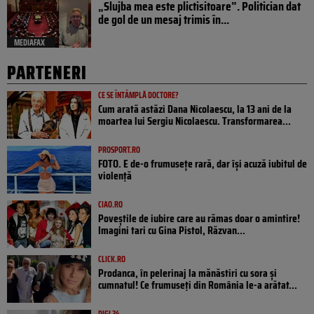
„Slujba mea este plictisitoare”. Politician dat
de gol de un mesaj trimis în...
MEDIAFAX
PARTENERI
CE SE ÎNTÂMPLĂ DOCTORE?
Cum arată astăzi Dana Nicolaescu, la 13 ani de la
moartea lui Sergiu Nicolaescu. Transformarea...
PROSPORT.RO
FOTO. E de-o frumusețe rară, dar își acuză iubitul de
violență
CIAO.RO
Poveştile de iubire care au rămas doar o amintire!
Imagini tari cu Gina Pistol, Răzvan...
CLICK.RO
Prodanca, în pelerinaj la mănăstiri cu sora și
cumnatul! Ce frumuseți din România le-a arătat...
DIGI 24