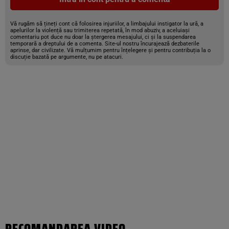
Vă rugăm să țineți cont că folosirea injuriilor, a limbajului instigator la ură, a
apelurilor la violență sau trimiterea repetată, în mod abuziv, a aceluiași
comentariu pot duce nu doar la ștergerea mesajului, ci și la suspendarea
temporară a dreptului de a comenta. Site-ul nostru încurajează dezbaterile
aprinse, dar civilizate. Vă mulțumim pentru înțelegere și pentru contribuția la o
discuție bazată pe argumente, nu pe atacuri.
RECOMANDAREA VIDEO