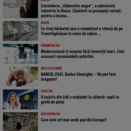
Escrocheria „Văduvelor negre”, o adevărată
industrie în Rusia. Căsătorii cu proaspeți recruți,
pentru a încasa...
DIGI24
Ce riscă bărbatul care a vandalizat o stâncă de pe
Transfăgărășan în semn de iubire...
PROMOTOR.RO
Modernizează-ți mașina fără investiții mari. Cinci
accesorii recomandate șoferilor
RÂZI CU LACRIMI
BANCUL ZILEI. Badea Gheorghe: – Nu pot face
dragoste!
GO4IT.RO
O jucărie din Lidl a explodat la căldură: copil cu
grefă de piele
DESCOPERA.RO
Care este cel mai vechi pod din Europa?