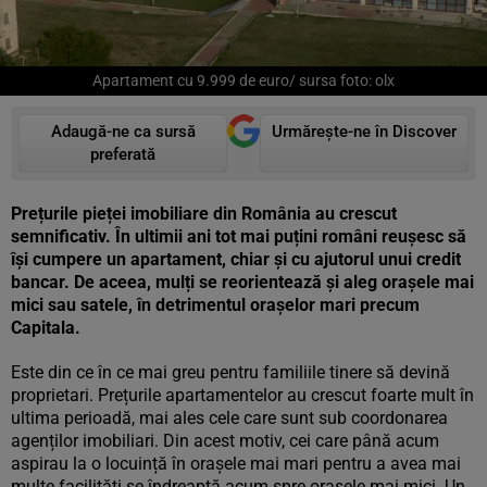
Apartament cu 9.999 de euro/ sursa foto: olx
Adaugă-ne ca sursă
Urmărește-ne în Discover
preferată
Prețurile pieței imobiliare din România au crescut
semnificativ. În ultimii ani tot mai puțini români reușesc să
își cumpere un apartament, chiar și cu ajutorul unui credit
bancar. De aceea, mulți se reorientează și aleg orașele mai
mici sau satele, în detrimentul orașelor mari precum
Capitala.
Este din ce în ce mai greu pentru familiile tinere să devină
proprietari. Prețurile apartamentelor au crescut foarte mult în
ultima perioadă, mai ales cele care sunt sub coordonarea
agenților imobiliari. Din acest motiv, cei care până acum
aspirau la o locuință în orașele mai mari pentru a avea mai
multe facilități se îndreaptă acum spre orașele mai mici. Un