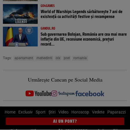
GO4GAMES
World of Warships Legends sărbătorește 7 ani de
existență cu activități festive și recompense
GANDUL.RO
Sub guvernarea Bolojan, România are cea mai mare
inflație din UE, recesiune economică, prețuri
record...
Tags:
apartament
mehedinti
olx
pret
romania
Urmărește Cancan pe Social Media
Home
Exclusiv
Sport
Știri
Video
Horoscop
Vedete
Paparazzi
AI UN PONT?