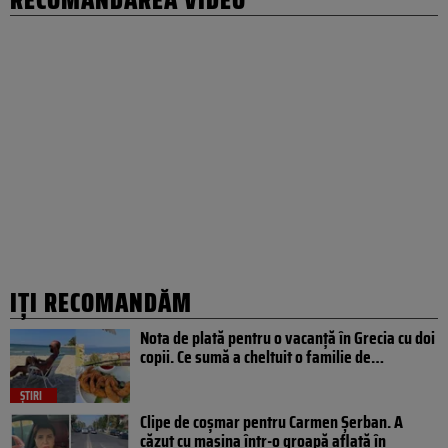
IȚI RECOMANDĂM
Nota de plată pentru o vacanță în Grecia cu doi
copii. Ce sumă a cheltuit o familie de…
ȘTIRI
Clipe de coșmar pentru Carmen Șerban. A
căzut cu mașina într-o groapă aflată în